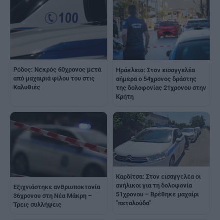
Ρόδος: Νεκρός 60χρονος μετά
Ηράκλειο: Στον εισαγγελέα
από μαχαιριά φίλου του στις
σήμερα ο 54χρονος δράστης
Καλυθιές
της δολοφονίας 21χρονου στην
Κρήτη
Καρδίτσα: Στον εισαγγελέα οι
ανήλικοι για τη δολοφονία
Εξιχνιάστηκε ανθρωποκτονία
51χρονου – Βρέθηκε μαχαίρι
36χρονου στη Νέα Μάκρη –
"πεταλούδα"
Τρεις συλλήψεις