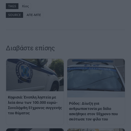
TAGS
Χίος
SOURCE
ΑΠΕ-ΜΠΕ
Διαβάστε επίσης
Κηφισιά: Ένοπλη ληστεία με
λεία άνω των 100.000 ευρώ-
Ρόδος: Δίωξη για
Συνελήφθη 51χρονος συγγενής
ανθρωποκτονία με δόλο
του θύματος
ασκήθηκε στον 55χρονο που
σκότωσε τον φίλο του