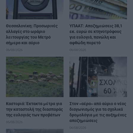
Θεσσαλονίκη: Προσωρινές
ΥΠΑΑΤ: Αποζημιώσεις 38,1
αλλαγές στο ωράριο
εκ. ευρώ σε κτηνοτρόφους
λειτουργίας του Μετρό
για ευλογιά, πανώλη και
σήμερα και αύριο
αφθώδη πυρετό
06/08/2026
06/08/2026
Καστοριά: Έκτακτα μέτρα για
Στον «αέρα» από αύριο ο νέος
την καταστολή της διασποράς
διαγωνισμός για τα σχολικά
της ευλογιάς των προβάτων
δρομολόγια με τις αυξημένες
αποζημιώσεις
06/08/2026
06/08/2026