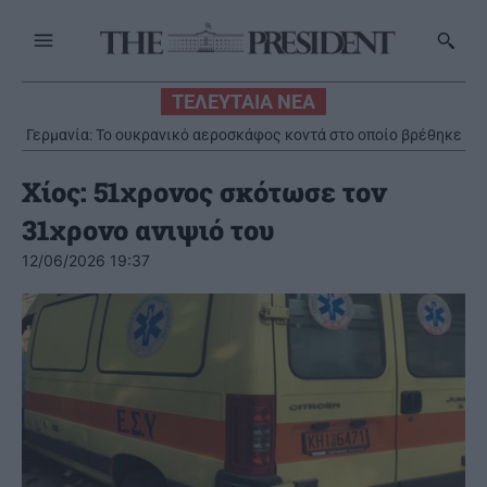
ΤΕΛΕΥΤΑΙΑ ΝΕΑ
Γερμανία: Το ουκρανικό αεροσκάφος κοντά στο οποίο βρέθηκε
Οι πυροσβέστες εξακολουθούν να δίνουν μάχη με τις
drone με εκρηκτικά, μετέφερε πυρομαχικά
πυρκαγιές στα Βαλκάνια
Χίος: 51χρονος σκότωσε τον
31χρονο ανιψιό του
12/06/2026 19:37