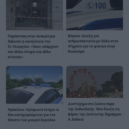
Βέροια: Δίωξη για
Παράσταση στην ανακρίτρια
ανθρωποκτονία με δόλο στον
δήλωσε η οικογένεια του
47χρονο για το φονικό στην
Στ.Γεωργίου: «Ίσως υπάρχουν
Κουλούρα
και άλλοι ένοχοι και άλλο
κίνητρο»
Δυστύχημα στο λούνα παρκ
της Χαλκιδικής: Νέα δίωξη εις
Ηράκλειο: Ομόφωνα ένοχοι οι
βάρος της έκπτωτης δημάρχου
δύο κατηγορούμενοι για τον
Α.Χαλκιά
θάνατο του μικρού Άγγελου