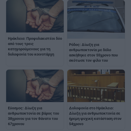
Ηράκλειο: Προφυλακιστέοι δύο
από τους τρεις
Ρόδος: Δίωξη για
κατηγορούμενους για τη
ανθρωποκτονία με δόλο
δολοφονία του κοινοτάρχη
ασκήθηκε στον 55χρονο που
σκότωσε τον φίλο του
Εύοσμος: Δίωξη για
Δολοφονία στο Ηράκλειο:
ανθρωποκτονία σε βάρος του
Δίωξη για ανθρωποκτονία σε
38χρονου για τον θάνατο του
ήρεμη ψυχική κατάσταση στον
67χρονου
54χρονο