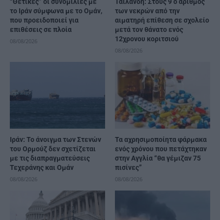
“Θετικές” οι συνομιλίες με
Ταϊλάνδη: Στους 9 ο αριθμός
το Ιράν σύμφωνα με το Ομάν,
των νεκρών από την
που προειδοποιεί για
αιματηρή επίθεση σε σχολείο
επιθέσεις σε πλοία
μετά τον θάνατο ενός
12χρονου κοριτσιού
08/08/2026
08/08/2026
Ιράν: Το άνοιγμα των Στενών
Τα αχρησιμοποίητα φάρμακα
του Ορμούζ δεν σχετίζεται
ενός χρόνου που πετάχτηκαν
με τις διαπραγματεύσεις
στην Αγγλία “θα γέμιζαν 75
Τεχεράνης και Ομάν
πισίνες”
08/08/2026
08/08/2026