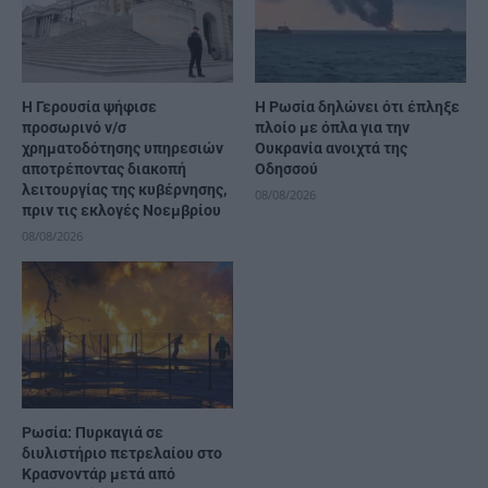
Η Γερουσία ψήφισε
Η Ρωσία δηλώνει ότι έπληξε
προσωρινό ν/σ
πλοίο με όπλα για την
χρηματοδότησης υπηρεσιών
Ουκρανία ανοιχτά της
αποτρέποντας διακοπή
Οδησσού
λειτουργίας της κυβέρνησης,
08/08/2026
πριν τις εκλογές Νοεμβρίου
08/08/2026
Ρωσία: Πυρκαγιά σε
διυλιστήριο πετρελαίου στο
Κρασνοντάρ μετά από