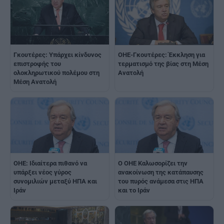
Γκουτέρες: Υπάρχει κίνδυνος
ΟΗΕ-Γκουτέρες: Έκκληση για
επιστροφής του
τερματισμό της βίας στη Μέση
ολοκληρωτικού πολέμου στη
Ανατολή
Μέση Ανατολή
ΟΗΕ: Ιδιαίτερα πιθανό να
Ο ΟΗΕ Καλωσορίζει την
υπάρξει νέος γύρος
ανακοίνωση της κατάπαυσης
συνομιλιών μεταξύ ΗΠΑ και
του πυρός ανάμεσα στις ΗΠΑ
Iράν
και το Ιράν