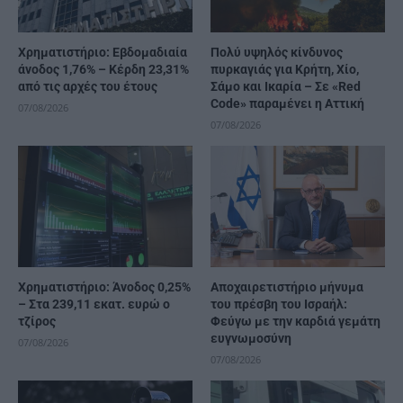
Χρηματιστήριο: Εβδομαδιαία
Πολύ υψηλός κίνδυνος
άνοδος 1,76% – Κέρδη 23,31%
πυρκαγιάς για Κρήτη, Χίο,
από τις αρχές του έτους
Σάμο και Ικαρία – Σε «Red
Code» παραμένει η Αττική
07/08/2026
07/08/2026
Χρηματιστήριο: Άνοδος 0,25%
Αποχαιρετιστήριο μήνυμα
– Στα 239,11 εκατ. ευρώ ο
του πρέσβη του Ισραήλ:
τζίρος
Φεύγω με την καρδιά γεμάτη
ευγνωμοσύνη
07/08/2026
07/08/2026