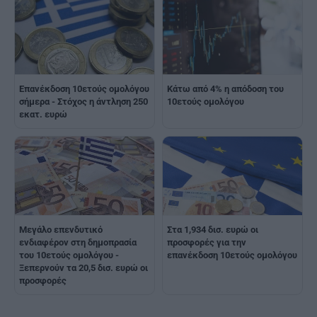
Επανέκδοση 10ετούς ομολόγου
Κάτω από 4% η απόδοση του
σήμερα - Στόχος η άντληση 250
10ετούς ομολόγου
εκατ. ευρώ
Μεγάλο επενδυτικό
Στα 1,934 δισ. ευρώ οι
ενδιαφέρον στη δημοπρασία
προσφορές για την
του 10ετούς ομολόγου -
επανέκδοση 10ετούς ομολόγου
Ξεπερνούν τα 20,5 δισ. ευρώ οι
προσφορές