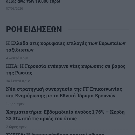
αξίας άνω των 19.000 ευρώ
07/08/2026
ΡΟΗ ΕΙΔΗΣΕΩΝ
Η Ελλάδα στις κορυφαίες επιλογές των Ευρωπαίων
ταξιδιωτών
4 λεπτά πριν
ΗΠΑ: Η Γερουσία ενέκρινε νέες κυρώσεις σε βάρος
της Ρωσίας
34 λεπτά πριν
Νέα στρατηγική συνεργασία της ΓΓ Επικοινωνίας
και Ενημέρωσης με το Εθνικό Ίδρυμα Ερευνών
1 ώρα πριν
Χρηματιστήριο: Εβδομαδιαία άνοδος 1,76% – Κέρδη
23,31% από τις αρχές του έτους
2 ώρες πριν
ΣΥΡΙΖΑ: Η δασοπυρόσβεση απαιτεί εθνική