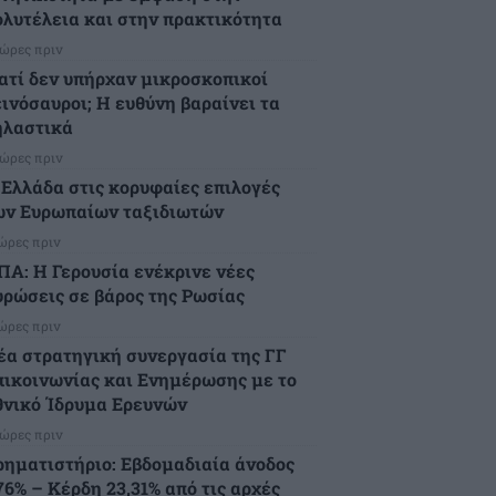
ολυτέλεια και στην πρακτικότητα
 ώρες πριν
ιατί δεν υπήρχαν μικροσκοπικοί
εινόσαυροι; Η ευθύνη βαραίνει τα
ηλαστικά
 ώρες πριν
 Ελλάδα στις κορυφαίες επιλογές
ων Ευρωπαίων ταξιδιωτών
 ώρες πριν
ΠΑ: Η Γερουσία ενέκρινε νέες
υρώσεις σε βάρος της Ρωσίας
 ώρες πριν
έα στρατηγική συνεργασία της ΓΓ
πικοινωνίας και Ενημέρωσης με το
θνικό Ίδρυμα Ερευνών
 ώρες πριν
ρηματιστήριο: Εβδομαδιαία άνοδος
76% – Κέρδη 23,31% από τις αρχές