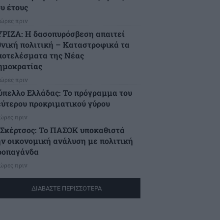
ου έτους
 ώρες πριν
ΥΡΙΖΑ: Η δασοπυρόσβεση απαιτεί
θνική πολιτική – Καταστροφικά τα
ποτελέσματα της Νέας
ημοκρατίας
 ώρες πριν
ύπελλο Ελλάδας: Το πρόγραμμα του
εύτερου προκριματικού γύρου
 ώρες πριν
.Σκέρτσος: Το ΠΑΣΟΚ υποκαθιστά
ην οικονομική ανάλυση με πολιτική
ροπαγάνδα
 ώρες πριν
ΔΙΑΒΑΣΤΕ ΠΕΡΙΣΣΟΤΕΡΑ