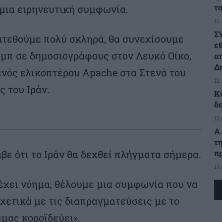
τ
 μια ειρηνευτική συμφωνία.
12
Σ
πιτεθούμε πολύ σκληρά, θα συνεχίσουμε
ε
αμπ σε δημοσιογράφους στον Λευκό Οίκο,
α
Δ
νός ελικοπτέρου Apache στα Στενά του
12
 του Ιράν.
Κ
δ
13
Α
τ
π
ε ότι το Ιράν θα δεχθεί πλήγματα σήμερα.
13
έχει νόημα, θέλουμε μια συμφωνία που να
σχετικά με τις διαπραγματεύσεις με το
«μας κοροϊδεύει».