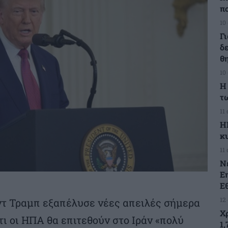
π
10
Γ
δ
θ
10
Η
τ
11
Η
κ
11
Ν
Ε
Ε
12
τ Τραμπ εξαπέλυσε νέες απειλές σήμερα
Χ
τι οι ΗΠΑ θα επιτεθούν στο Ιράν «πολύ
1,