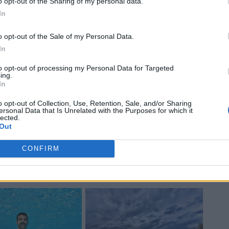
o opt-out of the Sharing of my personal data.
εναντίον αμερικανικών
In
αντιτορπιλικών στα Στενά
του Ορμούζ
o opt-out of the Sale of my Personal Data.
In
to opt-out of processing my Personal Data for Targeted
ing.
In
o opt-out of Collection, Use, Retention, Sale, and/or Sharing
ersonal Data that Is Unrelated with the Purposes for which it
lected.
Out
CONFIRM