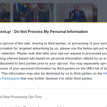
Τραμπ: Οι αμερικανικές
ent.gr -
Do Not Process My Personal Information
Τραμπ προς Ιράν: "Για κάθε
ν - Αν
δυνάμεις θα πλήξουν
χτύπημα πλοίου στα Στενά
τία θα
σκληρά το Ιράν σήμερα και
to opt-out of the sale, sharing to third parties, or processing of your per
του Ορμούζ, θα
αύριο - Το «Μνημόνιο
καταστρέφουμε μια
Συνεννόησης» ήταν ένα
formation for targeted advertising by us, please use the below opt-out s
γέφυρα ή υποδομές
τεστ
r selection. Please note that after your opt-out request is processed y
ενέργειας"
eing interest-based ads based on personal information utilized by us or
disclosed to third parties prior to your opt-out. You may separately opt-
losure of your personal information by third parties on the IAB’s list of
. This information may also be disclosed by us to third parties on the
IA
Participants
that may further disclose it to other third parties.
Τραμπ: Aπαιτεί από το
Τραμπ: Δεν είμαι σίγουρος
ικές
Ιράν να υπογράψει
αν θέλουμε να
l Data Processing Opt Outs
 να
συμφωνία «γρήγορα»
καταλήξουμε σε
ν ξανά
μετά την επίθεση
συμφωνία με το Ιράν