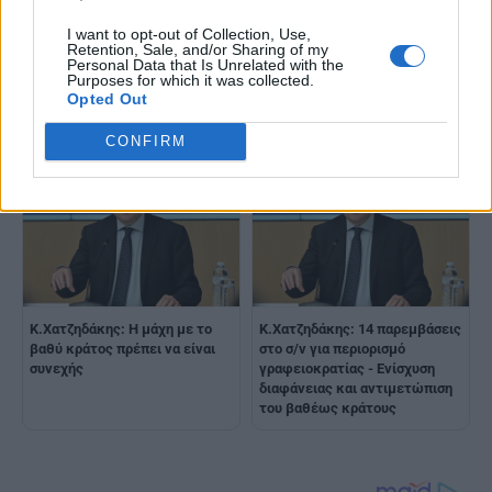
I want to opt-out of Collection, Use,
Κ.Χατζηδάκης: Οι σύγχρονες
Κ.Χατζηδάκης: Πρέπει να
Retention, Sale, and/or Sharing of my
Personal Data that Is Unrelated with the
προκλήσεις δεν
είμαστε διπλά προσεκτικοί για
Purposes for which it was collected.
αντιμετωπίζονται με
τα μέτρα στήριξης, απέναντι
Opted Out
καφενειακές λογικές και
στους πολίτες και τις αγορές
δημαγωγία
CONFIRM
Κ.Χατζηδάκης: Η μάχη με το
Κ.Χατζηδάκης: 14 παρεμβάσεις
βαθύ κράτος πρέπει να είναι
στο σ/ν για περιορισμό
συνεχής
γραφειοκρατίας - Ενίσχυση
διαφάνειας και αντιμετώπιση
του βαθέως κράτους