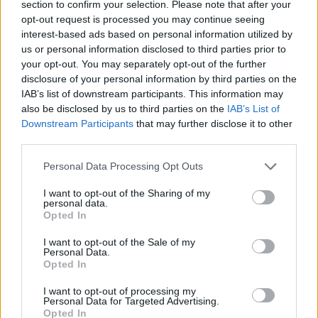
section to confirm your selection. Please note that after your
opt-out request is processed you may continue seeing
interest-based ads based on personal information utilized by
Κ.Χατζηδάκης: Σε εφαρμογή 4
Κ.Χατζηδάκης: Τρεις λόγοι για
us or personal information disclosed to third parties prior to
ακόμα ρυθμίσεις κατά της
να υποστηρίξουν και πάλι οι
your opt-out. You may separately opt-out of the further
γραφειοκρατίας
πολίτες τη Νέα Δημοκρατία
disclosure of your personal information by third parties on the
IAB’s list of downstream participants. This information may
also be disclosed by us to third parties on the
IAB’s List of
Downstream Participants
that may further disclose it to other
third parties.
Personal Data Processing Opt Outs
Κ.Χατζηδάκης: Επενδύσεις 1
I want to opt-out of the Sharing of my
δισ. ευρώ την επόμενη τριετία
Κ.Χατζηδάκης: Στη ΔΕΘ οι
personal data.
μέσω του Ταμείου Καινοτομίας
πρώτες ανακοινώσεις για το
Opted In
και Υποδομών
νέο κυβερνητικό πρόγραμμα
της Νέας Δημοκρατίας
I want to opt-out of the Sale of my
Personal Data.
Opted In
I want to opt-out of processing my
Personal Data for Targeted Advertising.
Opted In