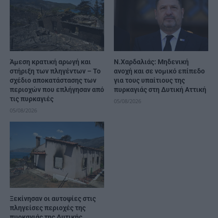
Άμεση κρατική αρωγή και
N.Χαρδαλιάς: Μηδενική
στήριξη των πληγέντων – Το
ανοχή και σε νομικό επίπεδο
σχέδιο αποκατάστασης των
για τους υπαίτιους της
περιοχών που επλήγησαν από
πυρκαγιάς στη Δυτική Αττική
τις πυρκαγιές
05/08/2026
05/08/2026
Ξεκίνησαν οι αυτοψίες στις
πληγείσες περιοχές της
πυρκαγιάς της Δυτικής