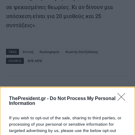
σε ψεκασμένες θεωρίες. Κι αν δίνουν μια
υπόσχεση είναι για 20 μισθούς και 25
συντάξεις».
TAGS
Αττική
Κυκλοφορία
Κωστής Χατζηδάκης
SOURCE
ΑΠΕ-ΜΠΕ
Διαβάστε επίσης
ThePresident.gr -
Do Not Process My Personal
Information
If you wish to opt-out of the sale, sharing to third parties, or
processing of your personal or sensitive information for
targeted advertising by us, please use the below opt-out