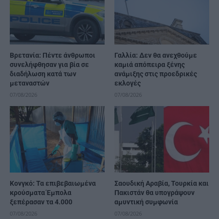
Βρετανία: Πέντε άνθρωποι
Γαλλία: Δεν θα ανεχθούμε
συνελήφθησαν για βία σε
καμιά απόπειρα ξένης
διαδήλωση κατά των
ανάμιξης στις προεδρικές
μεταναστών
εκλογές
07/08/2026
07/08/2026
Κονγκό: Τα επιβεβαιωμένα
Σαουδική Αραβία, Τουρκία και
κρούσματα Έμπολα
Πακιστάν θα υπογράψουν
ξεπέρασαν τα 4.000
αμυντική συμφωνία
07/08/2026
07/08/2026