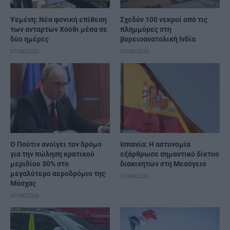
Υεμένη: Νέα φονική επίθεση
Σχεδόν 100 νεκροί από τις
των ανταρτών Χούθι μέσα σε
πλημμύρες στη
δύο ημέρες
βορειοανατολική Ινδία
07/08/2026
07/08/2026
Ο Πούτιν ανοίγει τον δρόμο
Ισπανία: Η αστυνομία
για την πώληση κρατικού
εξάρθρωσε σημαντικό δίκτυο
μεριδίου 30% στο
διακινητών στη Μεσόγειο
μεγαλύτερο αεροδρόμιο της
07/08/2026
Μόσχας
07/08/2026