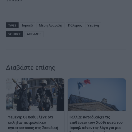
TAGS
Ισραήλ
Μέση Ανατολή
Πόλεμος
Υεμένη
SOURCE
ΑΠΕ-ΜΠΕ
Διαβάστε επίσης
Υεμένη: Οι Χούθι λένε ότι
Γαλλία: Kαταδικάζει τις
έπληξαν πετρελαϊκές
επιθέσεις των Χούθι κατά του
εγκαταστάσεις στη Σαουδική
Ισραήλ κάνοντας λόγο για μια