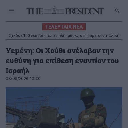
ΤΕΛΕΥΤΑΙΑ ΝΕΑ
Σχεδόν 100 νεκροί από τις πλημμύρες στη βορειοανατολική
Ολικός ανασχεδιασμός και ενίσχυση της Πολιτικής
Προστασίας και του Π.Σ. την περίοδο 2019-2026
Ινδία
Υεμένη: Οι Χούθι ανέλαβαν την
ευθύνη για επίθεση εναντίον του
Ισραήλ
08/06/2026 10:30