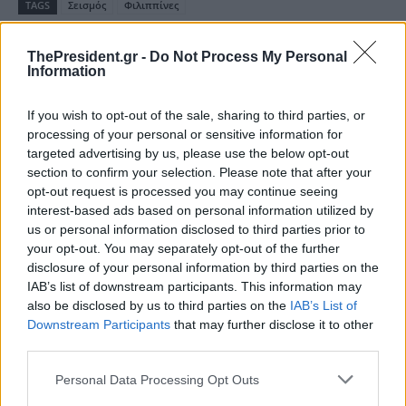
TAGS
Σεισμός
Φιλιππίνες
SOURCE
ΑΠΕ-ΜΠΕ
ThePresident.gr -
Do Not Process My Personal
Information
If you wish to opt-out of the sale, sharing to third parties, or
Διαβάστε επίσης
processing of your personal or sensitive information for
targeted advertising by us, please use the below opt-out
section to confirm your selection. Please note that after your
opt-out request is processed you may continue seeing
interest-based ads based on personal information utilized by
us or personal information disclosed to third parties prior to
your opt-out. You may separately opt-out of the further
disclosure of your personal information by third parties on the
IAB’s list of downstream participants. This information may
Τουλάχιστον 50 τραυματίες
Σεισμός στη Βενεζουέλα –
από τον σεισμό μεγέθους 7,1
Ροντρίγκες: Μια πραγματική
also be disclosed by us to third parties on the
IAB’s List of
βαθμών στην Ιαπωνία -
τραγωδία
Downstream Participants
that may further disclose it to other
Προκλήθηκαν ζημιές στο οδικό
third parties.
δίκτυο
Personal Data Processing Opt Outs