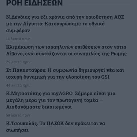
ΡΟΗ ΕΙΔΗΣΕΩΝ
Ν.Δένδιας για έξι χρόνια από την οριοθέτηση ΑΟΖ
με την Αίγυπτο: Κατοχυρώσαμε το εθνικό
συμφέρον
14 λεπτά πριν
Κλιμάκωση των ισραηλινών επιθέσεων στον νότιο
Λίβανο, ενώ συνεχίζονται οι συνομιλίες της Ρώμης
29 λεπτά πριν
Στ.Παπασταύρου: Η συμφωνία δημιουργεί νέα και
ισχυρή δυναμική για την υλοποίηση του GSI
44 λεπτά πριν
Κ.Μητσοτάκης για myAGRO: Σήμερα είναι μια
μεγάλη μέρα για τον πρωτογενή τομέα –
Αισθανόμαστε δικαιωμένοι
59 λεπτά πριν
Κ.Τσουκαλάς: Το ΠΑΣΟΚ δεν πρόκειται να
σιωπήσει