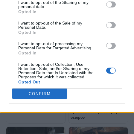
I want to opt-out of the Sharing of my
personal data.
Opted In
I want to opt-out of the Sale of my
Personal Data.
Σεισμός στις Φιλιππίνες:
Φιλιππίνες: Αναζητούν
Opted In
Στους 46 οι νεκροί σύμφωνα
επιζώντες στα συντρίμμια των
με νέο απολογισμό
κτιρίων που κατέρρευσαν από
I want to opt-out of processing my
τον σεισμό των 7,8 Ρίχτερ
Personal Data for Targeted Advertising.
Opted In
I want to opt-out of Collection, Use,
Retention, Sale, and/or Sharing of my
Personal Data that Is Unrelated with the
Purposes for which it was collected.
Opted Out
CONFIRM
Ισχυρός σεισμός 7,8 Ρίχτερ
Ιαπωνία: Τουλάχιστον 6
στις Φιλιππίνες - Τουλάχιστον
τραυματίες από τον χθεσινό
οκτώ νερκοί
σεισμό-Οι αρχές
προειδοποιούν για νέο μεγα-
σεισμού