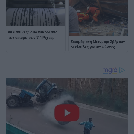
Φιλιππίνες: Δύο νεκροί από
τον σεισμό των 7,4 Ρίχτερ
Σεισμός στη Μιανμάρ: Σβήνουν
οι ελπίδες για επιζώντες