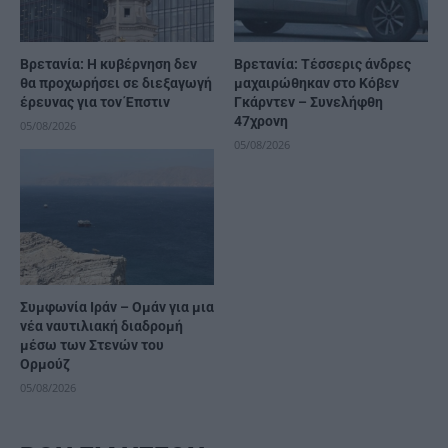
Βρετανία: Η κυβέρνηση δεν
Βρετανία: Τέσσερις άνδρες
θα προχωρήσει σε διεξαγωγή
μαχαιρώθηκαν στο Κόβεν
έρευνας για τον Έπστιν
Γκάρντεν – Συνελήφθη
47χρονη
05/08/2026
05/08/2026
Συμφωνία Ιράν – Ομάν για μια
νέα ναυτιλιακή διαδρομή
μέσω των Στενών του
Ορμούζ
05/08/2026