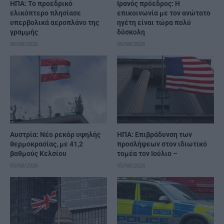
ΗΠΑ: Το προεδρικό
Ιρανός πρόεδρος: Η
ελικόπτερο πλησίασε
επικοινωνία με τον ανώτατο
υπερβολικά αεροπλάνο της
ηγέτη είναι τώρα πολύ
γραμμής
δύσκολη
06/08/2026
06/08/2026
Αυστρία: Νέο ρεκόρ υψηλής
ΗΠΑ: Επιβράδυνση των
θερμοκρασίας, με 41,2
προσλήψεων στον ιδιωτικό
βαθμούς Κελσίου
τομέα τον Ιούλιο –
05/08/2026
05/08/2026