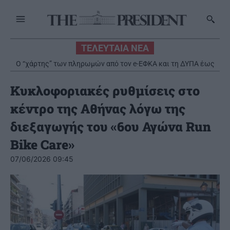
ΤΕΛΕΥΤΑΙΑ ΝΕΑ
Ρωσία: Πυρκαγιά σε διυλιστήριο πετρελαίου στο Κρασνοντάρ
μετά από ουκρανική επίθεση με drones
Κυκλοφοριακές ρυθμίσεις στο
κέντρο της Αθήνας λόγω της
διεξαγωγής του «6ου Αγώνα Run
Bike Care»
07/06/2026 09:45