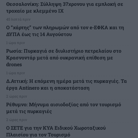
Θεσσαλονίκη: Σύλληψη 37χρονου για εμπλοκή σε
τροχαίο με κλεμμένο ΙΧ
45 λεπτά πριν
Ο “χάρτης” των πληρωμών από τον e-ΕΦΚΑ και τη
ΔΥΠΑ έως τις 14 Αυγούστου
1 ώρα πριν
Ρωσία: Πυρκαγιά σε διυλιστήριο πετρελαίου στο
Κρασνοντάρ μετά από ουκρανική επίθεση με
drones
1 ώρα πριν
Δ.Αττική: Η επόμενη ημέρα μετά τις πυρκαγιές. Τα
έργα Antinero και η αποκατάσταση
2 ώρες πριν
Ρέθυμνο: Μήνυμα αισιοδοξίας από τον τουρισμό
μετά τις πυρκαγιές
2 ώρες πριν
Ο ΣΕΤΕ για την ΚΥΑ Ειδικού Χωροταξικού
Πλαισίου για τον Τουρισμό