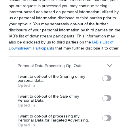
opt-out request is processed you may continue seeing
interest-based ads based on personal information utilized by
us or personal information disclosed to third parties prior to
your opt-out. You may separately opt-out of the further
disclosure of your personal information by third parties on the
Κ.Χατζηδάκης: Στη ΔΕΘ οι
Κ.Χατζηδάκης: Δεν πρέπει να
IAB’s list of downstream participants. This information may
πρώτες ανακοινώσεις για το
πάνε χαμένες οι μεγάλες
νέο κυβερνητικό πρόγραμμα
εθνικές επιτυχίες των
also be disclosed by us to third parties on the
IAB’s List of
της Νέας Δημοκρατίας
τελευταίων 7 ετών
Downstream Participants
that may further disclose it to other
third parties.
Personal Data Processing Opt Outs
I want to opt-out of the Sharing of my
personal data.
Opted In
Κ.Χατζηδάκης: Στις επόμενες
I want to opt-out of the Sale of my
εθνικές εκλογές θα ζητήσουμε
Κ.Χατζηδάκης για
Personal Data.
ψήφο ρεαλιστικής ελπίδας,
συνταγματική αναθεώρηση: Να
Opted In
ψήφο προοπτικής
πάμε συναινετικά για την
επανεκκίνηση του πολιτικού
I want to opt-out of processing my
Personal Data for Targeted Advertising.
συστήματος - Τα πακέτα
Opted In
στήριξης χαλάνε το αφήγημα