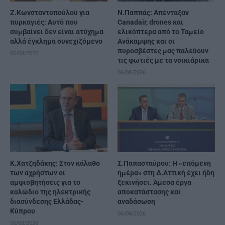
Ζ.Κωνσταντοπούλου για
Ν.Παππάς: Απένταξαν
πυρκαγιές: Αυτό που
Canadair, drones και
συμβαίνει δεν είναι ατύχημα
ελικόπτερα από το Ταμείο
αλλά έγκλημα συνεχιζόμενο
Ανάκαμψης και οι
πυροσβέστες μας παλεύουν
06/08/2026
τις φωτιές με τα νοικιάρικα
06/08/2026
Κ.Χατζηδάκης: Στον κάλαθο
Σ.Παπασταύρου: Η «επόμενη
των αχρήστων οι
ημέρα» στη Δ.Αττική έχει ήδη
αμφισβητήσεις για το
ξεκινήσει. Άμεσα έργα
καλώδιο της ηλεκτρικής
αποκατάστασης και
διασύνδεσης Ελλάδας-
αναδάσωση
Κύπρου
06/08/2026
06/08/2026