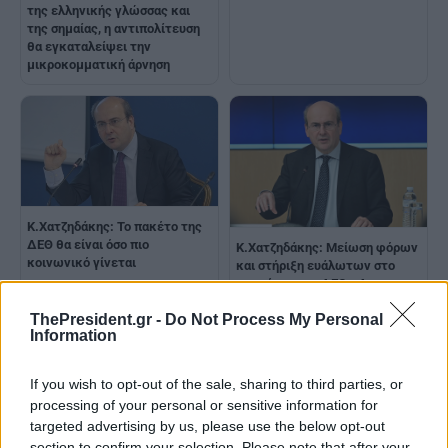
της ελληνικής γλώσσας και
της σημαίας, η αντιπολίτευση
θα εγκαταλείψει την
μικροκομματική άρνηση
Κ.Χατζηδάκης: Το πακέτο της
ΔΕΘ θα είναι όσο πιο
Κ.Χατζηδάκης: Μείωση φόρων
κοινωνικό γίνεται
και στήριξη ευάλωτων στο
«πακέτο» της ΔΕΘ - Δεν
υπάρχει αμφιβολία ότι η
ThePresident.gr -
Do Not Process My Personal
αντιπολίτευση θα τάξει
Information
περισσότερα, εμείς
προχωρούμε με έργα και όχι
λόγια
If you wish to opt-out of the sale, sharing to third parties, or
processing of your personal or sensitive information for
targeted advertising by us, please use the below opt-out
section to confirm your selection. Please note that after your