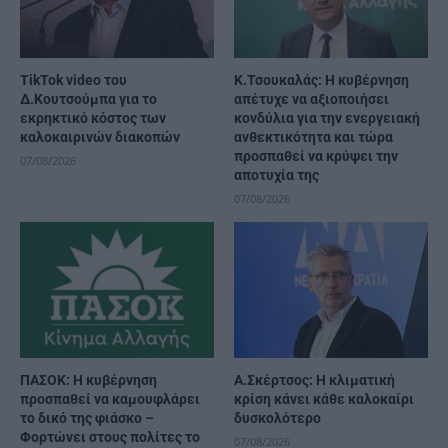
TikTok video του
Κ.Τσουκαλάς: Η κυβέρνηση
Δ.Κουτσούμπα για το
απέτυχε να αξιοποιήσει
εκρηκτικό κόστος των
κονδύλια για την ενεργειακή
καλοκαιρινών διακοπών
ανθεκτικότητα και τώρα
προσπαθεί να κρύψει την
07/08/2026
αποτυχία της
07/08/2026
ΠΑΣΟΚ: Η κυβέρνηση
A.Σκέρτσος: Η κλιματική
προσπαθεί να καμουφλάρει
κρίση κάνει κάθε καλοκαίρι
το δικό της φιάσκο –
δυσκολότερο
Φορτώνει στους πολίτες το
07/08/2026