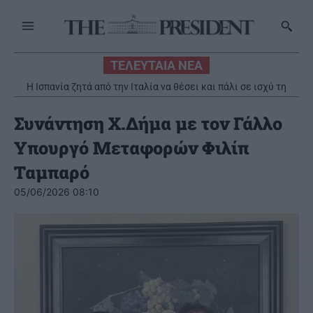
ΤΕΛΕΥΤΑΙΑ ΝΕΑ
H Ισπανία ζητά από την Ιταλία να θέσει και πάλι σε ισχύ τη
Θάσος: Ολοκληρώθηκε η επιχείρηση μεταφοράς
Συμφωνία Σένγκεν – Μελόνι: Δεν δεχόμαστε επιβολές ή
τραυματισμένου 18χρονου Ρουμάνου, από δύσβατο σημείο στο
τελεσίγραφα
Υψάριο
Συνάντηση Χ.Δήμα με τον Γάλλο
Υπουργό Μεταφορών Φιλίπ
Ταμπαρό
05/06/2026 08:10