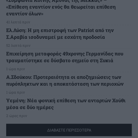
«Επίθεση εναντίον ενός θα θεωρείται επίθεση
εναντίον όλων»
41 λεπτά πριν
Ελ.Λύση: Η μη επιστροφή των Patriot από την
Σ.Αραβία ισοδυναμεί με εσχάτη προδοσία
52 λεπτά πριν
Επιχείρηση μεταφοράς 49χρονης Γερμανίδας που
τραυματίστηκε σε δύσβατο σημείο στη Συκιά
1 ώρα πριν
Α.Σδούκου: Προτεραιότητα οι αποζημιώσεις των
πυρόπληκτων και η αποκατάσταση των περιοχών
1 ώρα πριν
Υεμένη: Νέα φονική επίθεση των ανταρτών Χούθι
μέσα σε δύο ημέρες
2 ώρες πριν
ΔΙΑΒΑΣΤΕ ΠΕΡΙΣΣΟΤΕΡΑ