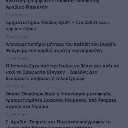
πολιτική η συμφωνία Τουρκίας-Σαουδικής
Αραβίας-Πακιστάν
7 λεπτά πριν
Χρηματιστήριο: Άνοδος 0,25% – Στα 239,11 εκατ.
ευρώ ο τζίρος
17 λεπτά πριν
Αποχαιρετιστήριο μήνυμα του πρέσβη του Ισραήλ:
Φεύγω με την καρδιά γεμάτη ευγνωμοσύνη
23 λεπτά πριν
H Ισπανία ζητά από την Ιταλία να θέσει και πάλι σε
ισχύ τη Συμφωνία Σένγκεν – Μελόνι: Δεν
δεχόμαστε επιβολές ή τελεσίγραφα
27 λεπτά πριν
Θάσος: Ολοκληρώθηκε η επιχείρηση μεταφοράς
τραυματισμένου 18χρονου Ρουμάνου, από δύσβατο
σημείο στο Υψάριο
38 λεπτά πριν
Σ. Αραβία, Τουρκία και Πακιστάν υπέγραψαν τη
«Συμφωνία Κοινής Άμυνας της Μέκκας» –