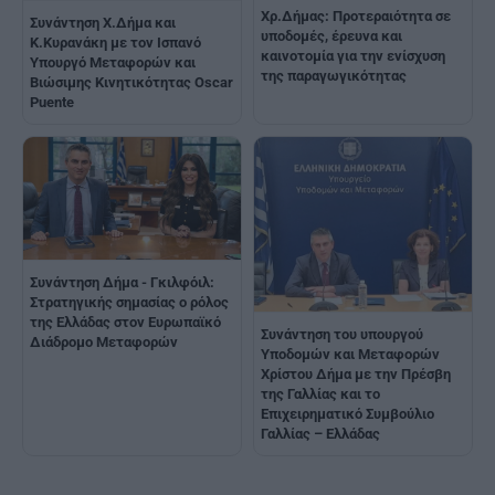
Χρ.Δήμας: Προτεραιότητα σε
Συνάντηση Χ.Δήμα και
υποδομές, έρευνα και
Κ.Κυρανάκη με τον Ισπανό
καινοτομία για την ενίσχυση
Υπουργό Μεταφορών και
της παραγωγικότητας
Βιώσιμης Κινητικότητας Oscar
Puente
Συνάντηση Δήμα - Γκιλφόιλ:
Στρατηγικής σημασίας ο ρόλος
της Ελλάδας στον Ευρωπαϊκό
Συνάντηση του υπουργού
Διάδρομο Μεταφορών
Υποδομών και Μεταφορών
Χρίστου Δήμα με την Πρέσβη
της Γαλλίας και το
Επιχειρηματικό Συμβούλιο
Γαλλίας – Ελλάδας