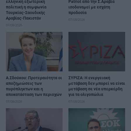
ελληνική εξωτερική
Patriot από την Σ.Αραβία
πολιτική η συμφωνία
ισοδυναμεί με εσχάτη
Τουρκίας-Σαουδικής
προδοσία
Αραβίας-Πακιστάν
07/08/2026
07/08/2026
Α.Σδούκου: Προτεραιότητα οι
ΣΥΡΙΖΑ: Η ενεργειακή
αποζημιώσεις των
μετάβαση δεν μπορεί να είναι
πυρόπληκτων και η
μετάβαση σε νέα υπερκέρδη
αποκατάσταση των περιοχών
για τα ολιγοπώλια
07/08/2026
07/08/2026