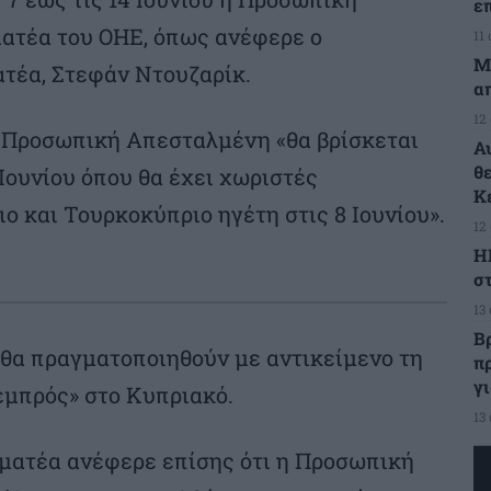
ε
ατέα του ΟΗΕ, όπως ανέφερε ο
11
Μ
τέα, Στεφάν Ντουζαρίκ.
α
12
η Προσωπική Απεσταλμένη «θα βρίσκεται
Α
θ
 Ιουνίου όπου θα έχει χωριστές
Κ
ο και Τουρκοκύπριο ηγέτη στις 8 Ιουνίου».
12
Η
στ
13
Β
 θα πραγματοποιηθούν με αντικείμενο τη
π
γ
εμπρός» στο Κυπριακό.
13
ματέα ανέφερε επίσης ότι η Προσωπική