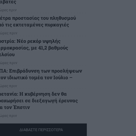
πιβάτες
 ώρες πριν
έτρα προστασίας του πληθυσμού
πό τις εκτεταμένες πυρκαγιές
 ώρες πριν
υστρία: Νέο ρεκόρ υψηλής
ερμοκρασίας, με 41,2 βαθμούς
ελσίου
 ώρες πριν
ΠΑ: Επιβράδυνση των προσλήψεων
ον ιδιωτικό τομέα τον Ιούλιο –
 ώρες πριν
ρετανία: Η κυβέρνηση δεν θα
ροχωρήσει σε διεξαγωγή έρευνας
ια τον Έπστιν
 ώρες πριν
ΔΙΑΒΑΣΤΕ ΠΕΡΙΣΣΟΤΕΡΑ