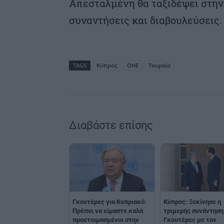
Απεσταλμένη θα ταξιδέψει στην 
συναντήσεις και διαβουλεύσεις.
TAGS
Κύπρος
ΟΗΕ
Τουρκία
Διαβάστε επίσης
Γκουτέρες για Κυπριακό:
Κύπρος: Ξεκίνησε η
Πρέπει να είμαστε καλά
τριμερής συνάντηση
προετοιμασμένοι στην
Γκουτέρες με τον