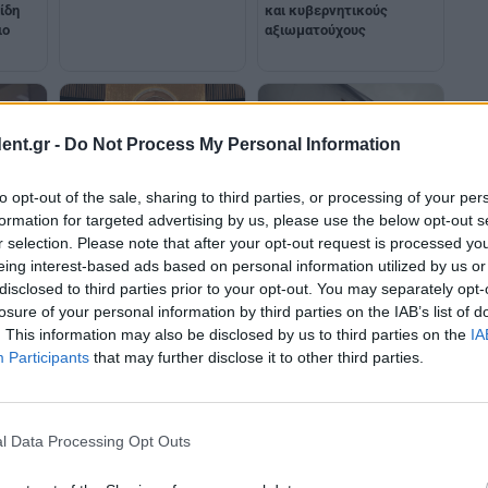
ίδη
και κυβερνητικούς
ιο
αξιωματούχους
ent.gr -
Do Not Process My Personal Information
to opt-out of the sale, sharing to third parties, or processing of your per
τρίτη
formation for targeted advertising by us, please use the below opt-out s
Κυπριακό: Η απεσταλμένη
 του
r selection. Please note that after your opt-out request is processed y
ΟΗΕ: Στόχος της Ολγκίν
Ολγκίν συνεχίζει τις
ό
να επιτευχθούν
eing interest-based ads based on personal information utilized by us or
προσπάθειες εξεύρεσης
αποτελέσματα για το
disclosed to third parties prior to your opt-out. You may separately opt-
πεδίου συνεννόησης
Κυπριακό έως το τέλος
losure of your personal information by third parties on the IAB’s list of
Ιουλίου
. This information may also be disclosed by us to third parties on the
IA
Participants
that may further disclose it to other third parties.
l Data Processing Opt Outs