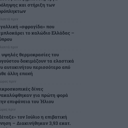
ρόληψης και στήριξη των
υρόπληκτων
 λεπτά πριν
 γαλλική «σφραγίδα» που
εμπλοκάρει το καλώδιο Ελλάδας –
ύπρου
 λεπτά πριν
ι υψηλές θερμοκρασίες του
υγούστου δοκιμάζουν τα ελαστικά
ου αυτοκινήτου περισσότερο από
άθε άλλη εποχή
 ώρες πριν
ικροσκοπικές δίνες
νακαλύφθηκαν για πρώτη φορά
την επιφάνεια του Ήλιου
 ώρες πριν
Πέταξε» τον Ιούλιο η επιβατική
ίνηση – Διακινήθηκαν 3,93 εκατ.