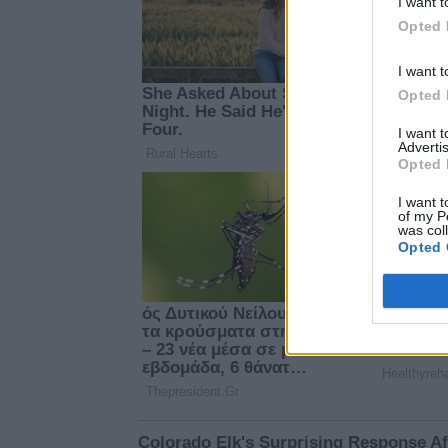
I want t
Opted 
I want t
Opted 
I want 
Advertis
Opted 
I want t
of my P
was col
Opted 