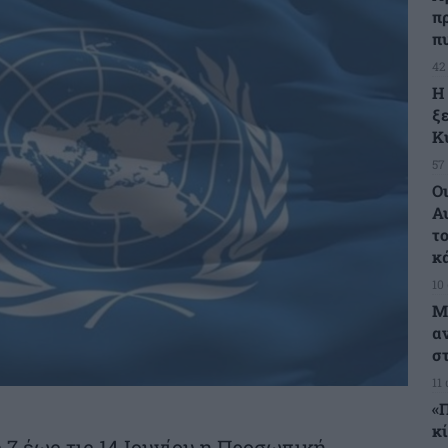
π
π
42
Η
ξ
Κ
57
Ο
Α
τ
κ
10
Μ
α
σ
11
«
κ
 7 έως τις 14 Ιουνίου η Προσωπική