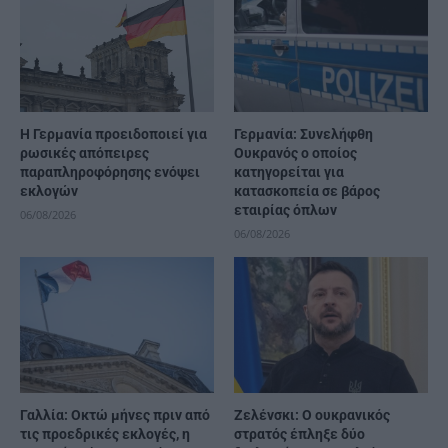
Η Γερμανία προειδοποιεί για
Γερμανία: Συνελήφθη
ρωσικές απόπειρες
Ουκρανός ο οποίος
παραπληροφόρησης ενόψει
κατηγορείται για
εκλογών
κατασκοπεία σε βάρος
εταιρίας όπλων
06/08/2026
06/08/2026
Γαλλία: Οκτώ μήνες πριν από
Ζελένσκι: Ο ουκρανικός
τις προεδρικές εκλογές, η
στρατός έπληξε δύο