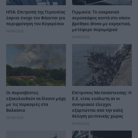
ΗΠΑ: Επιτροπή της Γερουσίας
Γερμανία: Το ουκρανικό
έκρινε ένοχο τον Φάουτσι για
αεροσκάφος κοντά στο οποίο
περιφρόνηση του Κογκρέσου
βρέθηκε drone με εκρηκτικά,
μετέφερε πυρομαχικά
06/08/2026
06/08/2026
Οι πυροσβέστες
Επίτροπος Μετανάστευσης: Η
εξακολουθούν να δίνουν μάχη
Ε.Ε. είναι ευάλωτη αν οι
με τις πυρκαγιές στα
συνοριακοί έλεγχοι
Βαλκάνια
εξαρτώνται από την καλή
θέληση γειτονικής χώρας
06/08/2026
06/08/2026