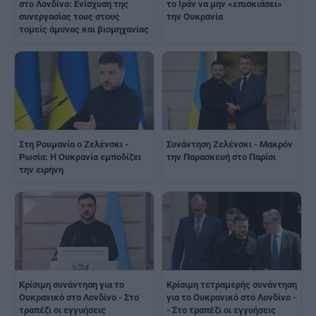
στο Λονδίνο: Ενίσχυση της
το Ιράν να μην «επισκιάσει»
συνεργασίας τους στους
την Ουκρανία
τομείς άμυνας και βιομηχανίας
Στη Ρουμανία ο Ζελένσκι -
Συνάντηση Ζελένσκι - Μακρόν
Ρωσία: Η Ουκρανία εμποδίζει
την Παρασκευή στο Παρίσι
την ειρήνη
Κρίσιμη συνάντηση για το
Κρίσιμη τετραμερής συνάντηση
Ουκρανικό στο Λονδίνο - Στο
για το Ουκρανικό στο Λονδίνο -
τραπέζι οι εγγυήσεις
- Στο τραπέζι οι εγγυήσεις