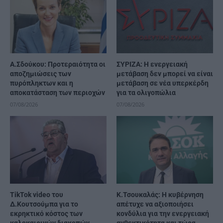
Α.Σδούκου: Προτεραιότητα οι
ΣΥΡΙΖΑ: Η ενεργειακή
αποζημιώσεις των
μετάβαση δεν μπορεί να είναι
πυρόπληκτων και η
μετάβαση σε νέα υπερκέρδη
αποκατάσταση των περιοχών
για τα ολιγοπώλια
07/08/2026
07/08/2026
TikTok video του
Κ.Τσουκαλάς: Η κυβέρνηση
Δ.Κουτσούμπα για το
απέτυχε να αξιοποιήσει
εκρηκτικό κόστος των
κονδύλια για την ενεργειακή
καλοκαιρινών διακοπών
ανθεκτικότητα και τώρα