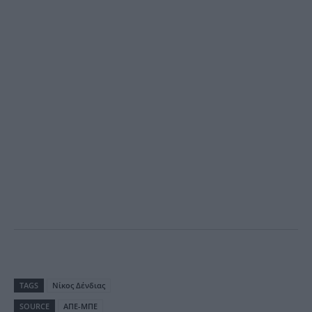
TAGS
Nίκος Δένδιας
SOURCE
ΑΠΕ-ΜΠΕ