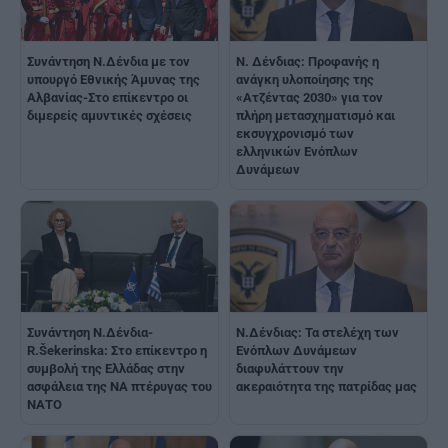
Συνάντηση Ν.Δένδια με τον
Ν. Δένδιας: Προφανής η
υπουργό Εθνικής Άμυνας της
ανάγκη υλοποίησης της
Αλβανίας-Στο επίκεντρο οι
«Ατζέντας 2030» για τον
διμερείς αμυντικές σχέσεις
πλήρη μετασχηματισμό και
εκσυγχρονισμό των
ελληνικών Ενόπλων
Δυνάμεων
Συνάντηση Ν.Δένδια-
Ν.Δένδιας: Τα στελέχη των
R.Šekerinska: Στο επίκεντρο η
Ενόπλων Δυνάμεων
συμβολή της Ελλάδας στην
διαφυλάττουν την
ασφάλεια της ΝΑ πτέρυγας του
ακεραιότητα της πατρίδας μας
ΝΑΤΟ