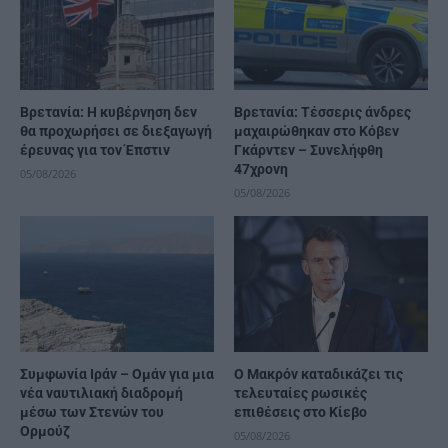
Βρετανία: Η κυβέρνηση δεν
Βρετανία: Τέσσερις άνδρες
θα προχωρήσει σε διεξαγωγή
μαχαιρώθηκαν στο Κόβεν
έρευνας για τον Έπστιν
Γκάρντεν – Συνελήφθη
47χρονη
05/08/2026
05/08/2026
Συμφωνία Ιράν – Ομάν για μια
Ο Μακρόν καταδικάζει τις
νέα ναυτιλιακή διαδρομή
τελευταίες ρωσικές
μέσω των Στενών του
επιθέσεις στο Κίεβο
Ορμούζ
05/08/2026