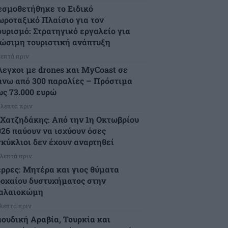
εσμοθετήθηκε το Ειδικό
ωροταξικό Πλαίσιο για τον
ουρισμό: Στρατηγικό εργαλείο για
ιώσιμη τουριστική ανάπτυξη
λεπτά πριν
λεγχοι με drones και MyCoast σε
άνω από 300 παραλίες – Πρόστιμα
ως 73.000 ευρώ
 λεπτά πριν
.Χατζηδάκης: Από την 1η Οκτωβρίου
026 παύουν να ισχύουν όσες
γκύκλιοι δεν έχουν αναρτηθεί
 λεπτά πριν
έρρες: Μητέρα και γιος θύματα
ροχαίου δυστυχήματος στην
αλαιοκώμη
 λεπτά πριν
αουδική Αραβία, Τουρκία και