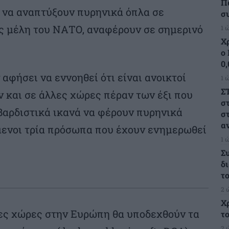
Π
 να αναπτύξουν πυρηνικά όπλα σε
σ
ς μέλη του ΝΑΤΟ, αναφέρουν σε σημερινό
1 
Χ
ο
0
αφήσει να εννοηθεί ότι είναι ανοικτοί
1 
Σ
 και σε άλλες χώρες πέραν των έξι που
σ
βαρδιστικά ικανά να φέρουν πυρηνικά
σ
α
ύμενοι τρία πρόσωπα που έχουν ενημερωθεί
1 
Σ
δ
τ
2 
Χ
ρες χώρες στην Ευρώπη θα υποδεχθούν τα
τ
2 