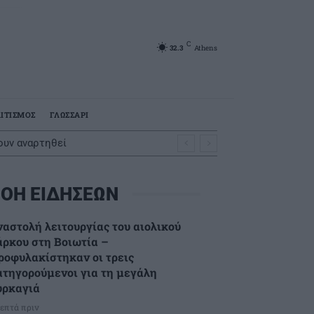
C
32.3
Athens
ΙΤΙΣΜΟΣ
ΓΛΩΣΣΑΡΙ
ουν αναρτηθεί
ΟΗ ΕΙΔΗΣΕΩΝ
ναστολή λειτουργίας του αιολικού
άρκου στη Βοιωτία –
ροφυλακίστηκαν οι τρεις
ατηγορούμενοι για τη μεγάλη
υρκαγιά
λεπτά πριν