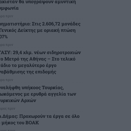
ακιστάν θα υπογράψουν αμυντική
υμφωνία
ώρα πριν
ρηματιστήριο: Στις 2.606,72 μονάδες
 Γενικός Δείκτης με οριακή πτώση
,07%
ώρα πριν
ΤΑΣΥ: 29,4 χλμ. νέων σιδηροτροχιών
το Μετρό της Αθήνας – Στο τελικό
τάδιο το μεγαλύτερο έργο
ναβάθμισης της επιδομής
ώρα πριν
υνελήφθη υπήκοος Τουρκίας,
ιωκόμενος με ερυθρά αγγελία των
ουρκικών Αρχών
ώρες πριν
ρ.Δήμας: Προχωρούν τα έργα σε όλο
ο μήκος του ΒΟΑΚ
ώρες πριν