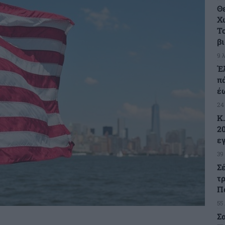
Θ
Χ
Τ
β
9 
Έ
π
έ
24
Κ
2
ε
39
Σ
τ
Π
55
Σ