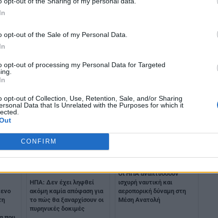
o opt-out of the Sharing of my personal data.
In
o opt-out of the Sale of my Personal Data.
In
ζουν
Πυρηνικά οπλοστάσια:
to opt-out of processing my Personal Data for Targeted
ΗΠΑ: Σχεδιάζει να
και
Δαπάνες-ρεκόρ σε
ing.
επιταχύνει την
που
παγκόσμια κλίμακα το
In
αποχώρηση στρατιωτικών
 στην
2025
δυνάμεών της από την
o opt-out of Collection, Use, Retention, Sale, and/or Sharing
Ευρώπη
ersonal Data that Is Unrelated with the Purposes for which it
lected.
Out
CONFIRM
Οι ΗΠΑ αναπτύσσουν
ΗΠΑ: Δεν έχει ληφθεί
ισχυρή ναυτική και
μενο
ακόμη καμία απόφαση για
αεροπορική δύναμη στη
τη
το πώς θα ξαναρχίσουν οι
Μέση Ανατολή
πυρηνικές δοκιμές
α που