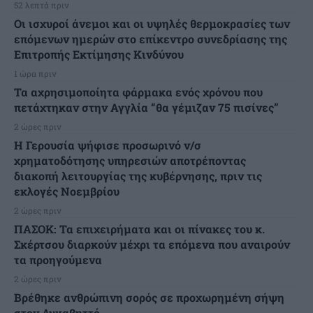
52 λεπτά πριν
Οι ισχυροί άνεμοι και οι υψηλές θερμοκρασίες των
επόμενων ημερών στο επίκεντρο συνεδρίασης της
Επιτροπής Εκτίμησης Κινδύνου
1 ώρα πριν
Τα αχρησιμοποίητα φάρμακα ενός χρόνου που
πετάχτηκαν στην Αγγλία “θα γέμιζαν 75 πισίνες”
2 ώρες πριν
Η Γερουσία ψήφισε προσωρινό ν/σ
χρηματοδότησης υπηρεσιών αποτρέποντας
διακοπή λειτουργίας της κυβέρνησης, πριν τις
εκλογές Νοεμβρίου
2 ώρες πριν
ΠΑΣΟΚ: Τα επιχειρήματα και οι πίνακες του κ.
Σκέρτσου διαρκούν μέχρι τα επόμενα που αναιρούν
τα προηγούμενα
2 ώρες πριν
Βρέθηκε ανθρώπινη σορός σε προχωρημένη σήψη
στον Λυκαβηττό