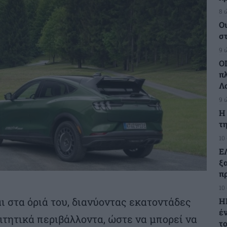
8 
Ο
σ
9 
Ο
π
Λ
9 
H
τη
10
Ε
ξ
πρ
10
ι στα όριά του, διανύοντας εκατοντάδες
Η
έ
ιτητικά περιβάλλοντα, ώστε να μπορεί να
τ