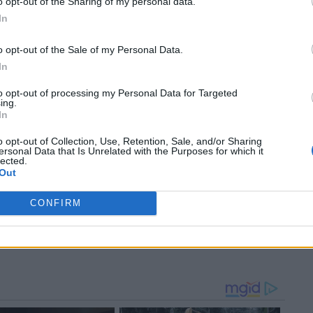
o opt-out of the Sharing of my personal data.
In
ηρεί
Τι ψάχνουν οι
Αυτοκίνητο: Ο V8
καταναλωτές πριν την
κινητήρας του Ford
ίες
αγορά ενός αυτοκινήτου
Hypercar παίρνει για
o opt-out of the Sale of my Personal Data.
πρώτη φορά μπροστά
In
to opt-out of processing my Personal Data for Targeted
ing.
In
o opt-out of Collection, Use, Retention, Sale, and/or Sharing
ersonal Data that Is Unrelated with the Purposes for which it
lected.
Out
ε η
Το Ford Mustang Mach-E
Η Ford θα λανσάρει νέα
αιρεία
είναι ένα μοντέλο με
ευρωπαϊκά μοντέλα για να
CONFIRM
τρεις προσωπικότητες
ενισχύσει τις πωλήσεις
της και να ανταγωνιστεί
την Κίνα