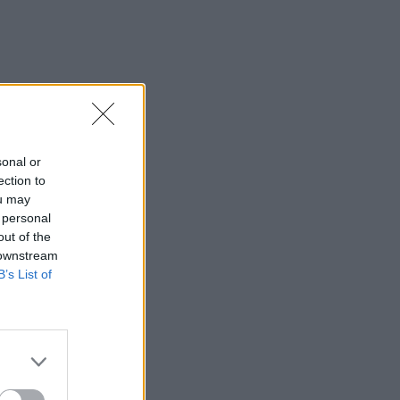
sonal or
ection to
ou may
 personal
out of the
 downstream
B’s List of