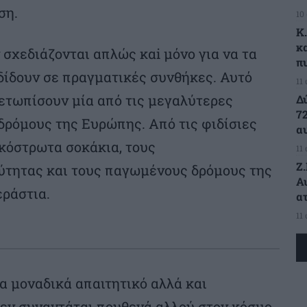
ση.
10
K
κ
 σχεδιάζονται απλώς καi μόνο για να τα
π
δίδουν σε πραγματικές συνθήκες. Αυτό
11
μετωπίσουν μία από τις μεγαλύτερες
Δ
7
δρόμους της Ευρώπης. Από τις φιδίσιες
α
κόστρωτα σοκάκια, τους
11
Ζ
ύτητας και τους παγωμένους δρόμους της
Α
εράστια.
α
11
α μοναδικά απαιτητικό αλλά και
εν συναντάται πουθενά αλλού στον κόσμο.