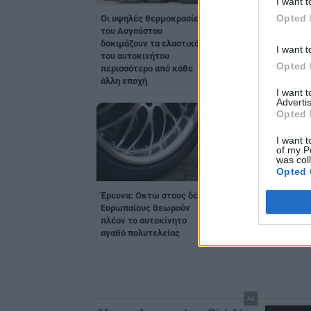
I want t
Opted 
Οι υψηλές θερμοκρασίες
Το Ford Ranger διατ
του Αυγούστου
στο DNA του τις
δοκιμάζουν τα ελαστικά
πατροπαράδοτες αξ
I want t
του αυτοκινήτου
της ασυμβίβαστης
Opted 
περισσότερο από κάθε
δύναμης
άλλη εποχή
I want 
Advertis
Opted 
I want t
of my P
was col
Opted 
Η Ford ανακηρύχθηκ
Έρευνα: Οκτώ στους δέκα
πιο εμβληματική ετ
Ευρωπαίους θεωρούν
στην Αμερική
πλέον το αυτοκίνητο
αγαθό πολυτελείας