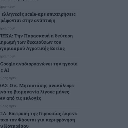
ώρες πριν
ι ελληνικές scale-ups επιχειρήσεις
τρέφονται στην ανάπτυξη
ώρες πριν
ΠΕΚΑ: Την Παρασκευή η δεύτερη
ληρωμή των δικαιούχων του
ογαριασμού Αγροτικής Εστίας
ώρες πριν
 Google αναδιοργανώνει την ηγεσία
ς AI
 ώρες πριν
ΛΑΣ: Ο κ. Μητσοτάκης ανακάλυψε
ανά τη βιομηχανία λίγους μήνες
ιν από τις εκλογές
 ώρες πριν
ΠΑ: Επιτροπή της Γερουσίας έκρινε
νοχο τον Φάουτσι για περιφρόνηση
ου Κογκρέσου