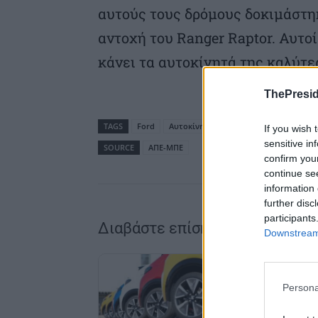
αυτούς τους δρόμους δοκιμάστη
αντοχή του Ranger Raptor. Αυτοί 
κάνει τα αυτοκίνητά της καλύτ
ThePresid
TAGS
Ford
Αυτοκίνητο
Ευρώπη
If you wish 
sensitive in
SOURCE
ΑΠΕ-ΜΠΕ
confirm you
continue se
information 
further disc
participants
Διαβάστε επίσης
Downstream 
Persona