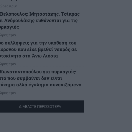
 ώρες πριν
.Βελόπουλος: Μητσοτάκης, Τσίπρας
αι Ανδρουλάκης ευθύνονται για τις
υρκαγιές
 ώρες πριν
ύο συλλήψεις για την υπόθεση του
2χρονου που είχε βρεθεί νεκρός σε
υτοκίνητο στα Άνω Λιόσια
 ώρες πριν
.Κωνσταντοπούλου για πυρκαγιές:
υτό που συμβαίνει δεν είναι
τύχημα αλλά έγκλημα συνεχιζόμενο
 ώρες πριν
ΔΙΑΒΑΣΤΕ ΠΕΡΙΣΣΟΤΕΡΑ