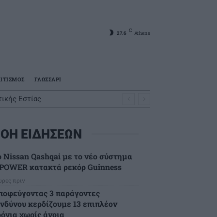
C
27.6
Athens
ΙΤΙΣΜΟΣ
ΓΛΩΣΣΑΡΙ
ικής Εστίας
ΟΗ ΕΙΔΗΣΕΩΝ
ο Nissan Qashqai με το νέο σύστημα
-POWER κατακτά ρεκόρ Guinness
ώρες πριν
ποφεύγοντας 3 παράγοντες
ινδύνου κερδίζουμε 13 επιπλέον
ρόνια χωρίς άνοια