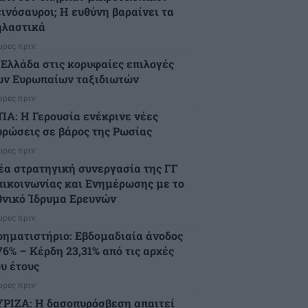
εινόσαυροι; Η ευθύνη βαραίνει τα
ηλαστικά
ώρες πριν
 Ελλάδα στις κορυφαίες επιλογές
ων Ευρωπαίων ταξιδιωτών
ώρες πριν
ΠΑ: Η Γερουσία ενέκρινε νέες
υρώσεις σε βάρος της Ρωσίας
ώρες πριν
έα στρατηγική συνεργασία της ΓΓ
πικοινωνίας και Ενημέρωσης με το
θνικό Ίδρυμα Ερευνών
ώρες πριν
ρηματιστήριο: Εβδομαδιαία άνοδος
76% – Κέρδη 23,31% από τις αρχές
ου έτους
ώρες πριν
ΥΡΙΖΑ: Η δασοπυρόσβεση απαιτεί