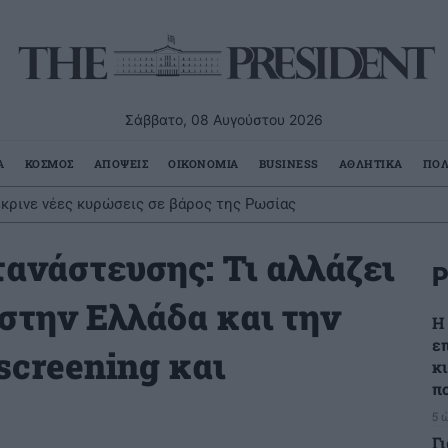
Σάββατο, 08 Αυγούστου 2026
Α
ΚΟΣΜΟΣ
ΑΠΟΨΕΙΣ
ΟΙΚΟΝΟΜΙΑ
BUSINESS
ΑΘΛΗΤΙΚΑ
ΠΟΛ
έκρινε νέες κυρώσεις σε βάρος της Ρωσίας
νάστευσης: Τι αλλάζει
Ρ
 στην Ελλάδα και την
Η
ε
screening και
κ
π
5 
Γ