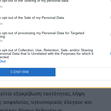
o opt-out of the Sharing of my personal data.
ιστές δομές υπό κράτηση, με εξέταση του
In
άδων και επιστροφή σε περίπτωση
o opt-out of the Sale of my Personal Data.
In
to opt-out of processing my Personal Data for Targeted
ing.
σύνορα
In
o opt-out of Collection, Use, Retention, Sale, and/or Sharing
 νέου Συμφώνου αφορά τον υποχρεωτικό
ersonal Data that Is Unrelated with the Purposes for which it
lected.
εισερχόμενων μεταναστών και προσφύγων
Out
εισέλθει κανονικά στην ευρωπαϊκή
CONFIRM
ιείται εξακρίβωση ταυτότητας, λήψη
 ασφαλείας, υγειονομικός έλεγχος και
παϊκές βάσεις δεδομένων.