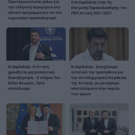
Πρωταγωνιστικός ρόλος για
Ο Ν.Χαρδαλιάς στην 5η
την ελληνική περιφέρεια στο
Επιτροπή Παρακολούθησης του
εθνικό πρόγραμμα για τον νέο
ΠΕΠ Αττική 2021-2027
ευρωπαϊκό προϋπολογισμό
Ν.Χαρδαλιάς: Η Αττική
Ν.Χαρδαλιάς: Συνεχίζουμε
χρειάζεται μητροπολιτική
εντατικά την προσπάθεια για
διακυβέρνηση - Ο κόσμος δεν
την αντιπλημμυρική θωράκιση
θέλει θεωρίες, ζητά
της Αττικής, με μετρήσιμα
αποτέλεσμα
αποτελέσματα στην πορεία
των έργων