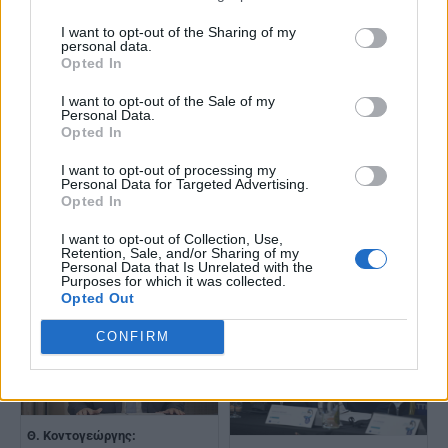
I want to opt-out of the Sharing of my
personal data.
Διαβάστε επίσης
Opted In
I want to opt-out of the Sale of my
Personal Data.
Opted In
I want to opt-out of processing my
Personal Data for Targeted Advertising.
Opted In
Ν.Χαρδαλιάς: "Μητροπολιτική
Ν.Παπαθανάσης: Η περίοδος
διακυβέρνηση σημαίνει
2028-2034 αποτελεί μια
I want to opt-out of Collection, Use,
Retention, Sale, and/or Sharing of my
ευθύνη, σημαίνει ότι ζητώ να
κρίσιμη ευκαιρία για τη χώρα
Personal Data that Is Unrelated with the
κριθώ ακόμη πιο αυστηρά"
μας
Purposes for which it was collected.
Opted Out
CONFIRM
Θ. Κοντογεώργης: