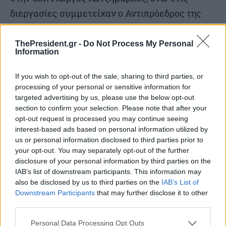
διεργασίες συμμετείχαν ο Αντιπρόεδρος της
Κυβέρνησης και του Ευρωπαϊκού Λαϊκού
Κόμματος Κωστής Χατζηδάκης, οι
ThePresident.gr -
Do Not Process My Personal
Information
Ευρωβουλευτές της Νέας Δημοκρατίας
Γιώργος Αυτιάς και Φρέντι Μπελέρης, καθώς
If you wish to opt-out of the sale, sharing to third parties, or
processing of your personal or sensitive information for
και ο Περιφερειάρχης Πελοποννήσου και
targeted advertising by us, please use the below opt-out
τακτικό μέλος της δωδεκαμελούς Ελληνικής
section to confirm your selection. Please note that after your
Αντιπροσωπείας της Ευρωπαϊκής Επιτροπής
opt-out request is processed you may continue seeing
interest-based ads based on personal information utilized by
των Περιφερειών Δημήτρης Πτωχός.
us or personal information disclosed to third parties prior to
your opt-out. You may separately opt-out of the further
disclosure of your personal information by third parties on the
IAB’s list of downstream participants. This information may
TAGS
Νίκος Χαρδαλιάς
also be disclosed by us to third parties on the
IAB’s List of
Downstream Participants
that may further disclose it to other
SOURCE
ΑΠΕ-ΜΠΕ
third parties.
Personal Data Processing Opt Outs