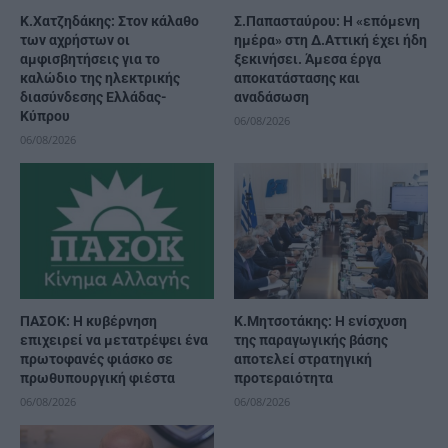
Κ.Χατζηδάκης: Στον κάλαθο
Σ.Παπασταύρου: Η «επόμενη
των αχρήστων οι
ημέρα» στη Δ.Αττική έχει ήδη
αμφισβητήσεις για το
ξεκινήσει. Άμεσα έργα
καλώδιο της ηλεκτρικής
αποκατάστασης και
διασύνδεσης Ελλάδας-
αναδάσωση
Κύπρου
06/08/2026
06/08/2026
ΠΑΣΟΚ: Η κυβέρνηση
Κ.Μητσοτάκης: Η ενίσχυση
επιχειρεί να μετατρέψει ένα
της παραγωγικής βάσης
πρωτοφανές φιάσκο σε
αποτελεί στρατηγική
πρωθυπουργική φιέστα
προτεραιότητα
06/08/2026
06/08/2026