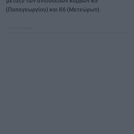
μεταξύ των ανισόπεδων κόμβων Κ5
(Παπαγεωργίου) και Κ6 (Μετεώρων).