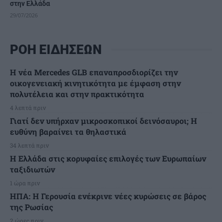
στην Ελλάδα
29/07/2026
ΡΟΗ ΕΙΔΗΣΕΩΝ
Η νέα Mercedes GLB επαναπροσδιορίζει την
οικογενειακή κινητικότητα με έμφαση στην
πολυτέλεια και στην πρακτικότητα
4 λεπτά πριν
Γιατί δεν υπήρχαν μικροσκοπικοί δεινόσαυροι; Η
ευθύνη βαραίνει τα θηλαστικά
34 λεπτά πριν
Η Ελλάδα στις κορυφαίες επιλογές των Ευρωπαίων
ταξιδιωτών
1 ώρα πριν
ΗΠΑ: Η Γερουσία ενέκρινε νέες κυρώσεις σε βάρος
της Ρωσίας
2 ώρες πριν