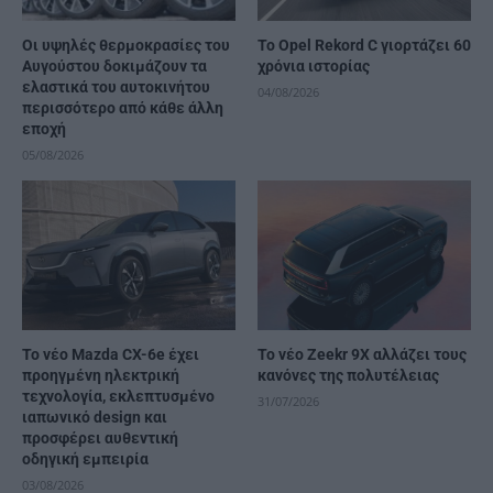
Οι υψηλές θερμοκρασίες του
Το Opel Rekord C γιορτάζει 60
Αυγούστου δοκιμάζουν τα
χρόνια ιστορίας
ελαστικά του αυτοκινήτου
04/08/2026
περισσότερο από κάθε άλλη
εποχή
05/08/2026
Το νέο Mazda CX-6e έχει
Το νέο Zeekr 9X αλλάζει τους
προηγμένη ηλεκτρική
κανόνες της πολυτέλειας
τεχνολογία, εκλεπτυσμένο
31/07/2026
ιαπωνικό design και
προσφέρει αυθεντική
οδηγική εμπειρία
03/08/2026