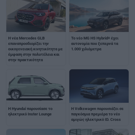
Η νέα Mercedes GLB
Το νέο MG HS Hybrid+ έχει
επαναπροσδιορίζει την
αυτονομία που ξεπερνά τα
οικογενειακή κινητικότητα με
1.000 χιλιόμετρα
έμφαση στην πολυτέλεια και
στην πρακτικότητα
Η Hyundai παρουσίασε το
Η Volkswagen παρουσιάζει σε
ηλεκτρικό Inster Lounge
παγκόσμια πρεμιέρα το νέο
αμιγώς ηλεκτρικό ID. Cross