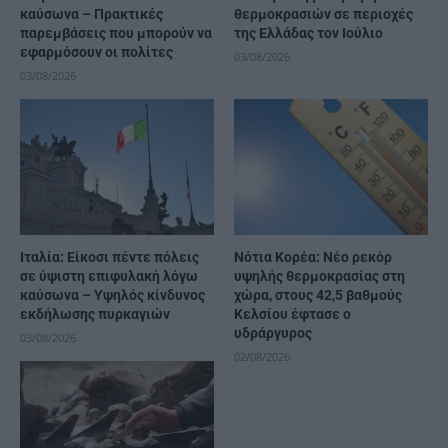
καύσωνα – Πρακτικές
θερμοκρασιών σε περιοχές
παρεμβάσεις που μπορούν να
της Ελλάδας τον Ιούλιο
εφαρμόσουν οι πολίτες
03/08/2026
03/08/2026
Ιταλία: Είκοσι πέντε πόλεις
Νότια Κορέα: Νέο ρεκόρ
σε ύψιστη επιφυλακή λόγω
υψηλής θερμοκρασίας στη
καύσωνα – Υψηλός κίνδυνος
χώρα, στους 42,5 βαθμούς
εκδήλωσης πυρκαγιών
Κελσίου έφτασε ο
υδράργυρος
03/08/2026
02/08/2026