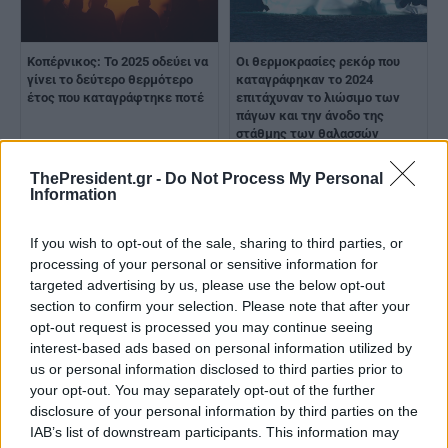
Κοπέρνικος: Το 2025 οδεύει να
Οι θερμοκρασίες ρεκόρ που
γίνει το δεύτερο θερμότερο
καταγράφηκαν το 2024
έτος που καταγράφτηκε ποτέ
επιτάχυναν το λιώσιμο των
πάγων και την άνοδο της
στάθμης των θαλασσών
ThePresident.gr -
Do Not Process My Personal
Information
If you wish to opt-out of the sale, sharing to third parties, or
processing of your personal or sensitive information for
targeted advertising by us, please use the below opt-out
Κίνδυνος να ξεπεραστεί το
ΟΗΕ: Τα τέσσερα τελευταία
section to confirm your selection. Please note that after your
όριο του 1,5 βαθμού Κελσίου
χρόνια, τα θερμότερα που
opt-out request is processed you may continue seeing
για την άνοδο της
έχουν ποτέ καταγραφεί
interest-based ads based on personal information utilized by
θερμοκρασίας ως το 2025
us or personal information disclosed to third parties prior to
your opt-out. You may separately opt-out of the further
disclosure of your personal information by third parties on the
IAB’s list of downstream participants. This information may