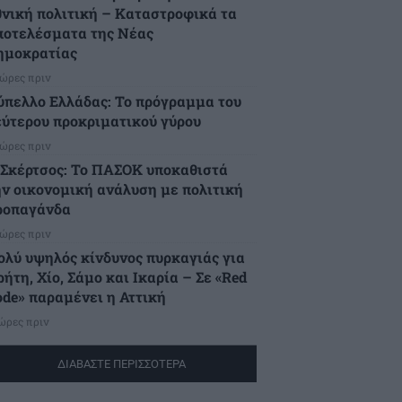
θνική πολιτική – Καταστροφικά τα
ποτελέσματα της Νέας
ημοκρατίας
 ώρες πριν
ύπελλο Ελλάδας: Το πρόγραμμα του
εύτερου προκριματικού γύρου
 ώρες πριν
.Σκέρτσος: Το ΠΑΣΟΚ υποκαθιστά
ην οικονομική ανάλυση με πολιτική
ροπαγάνδα
 ώρες πριν
ολύ υψηλός κίνδυνος πυρκαγιάς για
ήτη, Χίο, Σάμο και Ικαρία – Σε «Red
ode» παραμένει η Αττική
 ώρες πριν
ΔΙΑΒΑΣΤΕ ΠΕΡΙΣΣΟΤΕΡΑ