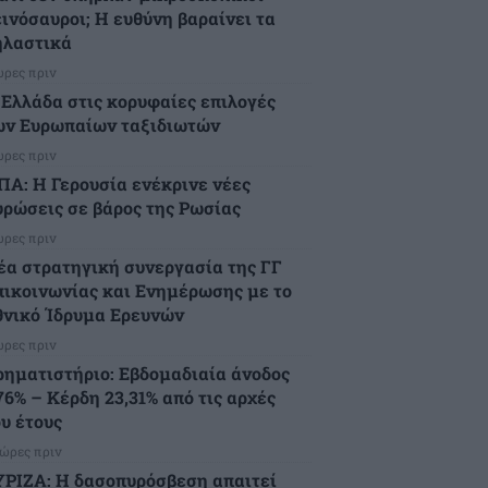
εινόσαυροι; Η ευθύνη βαραίνει τα
ηλαστικά
ώρες πριν
 Ελλάδα στις κορυφαίες επιλογές
ων Ευρωπαίων ταξιδιωτών
ώρες πριν
ΠΑ: Η Γερουσία ενέκρινε νέες
υρώσεις σε βάρος της Ρωσίας
ώρες πριν
έα στρατηγική συνεργασία της ΓΓ
πικοινωνίας και Ενημέρωσης με το
θνικό Ίδρυμα Ερευνών
ώρες πριν
ρηματιστήριο: Εβδομαδιαία άνοδος
76% – Κέρδη 23,31% από τις αρχές
ου έτους
 ώρες πριν
ΥΡΙΖΑ: Η δασοπυρόσβεση απαιτεί