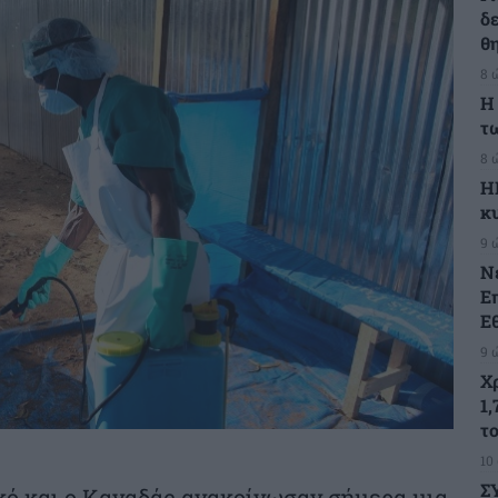
δ
θ
8 
Η
τ
8 
Η
κ
9 
Ν
Ε
Ε
9 
Χ
1,
τ
10
Σ
κό και ο Καναδάς ανακοίνωσαν σήμερα μια