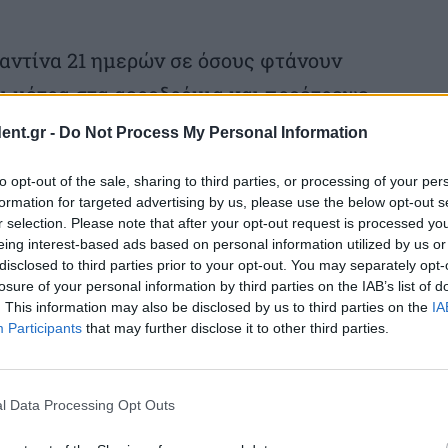
ραντίνα 21 ημερών σε όσους φτάνουν
ι μέτρα στα αεροδρόμια και προέτρεψε
ύουν στη ΛΔ του Κονγκό.
ent.gr -
Do Not Process My Personal Information
to opt-out of the sale, sharing to third parties, or processing of your per
formation for targeted advertising by us, please use the below opt-out s
r selection. Please note that after your opt-out request is processed y
ουντιμπούγκιο του ιού Έμπολα, που
eing interest-based ads based on personal information utilized by us or
disclosed to third parties prior to your opt-out. You may separately opt-
ΛΔ του Κονγκό, θα είναι διαθέσιμο από
losure of your personal information by third parties on the IAB’s list of
. This information may also be disclosed by us to third parties on the
IA
επικεφαλής της υγειονομικής υπηρεσίας
Participants
that may further disclose it to other third parties.
 CDC).
l Data Processing Opt Outs