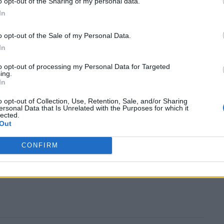
o opt-out of the Sharing of my personal data.
In
απείας για το συγκεκριμένο στέλεχος τα
νται κυρίως στην τήρηση των
o opt-out of the Sale of my Personal Data.
In
ον γρήγορο εντοπισμό των κρουσμάτων.
to opt-out of processing my Personal Data for Targeted
ing.
αι ότι μέχρι το τέλος του έτους, η Africa
In
τουμε εμβόλια και θεραπεία για το
o opt-out of Collection, Use, Retention, Sale, and/or Sharing
ersonal Data that Is Unrelated with the Purposes for which it
 ο επικεφαλής της, Ζαν Κασέγια, μιλώντας
lected.
Out
.
CONFIRM