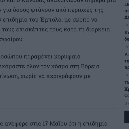
ε
 για όσους φτάνουν από περιοχές της
α
Δ
 επιδημία του Έμπολα, με σκοπό να
10
 τους επισκέπτες τους κατά τη διάρκεια
Κ
σφαίρου.
δ
10
Α
προσώπου παραμένει κορυφαία
τ
εχόμαστε όλον τον κόσμο στη Βόρεια
π
ίνωση, χωρίς να περιγράφουν με
10
Π
Κρ
C
11
 ανέφερε στις 17 Μαΐου ότι η επιδημία