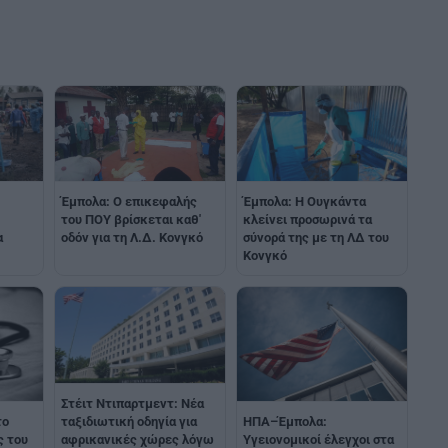
Έμπολα: Ο επικεφαλής
Έμπολα: Η Ουγκάντα
του ΠΟΥ βρίσκεται καθ'
κλείνει προσωρινά τα
α
οδόν για τη Λ.Δ. Κονγκό
σύνορά της με τη ΛΔ του
Κονγκό
Στέιτ Ντιπαρτμεντ: Νέα
το
ΗΠΑ–Έμπολα:
ταξιδιωτική οδηγία για
ς του
Υγειονομικοί έλεγχοι στα
αφρικανικές χώρες λόγω