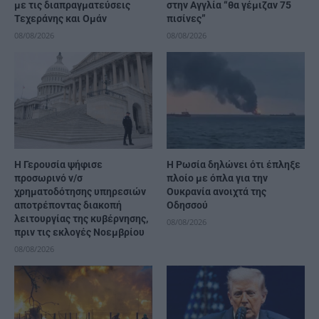
με τις διαπραγματεύσεις
στην Αγγλία “θα γέμιζαν 75
Τεχεράνης και Ομάν
πισίνες”
08/08/2026
08/08/2026
Η Γερουσία ψήφισε
Η Ρωσία δηλώνει ότι έπληξε
προσωρινό ν/σ
πλοίο με όπλα για την
χρηματοδότησης υπηρεσιών
Ουκρανία ανοιχτά της
αποτρέποντας διακοπή
Οδησσού
λειτουργίας της κυβέρνησης,
08/08/2026
πριν τις εκλογές Νοεμβρίου
08/08/2026