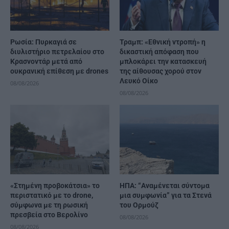
Ρωσία: Πυρκαγιά σε
Τραμπ: «Εθνική ντροπή» η
διυλιστήριο πετρελαίου στο
δικαστική απόφαση που
Κρασνοντάρ μετά από
μπλοκάρει την κατασκευή
ουκρανική επίθεση με drones
της αίθουσας χορού στον
Λευκό Οίκο
08/08/2026
08/08/2026
«Στημένη προβοκάτσια» το
ΗΠΑ: “Αναμένεται σύντομα
περιστατικό με το drone,
μια συμφωνία” για τα Στενά
σύμφωνα με τη ρωσική
του Ορμούζ
πρεσβεία στο Βερολίνο
08/08/2026
08/08/2026