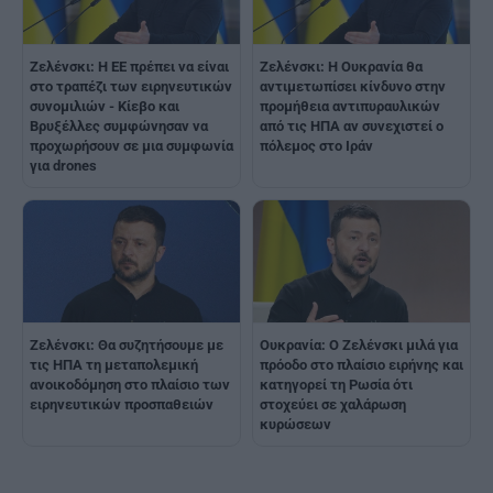
Ζελένσκι: H ΕE πρέπει να είναι
Ζελένσκι: Η Ουκρανία θα
στο τραπέζι των ειρηνευτικών
αντιμετωπίσει κίνδυνο στην
συνομιλιών - Κίεβο και
προμήθεια αντιπυραυλικών
Βρυξέλλες συμφώνησαν να
από τις ΗΠΑ αν συνεχιστεί ο
προχωρήσουν σε μια συμφωνία
πόλεμος στο Ιράν
για drones
Ζελένσκι: Θα συζητήσουμε με
Ουκρανία: Ο Ζελένσκι μιλά για
τις ΗΠΑ τη μεταπολεμική
πρόοδο στο πλαίσιο ειρήνης και
ανοικοδόμηση στο πλαίσιο των
κατηγορεί τη Ρωσία ότι
ειρηνευτικών προσπαθειών
στοχεύει σε χαλάρωση
κυρώσεων