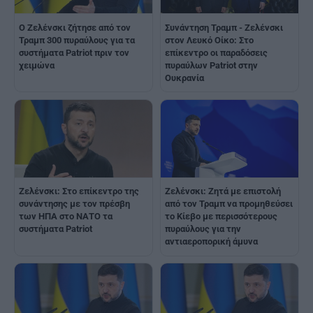
Ο Ζελένσκι ζήτησε από τον
Συνάντηση Τραμπ - Ζελένσκι
Τραμπ 300 πυραύλους για τα
στον Λευκό Οίκο: Στο
συστήματα Patriot πριν τον
επίκεντρο οι παραδόσεις
χειμώνα
πυραύλων Patriot στην
Ουκρανία
Ζελένσκι: Στο επίκεντρο της
Ζελένσκι: Zητά με επιστολή
συνάντησης με τον πρέσβη
από τον Τραμπ να προμηθεύσει
των ΗΠΑ στο ΝΑΤΟ τα
το Κίεβο με περισσότερους
συστήματα Patriot
πυραύλους για την
αντιαεροπορική άμυνα