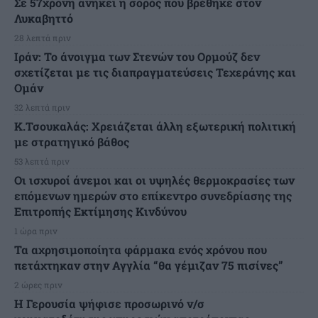
Σε 57χρονη ανήκει η σορός που βρέθηκε στον
Λυκαβηττό
28 λεπτά πριν
Ιράν: Το άνοιγμα των Στενών του Ορμούζ δεν
σχετίζεται με τις διαπραγματεύσεις Τεχεράνης και
Ομάν
32 λεπτά πριν
Κ.Τσουκαλάς: Xρειάζεται άλλη εξωτερική πολιτική
με στρατηγικό βάθος
53 λεπτά πριν
Οι ισχυροί άνεμοι και οι υψηλές θερμοκρασίες των
επόμενων ημερών στο επίκεντρο συνεδρίασης της
Επιτροπής Εκτίμησης Κινδύνου
1 ώρα πριν
Τα αχρησιμοποίητα φάρμακα ενός χρόνου που
πετάχτηκαν στην Αγγλία “θα γέμιζαν 75 πισίνες”
2 ώρες πριν
Η Γερουσία ψήφισε προσωρινό ν/σ