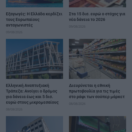
Εξαγωγές: Η Ελλάδα κερδίζει
Στα 15 δισ. ευρώ ο στόχος για
τους Ευρωπαίους
νέα δάνεια το 2026
ανταγωνιστές
09/08/2026
09/08/2026
Ελληνική Αναπτυξιακή
Διευρύνεται η εθνική
Τράπεζα: Ανοίγει ο δρόμος
πρωτοβουλία για τις τιμές
για δάνεια έως και 5 δισ.
στο ράφι των σούπερ μάρκετ
ευρώ στους μικρομεσαίους
08/08/2026
08/08/2026