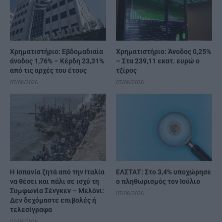
Χρηματιστήριο: Εβδομαδιαία
Χρηματιστήριο: Άνοδος 0,25%
άνοδος 1,76% – Κέρδη 23,31%
– Στα 239,11 εκατ. ευρώ ο
από τις αρχές του έτους
τζίρος
07/08/2026
07/08/2026
H Ισπανία ζητά από την Ιταλία
ΕΛΣΤΑΤ: Στο 3,4% υποχώρησε
να θέσει και πάλι σε ισχύ τη
ο πληθωρισμός τον Ιούλιο
Συμφωνία Σένγκεν – Μελόνι:
07/08/2026
Δεν δεχόμαστε επιβολές ή
τελεσίγραφα
07/08/2026