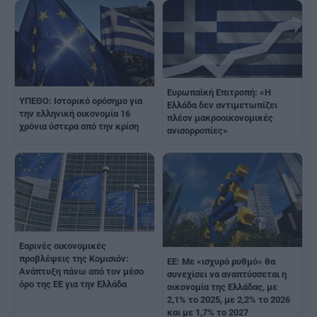
Ευρωπαϊκή Επιτροπή: «Η
ΥΠΕΘΟ: Ιστορικό ορόσημο για
Ελλάδα δεν αντιμετωπίζει
την ελληνική οικονομία 16
πλέον μακροοικονομικές
χρόνια ύστερα από την κρίση
ανισορροπίες»
Εαρινές οικονομικές
προβλέψεις της Κομισιόν:
ΕΕ: Με «ισχυρό ρυθμό» θα
Ανάπτυξη πάνω από τον μέσο
συνεχίσει να αναπτύσσεται η
όρο της ΕΕ για την Ελλάδα
οικονομία της Ελλάδας, με
2,1% το 2025, με 2,2% το 2026
και με 1,7% το 2027