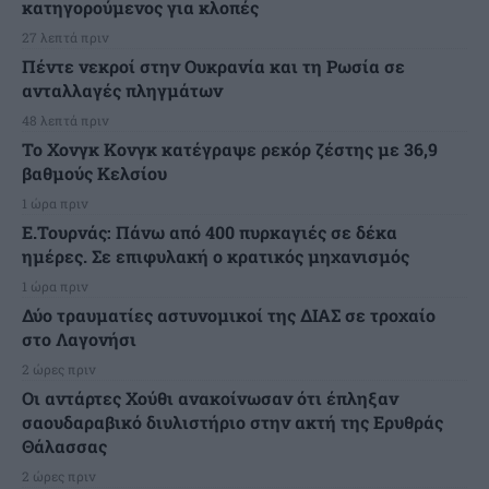
κατηγορούμενος για κλοπές
27 λεπτά πριν
Πέντε νεκροί στην Ουκρανία και τη Ρωσία σε
ανταλλαγές πληγμάτων
48 λεπτά πριν
Το Χονγκ Κονγκ κατέγραψε ρεκόρ ζέστης με 36,9
βαθμούς Κελσίου
1 ώρα πριν
Ε.Τουρνάς: Πάνω από 400 πυρκαγιές σε δέκα
ημέρες. Σε επιφυλακή ο κρατικός μηχανισμός
1 ώρα πριν
Δύο τραυματίες αστυνομικοί της ΔΙΑΣ σε τροχαίο
στο Λαγονήσι
2 ώρες πριν
Οι αντάρτες Χούθι ανακοίνωσαν ότι έπληξαν
σαουδαραβικό διυλιστήριο στην ακτή της Ερυθράς
Θάλασσας
2 ώρες πριν