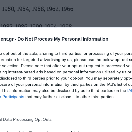
0, 1954, 1958, 1962, 1966
2, 1986, 1990, 1994, 1998
ent.gr -
Do Not Process My Personal Information
, 2006, 2010, 2014, 2018
to opt-out of the sale, sharing to third parties, or processing of your per
formation for targeted advertising by us, please use the below opt-out s
006, 2010, 2014, 2018, 2022
r selection. Please note that after your opt-out request is processed y
eing interest-based ads based on personal information utilized by us or
, 2010, 2014, 2018, 2022
disclosed to third parties prior to your opt-out. You may separately opt-
losure of your personal information by third parties on the IAB’s list of
. This information may also be disclosed by us to third parties on the
IA
– 2006, 2010, 2014, 2018, 2022
Participants
that may further disclose it to other third parties.
ακες Τζανλουίτζι Μπουφόν (Ιταλία) και
l Data Processing Opt Outs
ν βρεθεί στην αποστολή 5 Παγκοσμίων