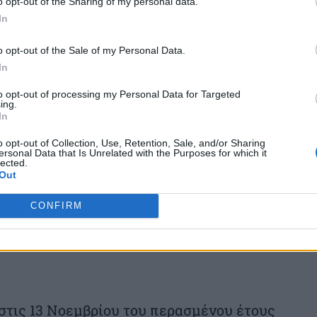
o opt-out of the Sharing of my personal data.
αγωνίστηκε καθόλου το 1998 και ο Οτσόα
In
o opt-out of the Sale of my Personal Data.
In
to opt-out of processing my Personal Data for Targeted
ing.
In
o opt-out of Collection, Use, Retention, Sale, and/or Sharing
α οποία έχει αγωνιστεί, ο Κριστιάνο
ersonal Data that Is Unrelated with the Purposes for which it
lected.
ά οκτώ γκολ. Σε ένα τουρνουά που θα
Out
ογάλος σταρ θα μπορούσε να αυξήσει αυτόν
CONFIRM
ο διεθνές του τουρνουά. Στόχος του είναι
σότερο τα 1.000 γκολ.
στις 13 Νοεμβρίου του περασμένου έτους