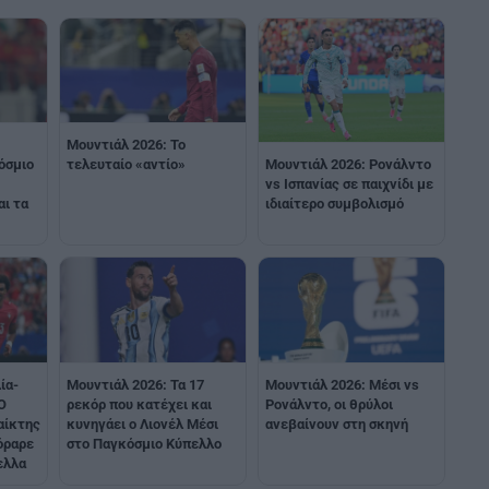
Μουντιάλ 2026: Το
Μουντιάλ 2026: Ρονάλντο
όσμιο
τελευταίο «αντίο»
vs Ισπανίας σε παιχνίδι με
ιδιαίτερο συμβολισμό
αι τα
ία-
Μουντιάλ 2026: Τα 17
Μουντιάλ 2026: Μέσι vs
Ο
ρεκόρ που κατέχει και
Ρονάλντο, οι θρύλοι
αίκτης
κυνηγάει ο Λιονέλ Μέσι
ανεβαίνουν στη σκηνή
όραρε
στο Παγκόσμιο Κύπελλο
ελλα