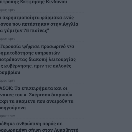
πιτροπής Εκτίμησης Κινδύνου
ώρες πριν
α αχρησιμοποίητα φάρμακα ενός
ρόνου που πετάχτηκαν στην Αγγλία
α γέμιζαν 75 πισίνες”
ώρες πριν
 Γερουσία ψήφισε προσωρινό ν/σ
ρηματοδότησης υπηρεσιών
ποτρέποντας διακοπή λειτουργίας
ης κυβέρνησης, πριν τις εκλογές
οεμβρίου
ώρες πριν
ΑΣΟΚ: Τα επιχειρήματα και οι
ίνακες του κ. Σκέρτσου διαρκούν
έχρι τα επόμενα που αναιρούν τα
ροηγούμενα
ώρες πριν
ρέθηκε ανθρώπινη σορός σε
ροχωρημένη σήψη στον Λυκαβηττό