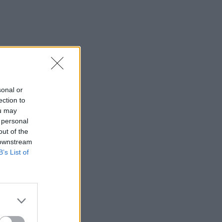
sonal or
ection to
ou may
 personal
out of the
 downstream
B’s List of