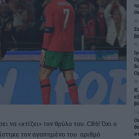
π
Θ
36
Σ
β
52
Ι
Ο
δ
Ο
56
Κ
ε
β
1 
Οι
ι να «χτίζει» τον θρύλο του. CR6! Όχι ο
θ
ίστηκε τον αγαπημένο του αριθμό
σ