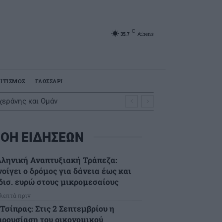
C
35.7
Athens
ΙΤΙΣΜΟΣ
ΓΛΩΣΣΑΡΙ
χεράνης και Ομάν
ΟΗ ΕΙΔΗΣΕΩΝ
λληνική Αναπτυξιακή Τράπεζα:
νοίγει ο δρόμος για δάνεια έως και
 δισ. ευρώ στους μικρομεσαίους
 λεπτά πριν
Τσίπρας: Στις 2 Σεπτεμβρίου η
αρουσίαση του οικονομικού