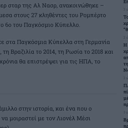
Ε
περ σταρ της Αλ Νασρ, ανακοινώθηκε –
2 
εσα στους 27 κληθέντες του Ρομπέρτο
Τ
χ
το 6ο του Παγκόσμιο Κύπελλο.
“θ
2 
χε στα Παγκόσμια Κύπελλα στη Γερμανία
Η
, τη Βραζιλία το 2014, τη Ρωσία το 2018 και
χ
α
 χρόνια θα επιστρέψει για τις ΗΠΑ, το
τ
Ν
2 
Π
π
μ
π
μιλλο στην ιστορία, και ένα που ο
3 
να μοιραστεί με τον Λιονέλ Μέσι
Β
π
ες).