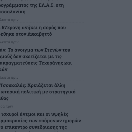
ρογράμματος της ΕΛ.Α.Σ. στη
εσσαλονίκη
 λεπτά πριν
ε 57χρονη ανήκει η σορός που
ρέθηκε στον Λυκαβηττό
 λεπτά πριν
ράν: Το άνοιγμα των Στενών του
ρμούζ δεν σχετίζεται με τις
ιαπραγματεύσεις Τεχεράνης και
μάν
 λεπτά πριν
.Τσουκαλάς: Xρειάζεται άλλη
ξωτερική πολιτική με στρατηγικό
άθος
ώρα πριν
 ισχυροί άνεμοι και οι υψηλές
ερμοκρασίες των επόμενων ημερών
το επίκεντρο συνεδρίασης της