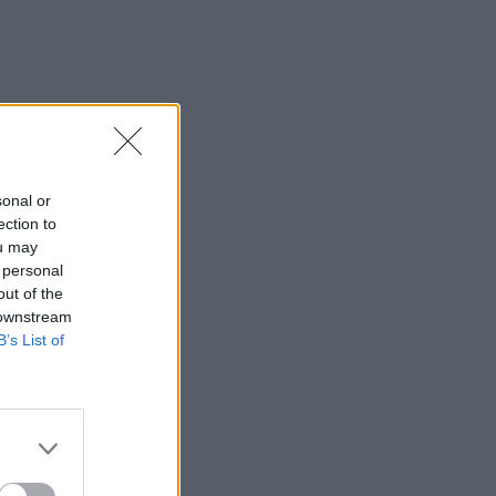
sonal or
ection to
ou may
 personal
out of the
 downstream
B’s List of