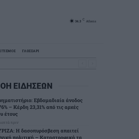
C
34.3
Athens
ΙΤΙΣΜΟΣ
ΓΛΩΣΣΑΡΙ
ΟΗ ΕΙΔΗΣΕΩΝ
ρηματιστήριο: Εβδομαδιαία άνοδος
76% – Κέρδη 23,31% από τις αρχές
ου έτους
 λεπτά πριν
ΥΡΙΖΑ: Η δασοπυρόσβεση απαιτεί
θνική πολιτική – Καταστροφικά τα