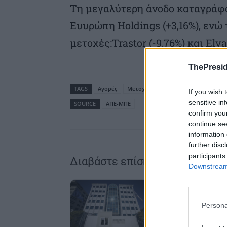
Τη μεγαλύτερη άνοδο καταγράφου
Ευυρώπη Holdings (+3,16%), ενώ
μετοχές:Trastor (-9,76%) και Elva
ThePresid
TAGS
Αγορές
Μετοχές
Χρηματιστήριο Αθηνών
If you wish 
sensitive in
SOURCE
ΑΠΕ-ΜΠΕ
confirm you
continue se
information 
further disc
participants
Διαβάστε επίσης
Downstream 
Persona