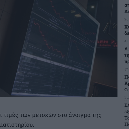
α
Δ
26
Κ
δ
41
Α
τ
π
57
Π
Κρ
C
1 
Ε
ε
ι τιμές των μετοχών στο άνοιγμα της
Τ
ματιστηρίου.
Π