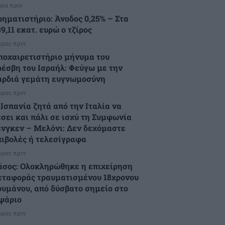
ώρα πριν
ρηματιστήριο: Άνοδος 0,25% – Στα
9,11 εκατ. ευρώ ο τζίρος
ώρες πριν
ποχαιρετιστήριο μήνυμα του
ρέσβη του Ισραήλ: Φεύγω με την
αρδιά γεμάτη ευγνωμοσύνη
ώρες πριν
 Ισπανία ζητά από την Ιταλία να
έσει και πάλι σε ισχύ τη Συμφωνία
ένγκεν – Μελόνι: Δεν δεχόμαστε
πιβολές ή τελεσίγραφα
ώρες πριν
άσος: Ολοκληρώθηκε η επιχείρηση
εταφοράς τραυματισμένου 18χρονου
ουμάνου, από δύσβατο σημείο στο
ψάριο
ώρες πριν