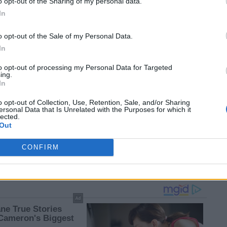
o opt-out of the Sharing of my personal data.
Χρηματιστήριο: Στις
In
Χρηματιστήριο: Στις
2.479,58 μονάδες ο
2.506,12 μονάδες ο
μών,
Γενικός Δείκτης με
o opt-out of the Sale of my Personal Data.
Γενικός Δείκτης Τιμών,
πτώση 0,86%
In
με πτώση 0,28%
to opt-out of processing my Personal Data for Targeted
ing.
In
o opt-out of Collection, Use, Retention, Sale, and/or Sharing
ersonal Data that Is Unrelated with the Purposes for which it
lected.
Χρηματιστήριο: Στις
Χρηματιστήριο: Στις
Out
2.277,50 μονάδες ο
2.189,84 μονάδες ο
Γενικός Δείκτης με
Γενικός Δείκτης με
CONFIRM
πτώση 0,78%
πτώση 0,49%