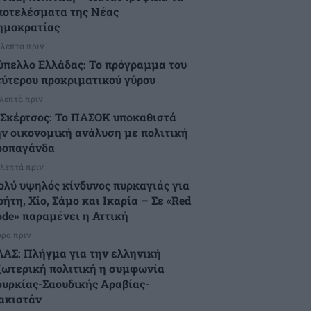
ποτελέσματα της Νέας
ημοκρατίας
 λεπτά πριν
ύπελλο Ελλάδας: Το πρόγραμμα του
εύτερου προκριματικού γύρου
 λεπτά πριν
.Σκέρτσος: Το ΠΑΣΟΚ υποκαθιστά
ην οικονομική ανάλυση με πολιτική
ροπαγάνδα
 λεπτά πριν
ολύ υψηλός κίνδυνος πυρκαγιάς για
ήτη, Χίο, Σάμο και Ικαρία – Σε «Red
ode» παραμένει η Αττική
ώρα πριν
ΛΑΣ: Πλήγμα για την ελληνική
ξωτερική πολιτική η συμφωνία
ουρκίας-Σαουδικής Αραβίας-
ακιστάν