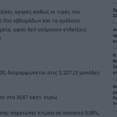
1 
Χ
αϊκές αγορές καθώς οι τιμές του
23
ά δύο εβδομάδων και τα ομόλογα
2 
ρεία, αφού δεν υπάρχουν ενδείξεις
Α
π
.
κ
2 
H
θ
Σ
:00, διαμορφώνεται στις 2.227,13 μονάδες
ε
2 
Θ
μ
ι στα 16,67 εκατ. ευρώ.
Ρ
Υ
2 
σης σημειώνει πτώση σε ποσοστό 0,98%,