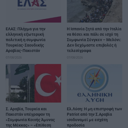
ΕΛΑΣ: Πλήγμα για την
H Ισπανία ζητά από την Ιταλία
ελληνική εξωτερική
να θέσει και πάλι σε ισχύ τη
πολιτική η συμφωνία
Συμφωνία Σένγκεν – Μελόνι:
Τουρκίας-Σαουδικής
Δεν δεχόμαστε επιβολές ή
Αραβίας-Πακιστάν
τελεσίγραφα
07/08/2026
07/08/2026
Σ. Αραβία, Τουρκία και
Ελ.Λύση: Η μη επιστροφή των
Πακιστάν υπέγραψαν τη
Patriot από την Σ.Αραβία
«Συμφωνία Κοινής Άμυνας
ισοδυναμεί με εσχάτη
της Μέκκας» – «Επίθεση
προδοσία