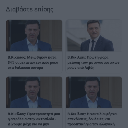
Διαβάστε επίσης
B.Κικίλιας: Μειώθηκαν κατά
Β.Κικίλιας: Πρώτη φορά
34% οι μεταναστευτικές ροές
μείωση των μεταναστευτικών
στα θαλάσσια σύνορα
ροών από Λιβύη
Β.Κικίλιας: Προτεραιότητά μου
Β.Κικίλιας: Η ναυτιλία φέρνει
η ασφάλεια στην ακτοπλοΐα -
επενδύσεις, δουλειές και
Δίνουμε μάχη για να μην
προοπτική για την ελληνική