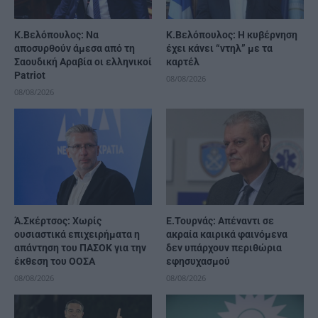
Κ.Βελόπουλος: Να
Κ.Βελόπουλος: Η κυβέρνηση
αποσυρθούν άμεσα από τη
έχει κάνει “ντηλ” με τα
Σαουδική Αραβία οι ελληνικοί
καρτέλ
Patriot
08/08/2026
08/08/2026
Ά.Σκέρτσος: Χωρίς
Ε.Τουρνάς: Απέναντι σε
ουσιαστικά επιχειρήματα η
ακραία καιρικά φαινόμενα
απάντηση του ΠΑΣΟΚ για την
δεν υπάρχουν περιθώρια
έκθεση του ΟΟΣΑ
εφησυχασμού
08/08/2026
08/08/2026