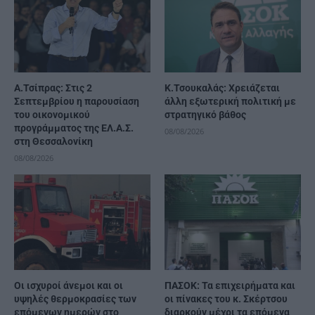
Α.Τσίπρας: Στις 2
Κ.Τσουκαλάς: Xρειάζεται
Σεπτεμβρίου η παρουσίαση
άλλη εξωτερική πολιτική με
του οικονομικού
στρατηγικό βάθος
προγράμματος της ΕΛ.Α.Σ.
08/08/2026
στη Θεσσαλονίκη
08/08/2026
Οι ισχυροί άνεμοι και οι
ΠΑΣΟΚ: Τα επιχειρήματα και
υψηλές θερμοκρασίες των
οι πίνακες του κ. Σκέρτσου
επόμενων ημερών στο
διαρκούν μέχρι τα επόμενα