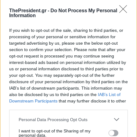
Στα έδρανα των επισήμων κάθισαν κατά σειρά
ThePresident.gr -
Do Not Process My Personal
Information
ο αρχιεπίσκοπος Ιερώνυμος, η πρώην Πρόεδρος
της Δημοκρατίας, Κατερίνα Σακελλαροπούλου,
If you wish to opt-out of the sale, sharing to third parties, or
οι πρώην πρόεδροι της Βουλής, Βαγγέλης
processing of your personal or sensitive information for
Μεϊμαράκης και Βύρων Πολύδωρας και ο
targeted advertising by us, please use the below opt-out
section to confirm your selection. Please note that after your
πρώην πρωθυπουργός, Λουκάς Παπαδήμος.
opt-out request is processed you may continue seeing
interest-based ads based on personal information utilized by
us or personal information disclosed to third parties prior to
your opt-out. You may separately opt-out of the further
TAGS
Νικήτας Κακλαμάνης
Νίκος Χριστοδουλίδης
disclosure of your personal information by third parties on the
IAB’s list of downstream participants. This information may
SOURCE
ΑΠΕ-ΜΠΕ
also be disclosed by us to third parties on the
IAB’s List of
Downstream Participants
that may further disclose it to other
third parties.
Personal Data Processing Opt Outs
Διαβάστε επίσης
I want to opt-out of the Sharing of my
personal data.