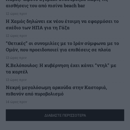
αισθήσεις του από πισίνα beach bar
12 ώρες πριν
Η Χαμάς δηλώνει εκ νέου έτοιμη να εφαρμόσει το
σχέδιο των ΗΠΑ για τη Γάζα
12 ώρες πριν
“Θετικές” οι συνομιλίες με το Ιράν σύμφωνα με το
Ομάν, που προειδοποιεί για επιθέσεις σε πλοία
13 ώρες πριν
Κ.Βελόπουλος: Η κυβέρνηση έχει κάνει “ντηλ” με
τα καρτέλ
13 ώρες πριν
Νεκρή μεγαλόσωμη αρκούδα στην Καστοριά,
πιθανόν από πυροβολισμό
14 ώρες πριν
ΔΙΑΒΑΣΤΕ ΠΕΡΙΣΣΟΤΕΡΑ