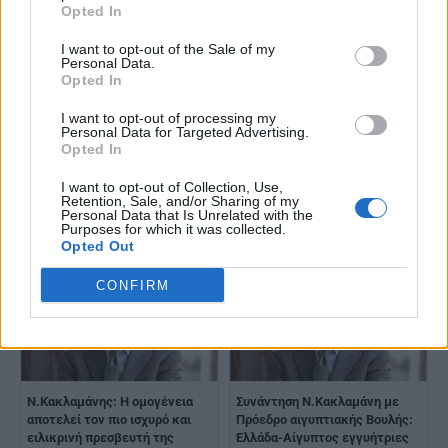
Opted In
I want to opt-out of the Sale of my
Personal Data.
Opted In
I want to opt-out of processing my
Ν.Χριστοδουλίδης: Χρέος μας ο
Personal Data for Targeted Advertising.
τερματισμός της κατοχής –
Κ.Μητσοτάκης σε
Opted In
Στόχος η διευρυμένη διάσκεψη
Ν.Χριστοδουλίδη: Η Ελλάδα
για το Κυπριακό
στέκεται στο πλευρό της
I want to opt-out of Collection, Use,
Retention, Sale, and/or Sharing of my
Κύπρου - Κοινή γραμμή για
Personal Data that Is Unrelated with the
επανέναρξη των συνομιλιών
Purposes for which it was collected.
στο Κυπριακό
Opted Out
CONFIRM
Ν.Κακλαμάνης: Η ομογένεια
Συνάντηση Ν.Κακλαμάνη με
αποτελεί τον πιο ισχυρό και
Πρόεδρο αιγυπτιακής Βουλής:
ειλικρινή πρεσβευτή της
Ελλάδα-Αίγυπτος εγγυήτριες