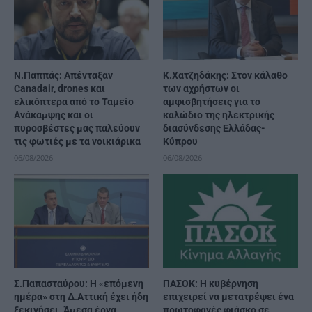
Ν.Παππάς: Απένταξαν
Κ.Χατζηδάκης: Στον κάλαθο
Canadair, drones και
των αχρήστων οι
ελικόπτερα από το Ταμείο
αμφισβητήσεις για το
Ανάκαμψης και οι
καλώδιο της ηλεκτρικής
πυροσβέστες μας παλεύουν
διασύνδεσης Ελλάδας-
τις φωτιές με τα νοικιάρικα
Κύπρου
06/08/2026
06/08/2026
Σ.Παπασταύρου: Η «επόμενη
ΠΑΣΟΚ: Η κυβέρνηση
ημέρα» στη Δ.Αττική έχει ήδη
επιχειρεί να μετατρέψει ένα
ξεκινήσει. Άμεσα έργα
πρωτοφανές φιάσκο σε