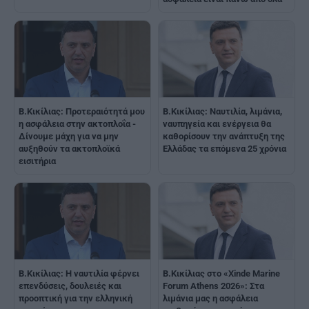
Β.Κικίλιας: Προτεραιότητά μου
Β.Κικίλιας: Ναυτιλία, λιμάνια,
η ασφάλεια στην ακτοπλοΐα -
ναυπηγεία και ενέργεια θα
Δίνουμε μάχη για να μην
καθορίσουν την ανάπτυξη της
αυξηθούν τα ακτοπλοϊκά
Ελλάδας τα επόμενα 25 χρόνια
εισιτήρια
Β.Κικίλιας: Η ναυτιλία φέρνει
Β.Κικίλιας στο «Xinde Marine
επενδύσεις, δουλειές και
Forum Athens 2026»: Στα
προοπτική για την ελληνική
λιμάνια μας η ασφάλεια