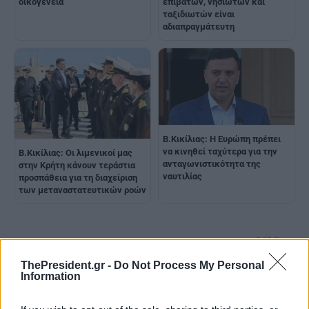
οικογένεια
επιβατών, νησιωτών και
ταξιδιωτών είναι
αδιαπραγμάτευτη
Β.Κικίλιας: Η Ευρώπη πρέπει
να κινηθεί ταχύτερα για την
Β.Κικίλιας: Οι λιμενικοί μας
ανταγωνιστικότητα της
στην Κρήτη κάνουν τεράστια
ναυτιλίας
προσπάθεια για τη διαχείριση
των μεταναστατευτικών ροών
ThePresident.gr -
Do Not Process My Personal
Information