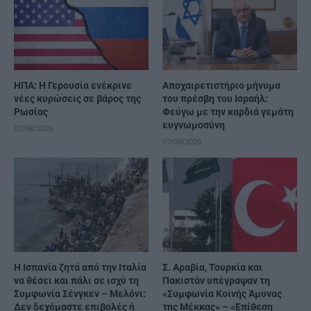
ΗΠΑ: Η Γερουσία ενέκρινε
Αποχαιρετιστήριο μήνυμα
νέες κυρώσεις σε βάρος της
του πρέσβη του Ισραήλ:
Ρωσίας
Φεύγω με την καρδιά γεμάτη
ευγνωμοσύνη
07/08/2026
07/08/2026
H Ισπανία ζητά από την Ιταλία
Σ. Αραβία, Τουρκία και
να θέσει και πάλι σε ισχύ τη
Πακιστάν υπέγραψαν τη
Συμφωνία Σένγκεν – Μελόνι:
«Συμφωνία Κοινής Άμυνας
Δεν δεχόμαστε επιβολές ή
της Μέκκας» – «Επίθεση