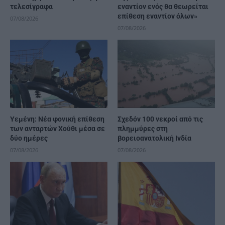
τελεσίγραφα
εναντίον ενός θα θεωρείται
επίθεση εναντίον όλων»
07/08/2026
07/08/2026
Υεμένη: Νέα φονική επίθεση
Σχεδόν 100 νεκροί από τις
των ανταρτών Χούθι μέσα σε
πλημμύρες στη
δύο ημέρες
βορειοανατολική Ινδία
07/08/2026
07/08/2026