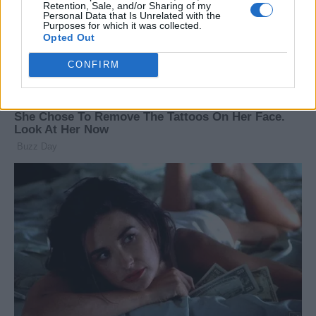
Retention, Sale, and/or Sharing of my
πρέσβεις Ισραήλ και Λιβάνου
με το Ισραήλ στις ΗΠΑ την
Personal Data that Is Unrelated with the
για τις πρώτες απευθείας
Τρίτη
Purposes for which it was collected.
συνομιλίες εδώ και δεκαετίες
Opted Out
CONFIRM