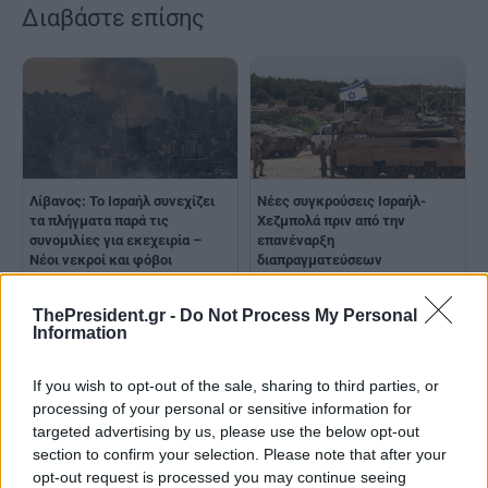
Διαβάστε επίσης
Λίβανος: Το Ισραήλ συνεχίζει
Νέες συγκρούσεις Ισραήλ-
τα πλήγματα παρά τις
Χεζμπολά πριν από την
συνομιλίες για εκεχειρία –
επανέναρξη
Νέοι νεκροί και φόβοι
διαπραγματεύσεων
κλιμάκωσης
ThePresident.gr -
Do Not Process My Personal
Information
If you wish to opt-out of the sale, sharing to third parties, or
processing of your personal or sensitive information for
targeted advertising by us, please use the below opt-out
section to confirm your selection. Please note that after your
Ισραήλ-Λίβανος: Τρίτος γύρος
opt-out request is processed you may continue seeing
συνομιλιών την επόμενη
Λίβανος-Ισραήλ: Ξεκίνησε στην