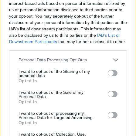
εβδομάδα στην Ουάσινγκτον
Ουάσιγκτον ο τρίτος γύρος
interest-based ads based on personal information utilized by
συνομιλιών με στόχο την
us or personal information disclosed to third parties prior to
εδραίωση της κατάπαυσης του
your opt-out. You may separately opt-out of the further
πυρός
disclosure of your personal information by third parties on the
IAB’s list of downstream participants. This information may
also be disclosed by us to third parties on the
IAB’s List of
Downstream Participants
that may further disclose it to other
third parties.
Personal Data Processing Opt Outs
Ο Τραμπ ανακοινώνει
Ο Λίβανος θα ζητήσει να
I want to opt-out of the Sharing of my
παράταση για «τρεις
παραταθεί η κατάπαυση του
personal data.
εβδομάδες» της κατάπαυσης
πυρός στις συνομιλίες με το
Opted In
του πυρός στον Λίβανο
Ισραήλ στις ΗΠΑ
I want to opt-out of the Sale of my
Personal Data.
Opted In
I want to opt-out of processing my
Personal Data for Targeted Advertising.
Opted In
I want to opt-out of Collection, Use,
Ο Ρούμπιο υποδέχθηκε τους
Λίβανος: θα γίνουν συνομιλίες