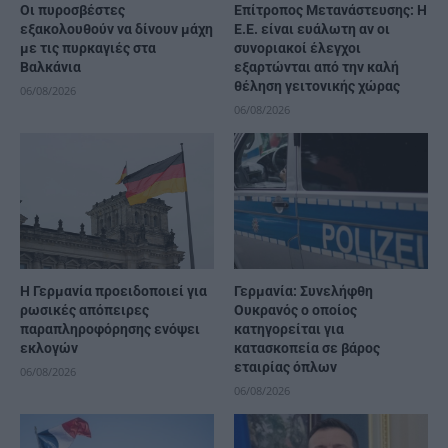
Οι πυροσβέστες
Επίτροπος Μετανάστευσης: Η
εξακολουθούν να δίνουν μάχη
Ε.Ε. είναι ευάλωτη αν οι
με τις πυρκαγιές στα
συνοριακοί έλεγχοι
Βαλκάνια
εξαρτώνται από την καλή
θέληση γειτονικής χώρας
06/08/2026
06/08/2026
Η Γερμανία προειδοποιεί για
Γερμανία: Συνελήφθη
ρωσικές απόπειρες
Ουκρανός ο οποίος
παραπληροφόρησης ενόψει
κατηγορείται για
εκλογών
κατασκοπεία σε βάρος
εταιρίας όπλων
06/08/2026
06/08/2026