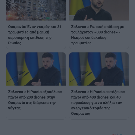
Ουκρανία: Ένας νεκρός και 31
Ζελένσκι: Ρωσική επίθεση με
τραυματίες από μαζική
τουλάχιστον «800 drones» -
αεροπορική επίθεση της
Νεκροί και δεκάδες
Ρωσίας
τραυματίες
Ζελένσκι: Η Ρωσία εξαπέλυσε
Ζελένσκι: Η Ρωσία εκτόξευσε
πάνω από 200 drones στην
πάνω από 400 drones και 40
Ουκρανία στη διάρκεια της
πυραύλους για να πλήξει τον
νύχτας
ενεργειακό τομέα της
Ουκρανίας