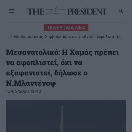
ΤΕΛΕΥΤΑΙΑ ΝΕΑ
Τ.Θεοδωρικάκος: Συμβάλλουμε στην εθνική ασφάλεια της
Χωρίς τις αισθήσεις της ανασύρθηκε 53χρονη από ακάλυπτο
πατρίδας μας με νέο αναπτυξιακό καθεστώς για την Άμυνα
πολυκατοικίας στο Γουδί
Μεσανατολικό: Η Χαμάς πρέπει
να αφοπλιστεί, όχι να
εξαφανιστεί, δήλωσε ο
Ν.Μλαντένοφ
13/05/2026 19:40