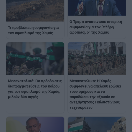
Ο Τραμπ ανακοίνωσε ιστορική
συμφωνία για τον “πλήρη
Τι προβλέπει η συμφωνία για
αφοπλισμό” της Χαμάς
τον αφοπλισμό της Χαμάς
Μεσανατολικό: Για πρόοδο στις
Μεσανατολικό: Η Χαμάς
διαπραγματεύσεις του Καΐρου
συμφωνεί να απελευθερώσει
για τον αφοπλισμό της Χαμάς,
τους ομήρους και να
μιλούν δύο πηγές
παραδώσει την εξουσία σε
ανεξάρτητους Παλαιστίνιους
τεχνοκράτες