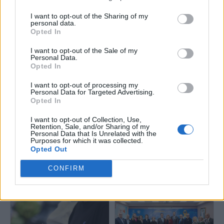
I want to opt-out of the Sharing of my
personal data.
Opted In
Διαβάστε επίσης
I want to opt-out of the Sale of my
Personal Data.
Opted In
I want to opt-out of processing my
Personal Data for Targeted Advertising.
Opted In
I want to opt-out of Collection, Use,
Retention, Sale, and/or Sharing of my
Personal Data that Is Unrelated with the
Ε.Αγαπηδάκη: Η πρόληψη στο
Purposes for which it was collected.
επίκεντρο της Δημόσιας
Opted Out
Υγείας - Η στρατηγική για το
HPV: Ο καρκίνος, η πρόληψη
πρόγραμμα «Προλαμβάνω»,
και ο εμβολιασμός -
CONFIRM
παιδική παχυσαρκία και
Ευρωπαϊκή Εβδομάδα
ανισότητες
Εμβολιασμού 19-25 Απριλίου