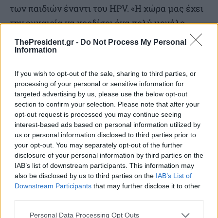
των παιδιών έναντι του HPV. «Η χώρα μας έχει
την ευκαιρία να κερδίσει ένα πολύ μεγάλο
στοίχημα. Εάν αυξήσουμε την εμβολιαστική
ThePresident.gr -
Do Not Process My Personal
Information
κάλυψη έναντι του HPV και συνδυάσουμε τον
εμβολιασμό με τις προληπτικές εξετάσεις του
If you wish to opt-out of the sale, sharing to third parties, or
προγράμματος “Προλαμβάνω”, μπορούμε μέσα
processing of your personal or sensitive information for
targeted advertising by us, please use the below opt-out
στα επόμενα χρόνια να μηδενίσουμε τα νέα
section to confirm your selection. Please note that after your
περιστατικά καρκίνου τραχήλου της μήτρας.
opt-out request is processed you may continue seeing
Εκεί φαίνεται πραγματικά πώς η πρόληψη και ο
interest-based ads based on personal information utilized by
us or personal information disclosed to third parties prior to
εμβολιασμός μπορούν να κάνουν τη διαφορά»,
your opt-out. You may separately opt-out of the further
σημείωσε.
disclosure of your personal information by third parties on the
IAB’s list of downstream participants. This information may
also be disclosed by us to third parties on the
IAB’s List of
Downstream Participants
that may further disclose it to other
third parties.
TAGS
Εμβολιασμός
Υγεία
SOURCE
ΑΠΕ-ΜΠΕ
Personal Data Processing Opt Outs