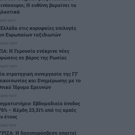
εινόσαυροι; Η ευθύνη βαραίνει τα
ηλαστικά
ώρες πριν
 Ελλάδα στις κορυφαίες επιλογές
ων Ευρωπαίων ταξιδιωτών
 ώρες πριν
ΠΑ: Η Γερουσία ενέκρινε νέες
υρώσεις σε βάρος της Ρωσίας
 ώρες πριν
έα στρατηγική συνεργασία της ΓΓ
πικοινωνίας και Ενημέρωσης με το
θνικό Ίδρυμα Ερευνών
 ώρες πριν
ρηματιστήριο: Εβδομαδιαία άνοδος
76% – Κέρδη 23,31% από τις αρχές
ου έτους
 ώρες πριν
ΥΡΙΖΑ: Η δασοπυρόσβεση απαιτεί