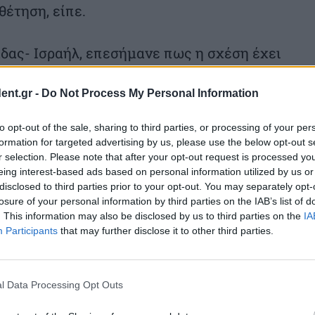
θέτηση, είπε.
δας- Ισραήλ, επεσήμανε πως η σχέση έχει
ια σχέση που ξεκίνησε χθες, αλλά πριν 20
ent.gr -
Do Not Process My Personal Information
ετικές ελληνικές κυβερνήσεις που ανήκαν
to opt-out of the sale, sharing to third parties, or processing of your per
formation for targeted advertising by us, please use the below opt-out s
r selection. Please note that after your opt-out request is processed y
έγκριση ενός μεγάλου μέρους του φάσματος
eing interest-based ads based on personal information utilized by us or
disclosed to third parties prior to your opt-out. You may separately opt-
, κάτι που αποτελεί εγγύηση ακριβώς για
losure of your personal information by third parties on the IAB’s list of
της», παρατήρησε.
. This information may also be disclosed by us to third parties on the
IA
Participants
that may further disclose it to other third parties.
ούλου – το οικονομικό μέτωπο ήταν το
λάδας και Ισραήλ, και εξακολουθεί να
l Data Processing Opt Outs
τωπο, το οποίο περιλαμβάνει τον τουρισμό,