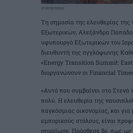
EUROKINISSI
Τη σημασία της ελευθερίας της
Εξωτερικών, Αλεξάνδρα Παπαδοπ
υφυπουργό Εξωτερικών του Ισραή
διευθυντή της αγγλόφωνης Καθη
«Energy Transition Summit: Eas
διοργανώνουν οι Financial Time
«Aυτό που συμβαίνει στο Στενό 
πολύ. Η ελευθερία της ναυσιπλο
παγκόσμιας οικονομίας, και για
εμπορικούς στόλους, είναι προφα
σημείωσε. Πρόσθεσε δε, πως ως