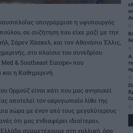
ε
α
Δ
 ναυσιπλοΐας υπογράμμισε η υφυπουργός
11
ούλου, σε συζήτηση που είχε μαζί με την
Κ
δ
λ, Σάρεν Χάσκελ, και τον Αθανάσιο Έλλις,
12
μερινής, στο πλαίσιο του συνεδρίου
Α
t Med & Southeast Europe» που
τ
π
s και η Καθημερινή.
12
Π
του Ορμούζ είναι κάτι που μας ανησυχεί
Κρ
C
ΐας αποτελεί τον ακρογωνιαίο λίθο της
12
 μια χώρα με έναν από τους μεγαλύτερους
νές ότι μας ενδιαφέρει ιδιαίτερα»,
 Ελλάδα συμμετέχουμε στη γαλλική, όσο