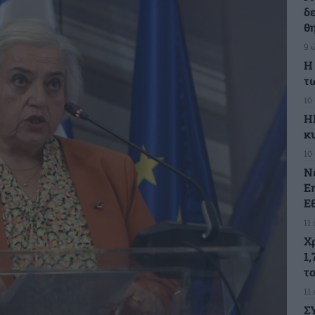
δ
θ
9 
Η
τ
10
Η
κ
10
Ν
Ε
Ε
11
Χ
1,
τ
11
Σ