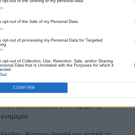
o opt-out of the Sharing of my personal data.
κλπ.. Από την άλλη, ανήκουμε στην ίδια
In
ις που αντιμετωπίζει ολόκληρη η περιοχή,
o opt-out of the Sale of my Personal Data.
τήσεις, όπως η κλιματική αλλαγή, η
In
 που μας επηρεάζουν όλους, και κανένας
to opt-out of processing my Personal Data for Targeted
ing.
μετωπίσει μόνος του.
In
o opt-out of Collection, Use, Retention, Sale, and/or Sharing
εργασία. Και αυτή η σχέση μπορεί να
ersonal Data that Is Unrelated with the Purposes for which it
lected.
 για ολόκληρη την περιοχή, η οποία δεν
Out
 πλανήτη», υπογράμμισε και τόνισε πως οι
CONFIRM
 παράδειγμα στενής συνεργασίας χωρών
χους και επιδιώξεις όσον αφορά τη
 ευημερία.
λλάδας- Κύπρου- Ισραήλ και γενικά τα