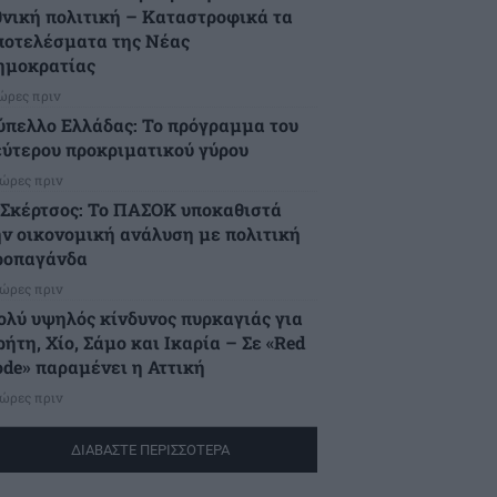
θνική πολιτική – Καταστροφικά τα
ποτελέσματα της Νέας
ημοκρατίας
 ώρες πριν
ύπελλο Ελλάδας: Το πρόγραμμα του
εύτερου προκριματικού γύρου
 ώρες πριν
.Σκέρτσος: Το ΠΑΣΟΚ υποκαθιστά
ην οικονομική ανάλυση με πολιτική
ροπαγάνδα
 ώρες πριν
ολύ υψηλός κίνδυνος πυρκαγιάς για
ήτη, Χίο, Σάμο και Ικαρία – Σε «Red
ode» παραμένει η Αττική
 ώρες πριν
ΔΙΑΒΑΣΤΕ ΠΕΡΙΣΣΟΤΕΡΑ