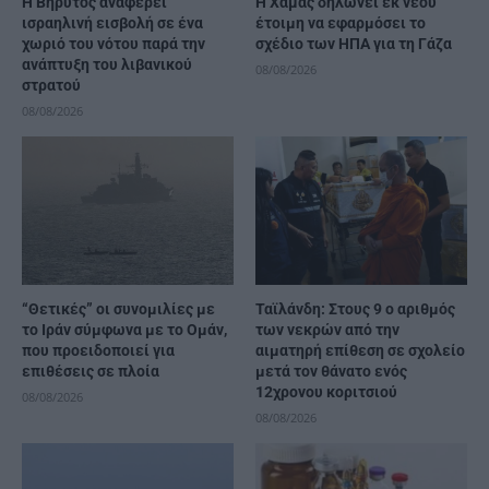
Η Βηρυτός αναφέρει
Η Χαμάς δηλώνει εκ νέου
ισραηλινή εισβολή σε ένα
έτοιμη να εφαρμόσει το
χωριό του νότου παρά την
σχέδιο των ΗΠΑ για τη Γάζα
ανάπτυξη του λιβανικού
08/08/2026
στρατού
08/08/2026
“Θετικές” οι συνομιλίες με
Ταϊλάνδη: Στους 9 ο αριθμός
το Ιράν σύμφωνα με το Ομάν,
των νεκρών από την
που προειδοποιεί για
αιματηρή επίθεση σε σχολείο
επιθέσεις σε πλοία
μετά τον θάνατο ενός
12χρονου κοριτσιού
08/08/2026
08/08/2026