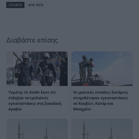
SOURCE
ΑΠΕ-ΜΠΕ
Διαβάστε επίσης
Υεμένη: Οι Χούθι λένε ότι
Οι ιρανικές ένοπλες δυνάμεις
έπληξαν πετρελαϊκές
στοχοθέτησαν εγκαταστάσεις
εγκαταστάσεις στη Σαουδική
σε Κουβέιτ, Κατάρ και
Αραβία
Μπαχρέιν