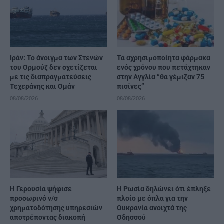
Ιράν: Το άνοιγμα των Στενών
Τα αχρησιμοποίητα φάρμακα
του Ορμούζ δεν σχετίζεται
ενός χρόνου που πετάχτηκαν
με τις διαπραγματεύσεις
στην Αγγλία “θα γέμιζαν 75
Τεχεράνης και Ομάν
πισίνες”
08/08/2026
08/08/2026
Η Γερουσία ψήφισε
Η Ρωσία δηλώνει ότι έπληξε
προσωρινό ν/σ
πλοίο με όπλα για την
χρηματοδότησης υπηρεσιών
Ουκρανία ανοιχτά της
αποτρέποντας διακοπή
Οδησσού