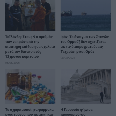
Ταϊλάνδη: Στους 9 ο αριθμός
Ιράν: Το άνοιγμα των Στενών
των νεκρών από την
του Ορμούζ δεν σχετίζεται
αιματηρή επίθεση σε σχολείο
με τις διαπραγματεύσεις
μετά τον θάνατο ενός
Τεχεράνης και Ομάν
12χρονου κοριτσιού
08/08/2026
08/08/2026
Τα αχρησιμοποίητα φάρμακα
Η Γερουσία ψήφισε
ενός χρόνου που πετάχτηκαν
προσωρινό ν/σ