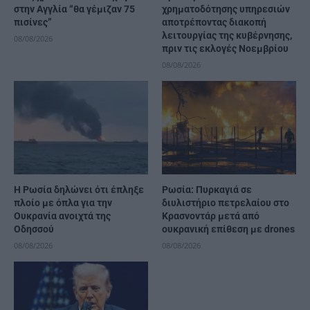
στην Αγγλία “θα γέμιζαν 75
χρηματοδότησης υπηρεσιών
πισίνες”
αποτρέποντας διακοπή
λειτουργίας της κυβέρνησης,
08/08/2026
πριν τις εκλογές Νοεμβρίου
08/08/2026
Η Ρωσία δηλώνει ότι έπληξε
Ρωσία: Πυρκαγιά σε
πλοίο με όπλα για την
διυλιστήριο πετρελαίου στο
Ουκρανία ανοιχτά της
Κρασνοντάρ μετά από
Οδησσού
ουκρανική επίθεση με drones
08/08/2026
08/08/2026