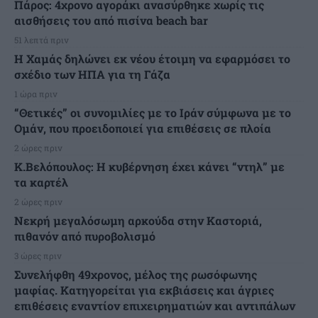
Πάρος: 4χρονο αγοράκι ανασύρθηκε χωρίς τις
αισθήσεις του από πισίνα beach bar
51 λεπτά πριν
Η Χαμάς δηλώνει εκ νέου έτοιμη να εφαρμόσει το
σχέδιο των ΗΠΑ για τη Γάζα
1 ώρα πριν
“Θετικές” οι συνομιλίες με το Ιράν σύμφωνα με το
Ομάν, που προειδοποιεί για επιθέσεις σε πλοία
2 ώρες πριν
Κ.Βελόπουλος: Η κυβέρνηση έχει κάνει “ντηλ” με
τα καρτέλ
2 ώρες πριν
Νεκρή μεγαλόσωμη αρκούδα στην Καστοριά,
πιθανόν από πυροβολισμό
3 ώρες πριν
Συνελήφθη 49χρονος, μέλος της ρωσόφωνης
μαφίας. Κατηγορείται για εκβιάσεις και άγριες
επιθέσεις εναντίον επιχειρηματιών και αντιπάλων