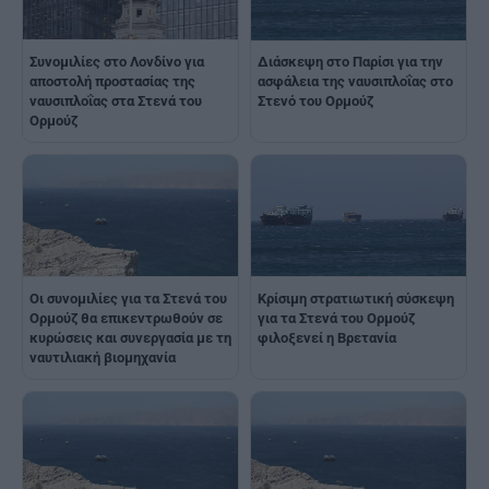
Συνομιλίες στο Λονδίνο για
Διάσκεψη στο Παρίσι για την
αποστολή προστασίας της
ασφάλεια της ναυσιπλοΐας στο
ναυσιπλοΐας στα Στενά του
Στενό του Ορμούζ
Ορμούζ
Οι συνομιλίες για τα Στενά του
Κρίσιμη στρατιωτική σύσκεψη
Ορμούζ θα επικεντρωθούν σε
για τα Στενά του Ορμούζ
κυρώσεις και συνεργασία με τη
φιλοξενεί η Βρετανία
ναυτιλιακή βιομηχανία