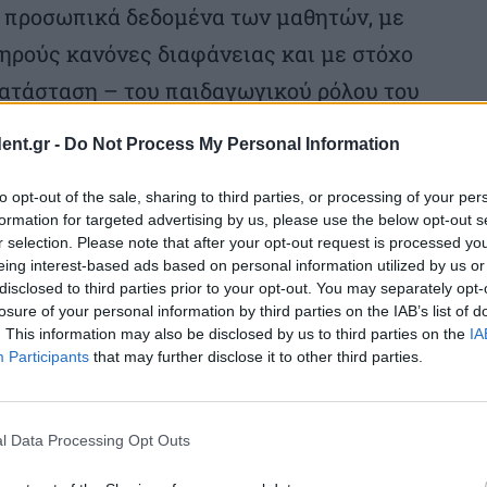
α προσωπικά δεδομένα των μαθητών, με
ηρούς κανόνες διαφάνειας και με στόχο
κατάσταση – του παιδαγωγικού ρόλου του
ent.gr -
Do Not Process My Personal Information
ήλωσε σχετικά:
to opt-out of the sale, sharing to third parties, or processing of your per
formation for targeted advertising by us, please use the below opt-out s
r selection. Please note that after your opt-out request is processed y
μου για την Υπουργική Απόφαση που
eing interest-based ads based on personal information utilized by us or
disclosed to third parties prior to your opt-out. You may separately opt-
ουργείο Ψηφιακής Διακυβέρνησης, σχετικά
losure of your personal information by third parties on the IAB’s list of
της Τεχνητής Νοημοσύνης στα σχολεία. Η
. This information may also be disclosed by us to third parties on the
IA
Participants
that may further disclose it to other third parties.
γες ευρωπαϊκές χώρες που διαθέτουν ήδη
ιο, πλήρως εναρμονισμένο με τον
ροστασία προσωπικών δεδομένων και το
l Data Processing Opt Outs
νητή Νοημοσύνη, με στόχο την προστασία