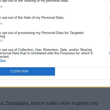
o opt-out of the Sharing of my personal data.
κής διαδικασίας. Θέλουμε τη χρήση της
In
ίδευση, αλλά με κανόνες, υπευθυνότητα
o opt-out of the Sale of my Personal Data.
 εκπαιδευτικών.»
In
to opt-out of processing my Personal Data for Targeted
ing.
των Υπουργών αποτέλεσε η συζήτηση με
In
Ευρωπαϊκός Χώρος Εκπαίδευσης: χτίζοντας
o opt-out of Collection, Use, Retention, Sale, and/or Sharing
ersonal Data that Is Unrelated with the Purposes for which it
αρουσιάστηκε η προετοιμασία των
lected.
Out
 τρόπος με τον οποίο οι μαθητές και οι
για τις αλλαγές ώστε να καταστούν πιο
CONFIRM
ας εποχής που ορίζεται από αλλεπάλληλες
ία Ζαχαράκη, έχουν τεθεί στον πυρήνα του