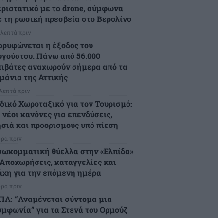
εριστατικό με το drone, σύμφωνα
ε τη ρωσική πρεσβεία στο Βερολίνο
 λεπτά πριν
ορυφώνεται η έξοδος του
υγούστου. Πάνω από 56.000
πιβάτες αναχωρούν σήμερα από τα
ιμάνια της Αττικής
 λεπτά πριν
ιδικό Χωροταξικό για τον Τουρισμό:
 νέοι κανόνες για επενδύσεις,
ησιά και προορισμούς υπό πίεση
ώρα πριν
σωκομματική θύελλα στην «Ελπίδα»
 Αποχωρήσεις, καταγγελίες και
άχη για την επόμενη ημέρα
ώρα πριν
ΠΑ: “Αναμένεται σύντομα μια
υμφωνία” για τα Στενά του Ορμούζ