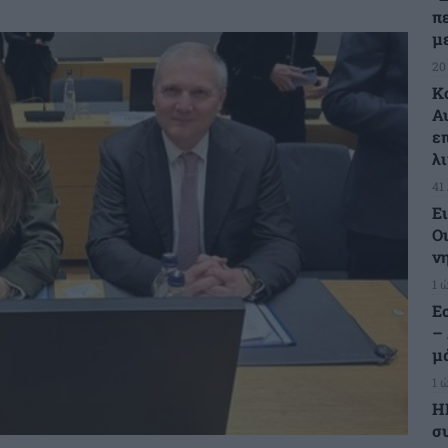
π
μ
20
Κ
Α
ε
λ
41
Ε
Οι
ν
1 
Ε
–
μ
1 
Η
σ