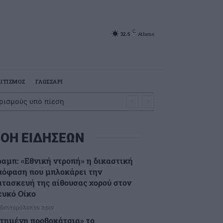
C
32.5
Athens
ΙΤΙΣΜΟΣ
ΓΛΩΣΣΑΡΙ
ορισμούς υπό πίεση
ΟΗ ΕΙΔΗΣΕΩΝ
ραμπ: «Εθνική ντροπή» η δικαστική
πόφαση που μπλοκάρει την
ατασκευή της αίθουσας χορού στον
ευκό Οίκο
 δευτερόλεπτα πριν
Στημένη προβοκάτσια» το