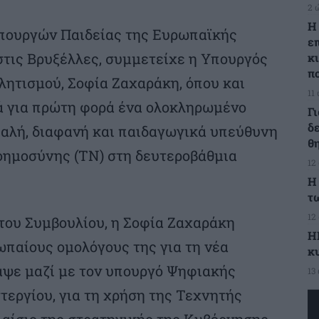
2 
Η
Υπουργών Παιδείας της Ευρωπαϊκής
ε
στις Βρυξέλλες, συμμετείχε η Υπουργός
κ
π
λητισμού, Σοφία Ζαχαράκη, όπου και
11
ά για πρώτη φορά ένα ολοκληρωμένο
Γ
δ
φαλή, διαφανή και παιδαγωγικά υπεύθυνη
θ
ημοσύνης (ΤΝ) στη δευτεροβάθμια
12
Η
τ
12
του Συμβουλίου, η Σοφία Ζαχαράκη
Η
παίους ομολόγους της για τη νέα
κ
ψε μαζί με τον υπουργό Ψηφιακής
13
εργίου, για τη χρήση της Τεχνητής