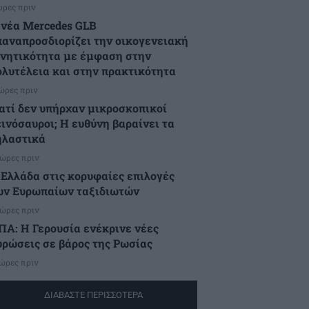
ώρες πριν
 νέα Mercedes GLB
παναπροσδιορίζει την οικογενειακή
ινητικότητα με έμφαση στην
ολυτέλεια και στην πρακτικότητα
 ώρες πριν
ιατί δεν υπήρχαν μικροσκοπικοί
εινόσαυροι; Η ευθύνη βαραίνει τα
ηλαστικά
 ώρες πριν
 Ελλάδα στις κορυφαίες επιλογές
ων Ευρωπαίων ταξιδιωτών
 ώρες πριν
ΠΑ: Η Γερουσία ενέκρινε νέες
υρώσεις σε βάρος της Ρωσίας
 ώρες πριν
ΔΙΑΒΑΣΤΕ ΠΕΡΙΣΣΟΤΕΡΑ