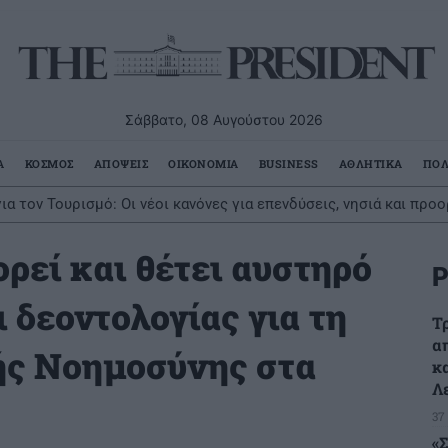
Σάββατο, 08 Αυγούστου 2026
Α
ΚΟΣΜΟΣ
ΑΠΟΨΕΙΣ
ΟΙΚΟΝΟΜΙΑ
BUSINESS
ΑΘΛΗΤΙΚΑ
ΠΟΛ
ια τον Τουρισμό: Οι νέοι κανόνες για επενδύσεις, νησιά και προ
ρεί και θέτει αυστηρό
Ρ
ι δεοντολογίας για τη
Τ
α
ής Νοημοσύνης στα
κ
Λ
37
«