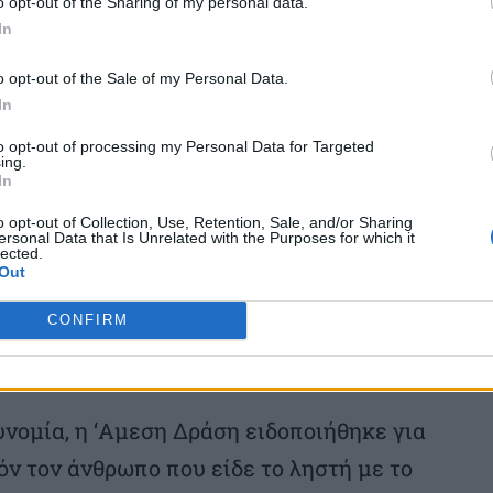
o opt-out of the Sharing of my personal data.
αλλήλους. Έξω από το κατάστημα ανέμενε
In
ε μακρύκανο όπλο και ο τέταρτος στο
.
o opt-out of the Sale of my Personal Data.
In
ερις υπαλλήλους και δύο πελάτες,
to opt-out of processing my Personal Data for Targeted
ing.
In
το θησαυροφυλάκιο και περίμεναν σχεδόν
α πάρουν τα χρήματα.
o opt-out of Collection, Use, Retention, Sale, and/or Sharing
ersonal Data that Is Unrelated with the Purposes for which it
lected.
Out
 ακόμα πελάτης τον οποίο ακινητοποίησαν
CONFIRM
 πλησίασε άλλος ένας, αλλά είδε τον
νομία, η ‘Αμεση Δράση ειδοποιήθηκε για
όν τον άνθρωπο που είδε το ληστή με το