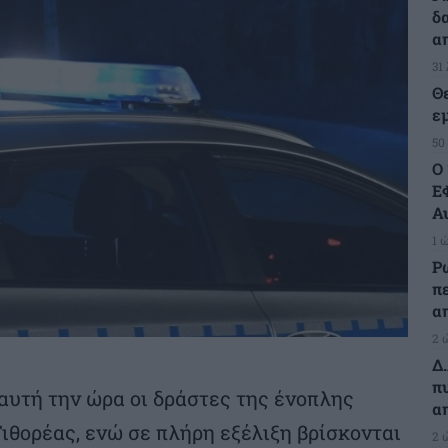
δ
α
31
Θ
ε
50
Ο
Ε
Α
1 
Ρ
π
α
2 
Δ
πυ
αυτή την ώρα οι δράστες της ένοπλης
α
ιθορέας, ενώ σε πλήρη εξέλιξη βρίσκονται
2 