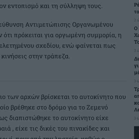
Ρ
τον εντοπισμό και τη σύλληψη τους.
τ
2 
Διεύθυνση Αντιμετώπισης Οργανωμένου
Ο
 ότι πρόκειται για οργωμένη συμμορία, η
Χ
Τ
μελετημένου σχεδίου, ενώ φαίνεται πως
3 
 κινήσεις στην τράπεζα.
Δ
γι
μ
3 
Τ
α
ιο των αρχών βρίσκεται το αυτοκίνητο που
κ
οίο βρέθηκε στο δρόμο για το Ζεμενό
Λ
πως διαπιστώθηκε το αυτοκίνητο είχε
3 
ιά , είχε τις δικές του πινακίδες και
ρωί, πριν από την ληστεία, καθώς ο