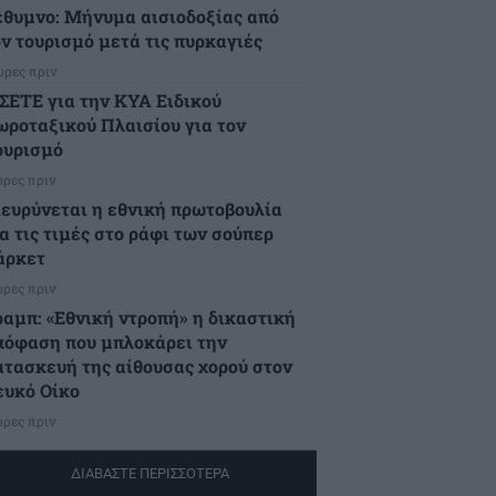
έθυμνο: Μήνυμα αισιοδοξίας από
ον τουρισμό μετά τις πυρκαγιές
ώρες πριν
 ΣΕΤΕ για την ΚΥΑ Ειδικού
ωροταξικού Πλαισίου για τον
ουρισμό
ώρες πριν
ιευρύνεται η εθνική πρωτοβουλία
α τις τιμές στο ράφι των σούπερ
άρκετ
ώρες πριν
ραμπ: «Εθνική ντροπή» η δικαστική
πόφαση που μπλοκάρει την
ατασκευή της αίθουσας χορού στον
ευκό Οίκο
ώρες πριν
ΔΙΑΒΑΣΤΕ ΠΕΡΙΣΣΟΤΕΡΑ