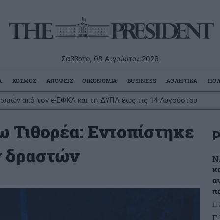
Σάββατο, 08 Αυγούστου 2026
Α
ΚΟΣΜΟΣ
ΑΠΟΨΕΙΣ
ΟΙΚΟΝΟΜΙΑ
BUSINESS
ΑΘΛΗΤΙΚΑ
ΠΟΛ
ρωμών από τον e-ΕΦΚΑ και τη ΔΥΠΑ έως τις 14 Αυγούστου
ω Τιθορέα: Εντοπίστηκε
Ρ
ν δραστών
Ν
κ
α
π
11
Γ