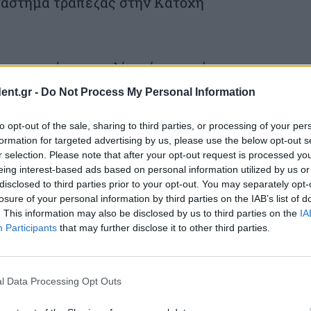
ατάστημα τράπεζας στην Κατοχή
άστες «χτύπησαν» λίγη ώρα μετά τον
ν από χρηματαποστολή και άρπαξαν
ent.gr -
Do Not Process My Personal Information
ία και στην άλλη περίπτωση.
to opt-out of the sale, sharing to third parties, or processing of your per
formation for targeted advertising by us, please use the below opt-out s
ποίοι ήταν 4, σύμφωνα με μαρτυρίες, ήταν
r selection. Please note that after your opt-out request is processed y
eing interest-based ads based on personal information utilized by us or
ύκες, καπέλα, ψεύτικα γένια και μάσκες
disclosed to third parties prior to your opt-out. You may separately opt-
losure of your personal information by third parties on the IAB’s list of
ό. Ειδικότερα, τουλάχιστον οι δύο είχαν
. This information may also be disclosed by us to third parties on the
IA
ούζι, ενώ έφεραν και χειροβομβίδες.
Participants
that may further disclose it to other third parties.
ς και ο άλλος με κοντό αυτόματο πιθανόν
l Data Processing Opt Outs
ατάστημα της τράπεζας και