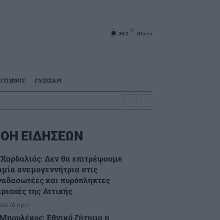
C
35.2
Athens
ΙΤΙΣΜΟΣ
ΓΛΩΣΣΑΡΙ
ΟΗ ΕΙΔΗΣΕΩΝ
.Χαρδαλιάς: Δεν θα επιτρέψουμε
αμία ανεμογεννήτρια στις
ναδασωτέες και πυρόπληκτες
εριοχές της Αττικής
 λεπτά πριν
.Μπουλέκος: Εθνικό ζήτημα η