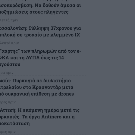
ασοπυρόσβεση. Να δοθούν άμεσα οι
ποζημιώσεις στους πληγέντες
 λεπτά πριν
εσσαλονίκη: Σύλληψη 37χρονου για
μπλοκή σε τροχαίο με κλεμμένο ΙΧ
 λεπτά πριν
 “χάρτης” των πληρωμών από τον e-
ΦΚΑ και τη ΔΥΠΑ έως τις 14
υγούστου
ώρα πριν
ωσία: Πυρκαγιά σε διυλιστήριο
ετρελαίου στο Κρασνοντάρ μετά
πό ουκρανική επίθεση με drones
ώρες πριν
.Αττική: Η επόμενη ημέρα μετά τις
ρκαγιές. Τα έργα Antinero και η
ποκατάσταση
ώρες πριν