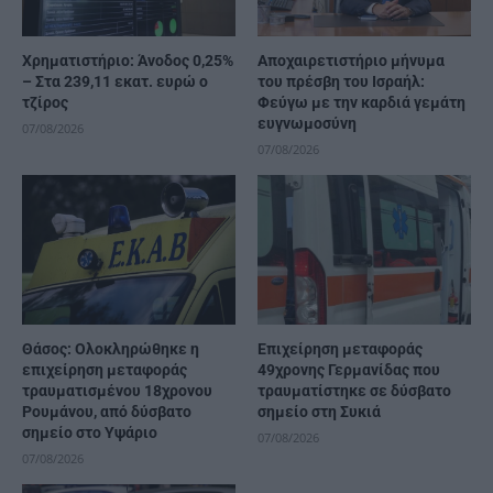
Χρηματιστήριο: Άνοδος 0,25%
Αποχαιρετιστήριο μήνυμα
– Στα 239,11 εκατ. ευρώ ο
του πρέσβη του Ισραήλ:
τζίρος
Φεύγω με την καρδιά γεμάτη
ευγνωμοσύνη
07/08/2026
07/08/2026
Θάσος: Ολοκληρώθηκε η
Επιχείρηση μεταφοράς
επιχείρηση μεταφοράς
49χρονης Γερμανίδας που
τραυματισμένου 18χρονου
τραυματίστηκε σε δύσβατο
Ρουμάνου, από δύσβατο
σημείο στη Συκιά
σημείο στο Υψάριο
07/08/2026
07/08/2026