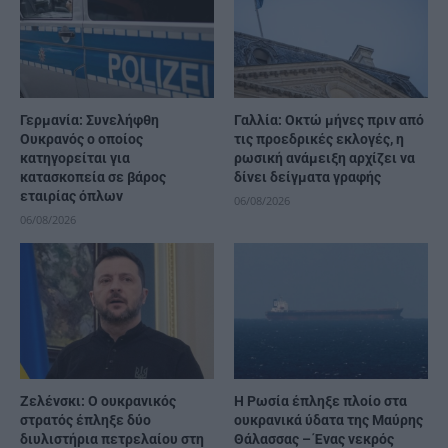
Γερμανία: Συνελήφθη
Γαλλία: Οκτώ μήνες πριν από
Ουκρανός ο οποίος
τις προεδρικές εκλογές, η
κατηγορείται για
ρωσική ανάμειξη αρχίζει να
κατασκοπεία σε βάρος
δίνει δείγματα γραφής
εταιρίας όπλων
06/08/2026
06/08/2026
Ζελένσκι: Ο ουκρανικός
Η Ρωσία έπληξε πλοίο στα
στρατός έπληξε δύο
ουκρανικά ύδατα της Μαύρης
διυλιστήρια πετρελαίου στη
Θάλασσας – Ένας νεκρός