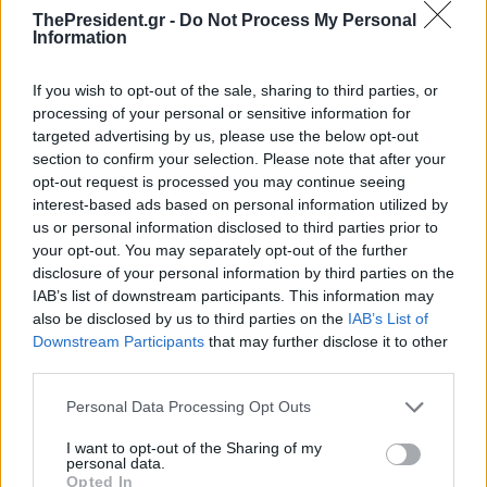
ThePresident.gr -
Do Not Process My Personal
Information
If you wish to opt-out of the sale, sharing to third parties, or
processing of your personal or sensitive information for
targeted advertising by us, please use the below opt-out
section to confirm your selection. Please note that after your
opt-out request is processed you may continue seeing
ΕΕ: Η μετανάστευση είναι μια
Καθοριστικός ο ρόλος της
interest-based ads based on personal information utilized by
ευρωπαϊκή πρόκληση που
Ελλάδας στη διαμόρφωση
απαιτεί ευρωπαϊκή απάντηση
ευρωπαϊκής πολιτικής για τη
us or personal information disclosed to third parties prior to
Συρία - Γράφει ο Δρ.
your opt-out. You may separately opt-out of the further
Κωνσταντίνος Μπαλωμένος
disclosure of your personal information by third parties on the
IAB’s list of downstream participants. This information may
also be disclosed by us to third parties on the
IAB’s List of
Downstream Participants
that may further disclose it to other
third parties.
Personal Data Processing Opt Outs
Η Συρία απέκτησε
I want to opt-out of the Sharing of my
Συνταγματική Επιτροπή, όμως
Ξεκίνησε στη Σύνοδο Κορυφής
personal data.
η ειρήνη είναι ακόμη μακριά
Opted In
η συζήτηση για την πολιτική