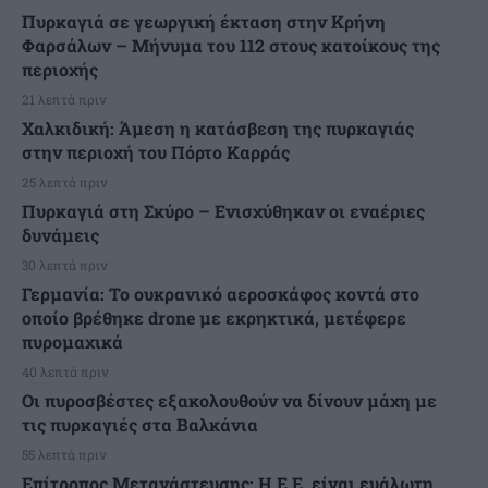
Πυρκαγιά σε γεωργική έκταση στην Κρήνη
Φαρσάλων – Μήνυμα του 112 στους κατοίκους της
περιοχής
21 λεπτά πριν
Χαλκιδική: Άμεση η κατάσβεση της πυρκαγιάς
στην περιοχή του Πόρτο Καρράς
25 λεπτά πριν
Πυρκαγιά στη Σκύρο – Ενισχύθηκαν οι εναέριες
δυνάμεις
30 λεπτά πριν
Γερμανία: Το ουκρανικό αεροσκάφος κοντά στο
οποίο βρέθηκε drone με εκρηκτικά, μετέφερε
πυρομαχικά
40 λεπτά πριν
Οι πυροσβέστες εξακολουθούν να δίνουν μάχη με
τις πυρκαγιές στα Βαλκάνια
55 λεπτά πριν
Επίτροπος Μετανάστευσης: Η Ε.Ε. είναι ευάλωτη