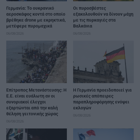
Γερμανία: Το ουκρανικό
Οι πυροσβέστες
αεροσκάφος κοντά στο οποίο
εξακολουθούν να δίνουν μάχη
βρέθηκε drone με εκρηκτικά,
με τις πυρκαγιές στα
μετέφερε πυρομαχικά
Βαλκάνια
06/08/2026
06/08/2026
Επίτροπος Μετανάστευσης: Η
Η Γερμανία προειδοποιεί για
Ε.Ε. είναι ευάλωτη αν οι
ρωσικές απόπειρες
συνοριακοί έλεγχοι
παραπληροφόρησης ενόψει
εξαρτώνται από την καλή
εκλογών
θέληση γειτονικής χώρας
06/08/2026
06/08/2026