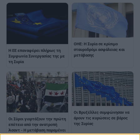
ΟΗΕ: Η Συρία σε κρίσιμο
σταυροδρόμι ασφάλειας και
H EE επαναφέρει πλήρως τη
μετάβασης
Συμφωνία Συνεργασίας της με
τη Συρία
Οι Βρυξέλλες συμφώνησαν να
άρουν τις κυρώσεις σε βάρος
Οι Σύροι γιορτάζουν την πρώτη
της Συρίας
επέτειο από την ανατροπή
Άσαντ - H μετάβαση παραμένει
εύθραυστη, προειδοποιεί ο ΟΗΕ