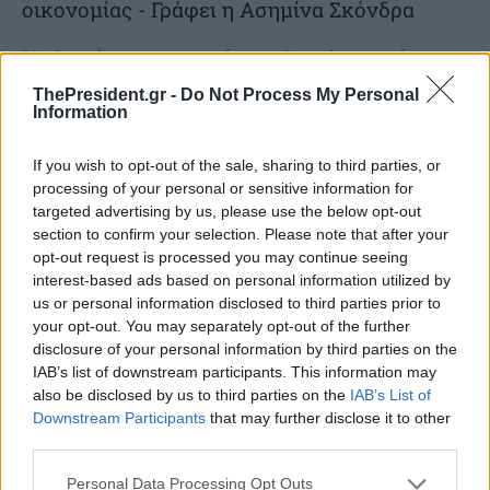
οικονομίας - Γράφει η Ασημίνα Σκόνδρα
Η εθνική μας οικονομία πανθομολογουμένως
έχει σημειώσει αξιοσημείωτη πρόοδο. H
ThePresident.gr -
Do Not Process My Personal
Information
ανάκαμψη της είναι σταθερά ανοδική και οι
επιδόσεις των παραγωγικών τομέων
If you wish to opt-out of the sale, sharing to third parties, or
δημιουργούν τη βεβαιότητα...
processing of your personal or sensitive information for
targeted advertising by us, please use the below opt-out
section to confirm your selection. Please note that after your
opt-out request is processed you may continue seeing
TAGS
Ασημίνα Σκόνδρα
Νέα Δημοκρατία
interest-based ads based on personal information utilized by
us or personal information disclosed to third parties prior to
your opt-out. You may separately opt-out of the further
disclosure of your personal information by third parties on the
IAB’s list of downstream participants. This information may
Διαβάστε επίσης
also be disclosed by us to third parties on the
IAB’s List of
Downstream Participants
that may further disclose it to other
third parties.
Personal Data Processing Opt Outs