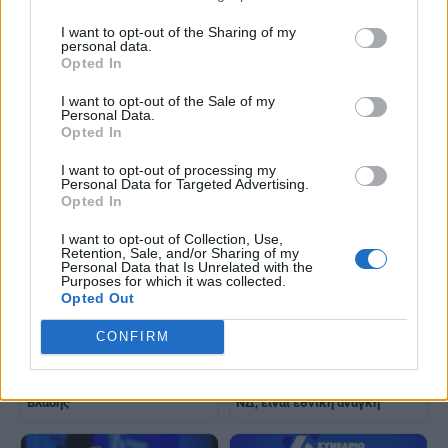
I want to opt-out of the Sharing of my
personal data.
Opted In
Κ.Χατζηδάκης: Εμείς με νέες
ιδέες για το 2030, οι άλλοι με
Ένα Σύνταγμα για τις επόμενες
I want to opt-out of the Sale of my
τοξικότητα και ψέματα
γενιές - Γράφει
Personal Data.
ο Κωνσταντίνος
Opted In
Κεφαλογιάννης
I want to opt-out of processing my
Personal Data for Targeted Advertising.
Opted In
I want to opt-out of Collection, Use,
Retention, Sale, and/or Sharing of my
Personal Data that Is Unrelated with the
Purposes for which it was collected.
Opted Out
Κ.Μητσοτάκης: Δεν μας αφορά
CONFIRM
ποιος θα είναι δεύτερος ή
Συνέδριο Νέας Δημοκρατίας. Η
τρίτος (...) Δεν είναι
Ελλάδα του 2030 ξεκινά
κομματικός σκοπός η νίκη της
σήμερα! - Γράφει ο Κώστας
ΝΔ, είναι εθνική ανάγκη
Βλάσης