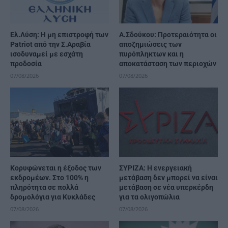
Ελ.Λύση: Η μη επιστροφή των
Α.Σδούκου: Προτεραιότητα οι
Patriot από την Σ.Αραβία
αποζημιώσεις των
ισοδυναμεί με εσχάτη
πυρόπληκτων και η
προδοσία
αποκατάσταση των περιοχών
07/08/2026
07/08/2026
Κορυφώνεται η έξοδος των
ΣΥΡΙΖΑ: Η ενεργειακή
εκδρομέων. Στο 100% η
μετάβαση δεν μπορεί να είναι
πληρότητα σε πολλά
μετάβαση σε νέα υπερκέρδη
δρομολόγια για Κυκλάδες
για τα ολιγοπώλια
07/08/2026
07/08/2026