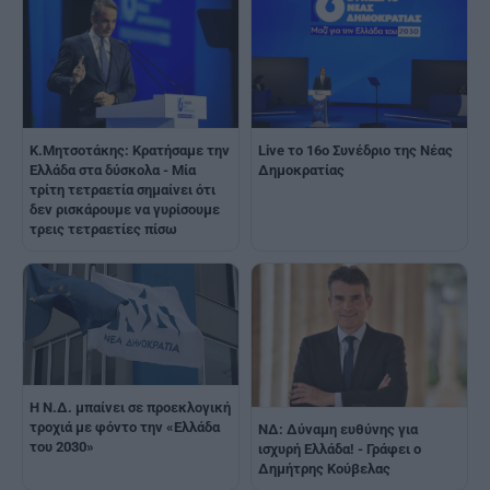
K.Μητσοτάκης: Κρατήσαμε την
Live το 16ο Συνέδριο της Νέας
Ελλάδα στα δύσκολα - Μία
Δημοκρατίας
τρίτη τετραετία σημαίνει ότι
δεν ρισκάρουμε να γυρίσουμε
τρεις τετραετίες πίσω
Η Ν.Δ. μπαίνει σε προεκλογική
τροχιά με φόντο την «Ελλάδα
ΝΔ: Δύναμη ευθύνης για
του 2030»
ισχυρή Ελλάδα! - Γράφει ο
Δημήτρης Κούβελας