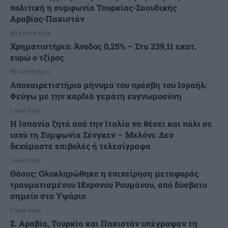
πολιτική η συμφωνία Τουρκίας-Σαουδικής
Αραβίας-Πακιστάν
49 λεπτά πριν
Χρηματιστήριο: Άνοδος 0,25% – Στα 239,11 εκατ.
ευρώ ο τζίρος
59 λεπτά πριν
Αποχαιρετιστήριο μήνυμα του πρέσβη του Ισραήλ:
Φεύγω με την καρδιά γεμάτη ευγνωμοσύνη
1 ώρα πριν
H Ισπανία ζητά από την Ιταλία να θέσει και πάλι σε
ισχύ τη Συμφωνία Σένγκεν – Μελόνι: Δεν
δεχόμαστε επιβολές ή τελεσίγραφα
1 ώρα πριν
Θάσος: Ολοκληρώθηκε η επιχείρηση μεταφοράς
τραυματισμένου 18χρονου Ρουμάνου, από δύσβατο
σημείο στο Υψάριο
1 ώρα πριν
Σ. Αραβία, Τουρκία και Πακιστάν υπέγραψαν τη