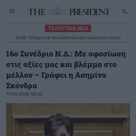
ΤΕΛΕΥΤΑΙΑ ΝΕΑ
ΕΛΑΣ: Πλήγμα για την ελληνική εξωτερική πολιτική η
Χρηματιστήριο: Άνοδος 0,25% – Στα 239,11 εκατ. ευρώ ο
συμφωνία Τουρκίας-Σαουδικής Αραβίας-Πακιστάν
τζίρος
16ο Συνέδριο Ν.Δ.: Με αφοσίωση
στις αξίες μας και βλέμμα στο
μέλλον – Γράφει η Ασημίνα
Σκόνδρα
11/05/2026 08:20