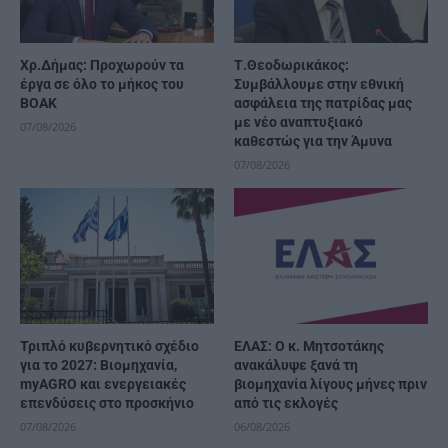
Χρ.Δήμας: Προχωρούν τα
Τ.Θεοδωρικάκος:
έργα σε όλο το μήκος του
Συμβάλλουμε στην εθνική
ΒΟΑΚ
ασφάλεια της πατρίδας μας
με νέο αναπτυξιακό
07/08/2026
καθεστώς για την Άμυνα
07/08/2026
Τριπλό κυβερνητικό σχέδιο
ΕΛΑΣ: Ο κ. Μητσοτάκης
για το 2027: Βιομηχανία,
ανακάλυψε ξανά τη
myAGRO και ενεργειακές
βιομηχανία λίγους μήνες πριν
επενδύσεις στο προσκήνιο
από τις εκλογές
07/08/2026
06/08/2026