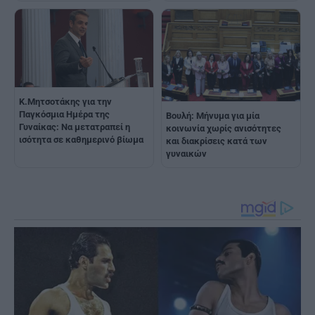
Κ.Μητσοτάκης για την
Παγκόσμια Ημέρα της
Boυλή: Μήνυμα για μία
Γυναίκας: Να μετατραπεί η
κοινωνία χωρίς ανισότητες
ισότητα σε καθημερινό βίωμα
και διακρίσεις κατά των
γυναικών