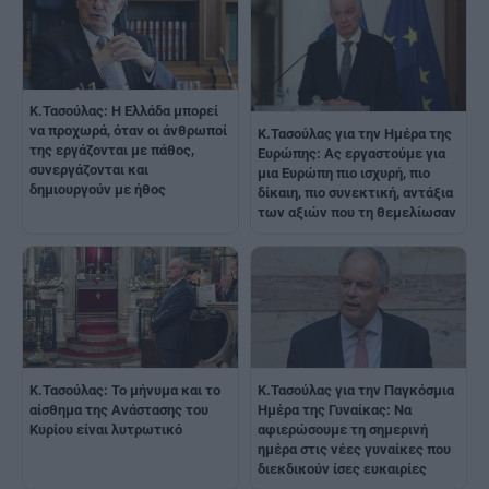
Κ.Τασούλας: Η Ελλάδα μπορεί
να προχωρά, όταν οι άνθρωποί
Κ.Τασούλας για την Ημέρα της
της εργάζονται με πάθος,
Ευρώπης: Ας εργαστούμε για
συνεργάζονται και
μια Ευρώπη πιο ισχυρή, πιο
δημιουργούν με ήθος
δίκαιη, πιο συνεκτική, αντάξια
των αξιών που τη θεμελίωσαν
Κ.Τασούλας: Το μήνυμα και το
Κ.Τασούλας για την Παγκόσμια
αίσθημα της Ανάστασης του
Ημέρα της Γυναίκας: Να
Κυρίου είναι λυτρωτικό
αφιερώσουμε τη σημερινή
ημέρα στις νέες γυναίκες που
διεκδικούν ίσες ευκαιρίες