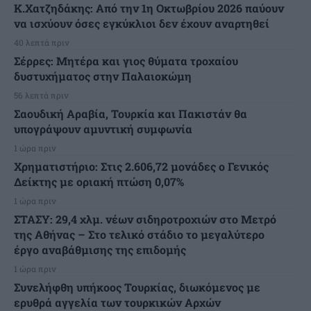
Κ.Χατζηδάκης: Από την 1η Οκτωβρίου 2026 παύουν
να ισχύουν όσες εγκύκλιοι δεν έχουν αναρτηθεί
40 λεπτά πριν
Σέρρες: Μητέρα και γιος θύματα τροχαίου
δυστυχήματος στην Παλαιοκώμη
56 λεπτά πριν
Σαουδική Αραβία, Τουρκία και Πακιστάν θα
υπογράψουν αμυντική συμφωνία
1 ώρα πριν
Χρηματιστήριο: Στις 2.606,72 μονάδες ο Γενικός
Δείκτης με οριακή πτώση 0,07%
1 ώρα πριν
ΣΤΑΣΥ: 29,4 χλμ. νέων σιδηροτροχιών στο Μετρό
της Αθήνας – Στο τελικό στάδιο το μεγαλύτερο
έργο αναβάθμισης της επιδομής
1 ώρα πριν
Συνελήφθη υπήκοος Τουρκίας, διωκόμενος με
ερυθρά αγγελία των τουρκικών Αρχών