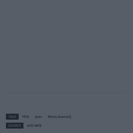
TAGS
ΗΠΑ
Ιράν
Μέση Ανατολή
SOURCE
ΑΠΕ-ΜΠΕ