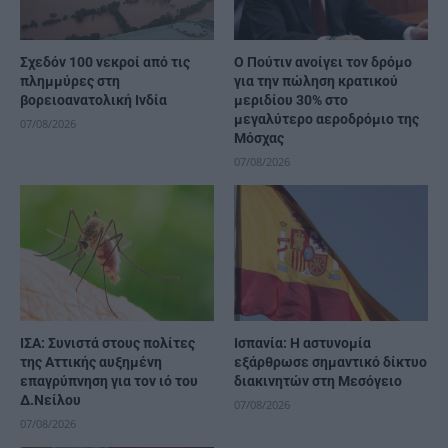
Σχεδόν 100 νεκροί από τις
Ο Πούτιν ανοίγει τον δρόμο
πλημμύρες στη
για την πώληση κρατικού
βορειοανατολική Ινδία
μεριδίου 30% στο
μεγαλύτερο αεροδρόμιο της
07/08/2026
Μόσχας
07/08/2026
ΙΣΑ: Συνιστά στους πολίτες
Ισπανία: Η αστυνομία
της Αττικής αυξημένη
εξάρθρωσε σημαντικό δίκτυο
επαγρύπνηση για τον ιό του
διακινητών στη Μεσόγειο
Δ.Νείλου
07/08/2026
07/08/2026