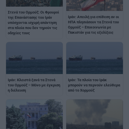
Στενά του Ορμούζ: Οι Φρουροί
Ιράν: Απειλή για επίθεση αν οι
της Επανάστασης του Ιράν
ΗΠΑ πλησιάσουν τα Στενά του
υπόσχονται ισχυρή απάντηση
Ορμούζ – Επικοινωνία με
στα πλοία που δεν τηρούν τις
Πακιστάν για τις εξελίξεις
οδηγίες τους
Ιράν: Κλειστά ξανά τα Στενά
Ιράν: Τα πλοία του Ιράκ
του Ορμούζ – Μόνο με έγκριση
μπορούν να περνούν ελεύθερα
η διέλευση
από το Χορμούζ