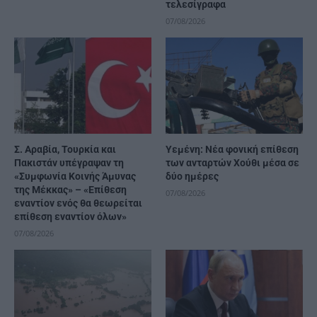
τελεσίγραφα
07/08/2026
Σ. Αραβία, Τουρκία και
Υεμένη: Νέα φονική επίθεση
Πακιστάν υπέγραψαν τη
των ανταρτών Χούθι μέσα σε
«Συμφωνία Κοινής Άμυνας
δύο ημέρες
της Μέκκας» – «Επίθεση
07/08/2026
εναντίον ενός θα θεωρείται
επίθεση εναντίον όλων»
07/08/2026