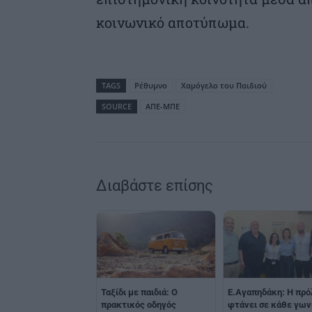
κοινωνικό αποτύπωμα.
TAGS
Ρέθυμνο
Χαμόγελο του Παιδιού
SOURCE
ΑΠΕ-ΜΠΕ
Διαβάστε επίσης
Ταξίδι με παιδιά: Ο
E.Αγαπηδάκη: Η πρ
πρακτικός οδηγός
φτάνει σε κάθε γων