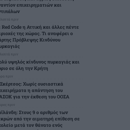
ναντίον επιχειρηματιών και
ντιπάλων
 λεπτά πριν
 Red Code η Αττική και άλλες πέντε
εριοχές της χώρας. Τι αναφέρει ο
άρτης Πρόβλεψης Κινδύνου
υρκαγιάς
 λεπτά πριν
ολύ υψηλός κίνδυνος πυρκαγιάς και
ύριο σε όλη την Κρήτη
ώρα πριν
.Σκέρτσος: Χωρίς ουσιαστικά
πιχειρήματα η απάντηση του
ΑΣΟΚ για την έκθεση του ΟΟΣΑ
ώρες πριν
αϊλάνδη: Στους 9 ο αριθμός των
εκρών από την αιματηρή επίθεση σε
χολείο μετά τον θάνατο ενός