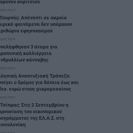
2χρονου κοριτσιού
ώρες πριν
.Τουρνάς: Απέναντι σε ακραία
αιρικά φαινόμενα δεν υπάρχουν
εριθώρια εφησυχασμού
ώρες πριν
υνελήφθησαν 3 άτομα για
δροπονική καλλιέργεια
ενδρυλλίων κάνναβης
ώρες πριν
λληνική Αναπτυξιακή Τράπεζα:
νοίγει ο δρόμος για δάνεια έως και
 δισ. ευρώ στους μικρομεσαίους
ώρες πριν
Τσίπρας: Στις 2 Σεπτεμβρίου η
αρουσίαση του οικονομικού
ρογράμματος της ΕΛ.Α.Σ. στη
εσσαλονίκη
ώρες πριν