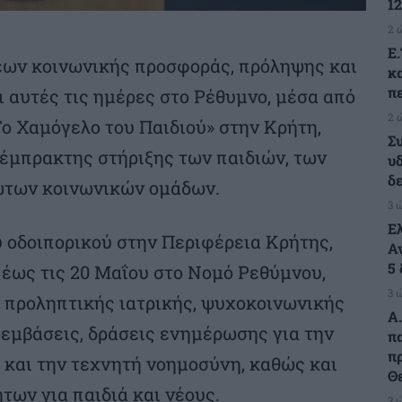
1
2 
Ε
εων κοινωνικής προσφοράς, πρόληψης και
κ
π
 αυτές τις ημέρες στο Ρέθυμνο, μέσα από
2 
Το Χαμόγελο του Παιδιού» στην Κρήτη,
Σ
 έμπρακτης στήριξης των παιδιών, των
υ
δ
ωτων κοινωνικών ομάδων.
3 
Ε
υ οδοιπορικού στην Περιφέρεια Κρήτης,
Α
5
1 έως τις 20 Μαΐου στο Νομό Ρεθύμνου,
3 
 προληπτικής ιατρικής, ψυχοκοινωνικής
Α.
εμβάσεις, δράσεις ενημέρωσης για την
π
π
 και την τεχνητή νοημοσύνη, καθώς και
Θ
ων για παιδιά και νέους.
3 