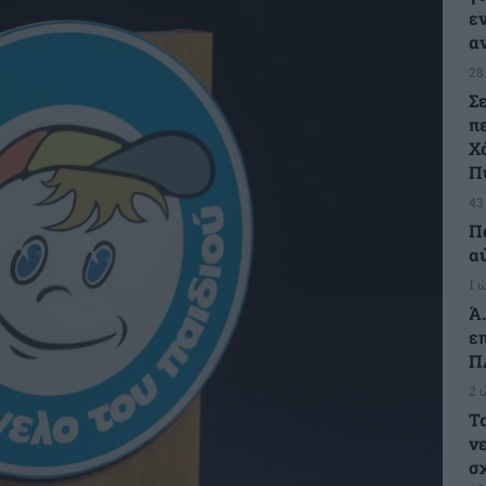
ε
α
28
Σε
π
Χ
Π
43
Π
α
1 
Ά
ε
Π
2 
Τ
ν
σ