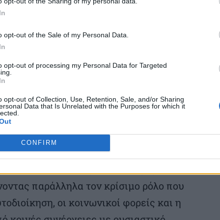
o opt-out of the Sharing of my personal data.
In
o opt-out of the Sale of my Personal Data.
τι το οδοιπορικό τελεί υπό την αιγίδα του
In
άτων και Αθλητισμού, του υπουργείου
to opt-out of processing my Personal Data for Targeted
 Ένωσης Περιφερειών Ελλάδας, ενώ
ing.
In
νητές μονάδες και επιστημονικό
o opt-out of Collection, Use, Retention, Sale, and/or Sharing
ersonal Data that Is Unrelated with the Purposes for which it
lected.
Out
εκριμένη πρωτοβουλία αναδεικνύει τη
CONFIRM
σίας και της συλλογικής δράσης σε μια
ης παιδιών και οικογενειών παραμένουν
νοντας παράλληλα τον κρίσιμο ρόλο που
οδιοίκηση, οι κοινωνικοί φορείς και η
ό κοινές συνέργειες με ουσιαστικό