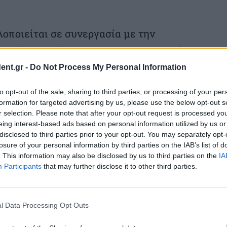
λοποιείται σε συνεργασία με την
ιστήμιο Κρήτης, με την επιστημονική
ροηγμένων Μαθησιακών Τεχνολογιών στη
ent.gr -
Do Not Process My Personal Information
παίδευση του Παιδαγωγικού Τμήματος Δ.Ε.
to opt-out of the sale, sharing to third parties, or processing of your per
formation for targeted advertising by us, please use the below opt-out s
r selection. Please note that after your opt-out request is processed y
eing interest-based ads based on personal information utilized by us or
 οργανισμού σε περιοχές του Ρεθύμνου,
disclosed to third parties prior to your opt-out. You may separately opt-
losure of your personal information by third parties on the IAB’s list of
, το Αμάρι, η Αγία Γαλήνη και ο
. This information may also be disclosed by us to third parties on the
IA
ι κρίσιμες υπηρεσίες πρόληψης και
Participants
that may further disclose it to other third parties.
ις τοπικές κοινωνίες, με έμφαση στην
ιών και των οικογενειών.
l Data Processing Opt Outs