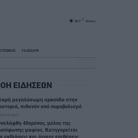
C
34.7
Athens
ΙΤΙΣΜΟΣ
ΓΛΩΣΣΑΡΙ
ΟΗ ΕΙΔΗΣΕΩΝ
εκρή μεγαλόσωμη αρκούδα στην
αστοριά, πιθανόν από πυροβολισμό
 λεπτά πριν
υνελήφθη 49χρονος, μέλος της
ωσόφωνης μαφίας. Κατηγορείται
α εκβιάσεις και άγριες επιθέσεις