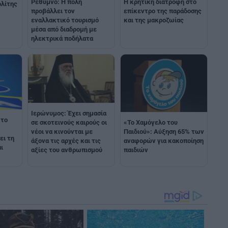
Ρέθυμνο: Η πόλη
Η κρητική διατροφή στο
ολίτης
προβάλλει τον
επίκεντρο της παράδοσης
εναλλακτικό τουρισμό
και της μακροζωίας
μέσα από διαδρομή με
ηλεκτρικά ποδήλατα
Ιερώνυμος: Έχει σημασία
 το
«Το Χαμόγελο του
σε σκοτεινούς καιρούς οι
Παιδιού»: Αύξηση 65% των
νέοι να κινούνται με
ει τη
αναφορών για κακοποίηση
άξονα τις αρχές και τις
ι
παιδιών
αξίες του ανθρωπισμού