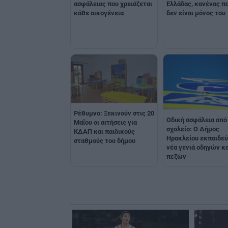
ασφάλειας που χρειάζεται
Ελλάδας, κανένας π
κάθε οικογένεια
δεν είναι μόνος του
Ρέθυμνο: Ξεκινούν στις 20
Οδική ασφάλεια από
Μαΐου οι αιτήσεις για
σχολείο: Ο Δήμος
ΚΔΑΠ και παιδικούς
Ηρακλείου εκπαιδεύ
σταθμούς του δήμου
νέα γενιά οδηγών κα
πεζών