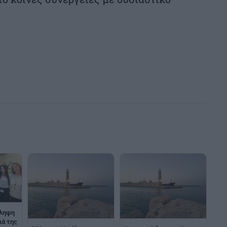
όληψη
ιά της