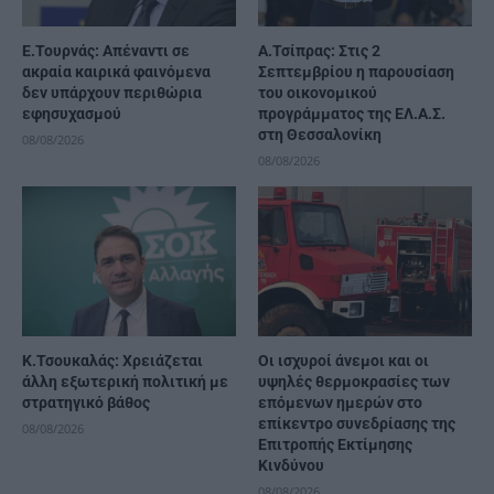
Ε.Τουρνάς: Απέναντι σε
Α.Τσίπρας: Στις 2
ακραία καιρικά φαινόμενα
Σεπτεμβρίου η παρουσίαση
δεν υπάρχουν περιθώρια
του οικονομικού
εφησυχασμού
προγράμματος της ΕΛ.Α.Σ.
στη Θεσσαλονίκη
08/08/2026
08/08/2026
Κ.Τσουκαλάς: Xρειάζεται
Οι ισχυροί άνεμοι και οι
άλλη εξωτερική πολιτική με
υψηλές θερμοκρασίες των
στρατηγικό βάθος
επόμενων ημερών στο
επίκεντρο συνεδρίασης της
08/08/2026
Επιτροπής Εκτίμησης
Κινδύνου
08/08/2026