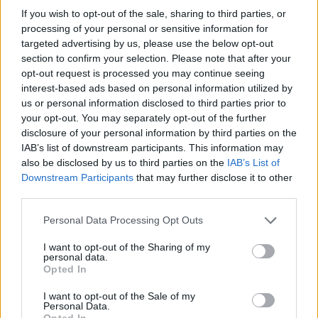
μια νέα τεχνολογία, είναι μια
Στ.Καλαφάτης: Πάνω από 300
If you wish to opt-out of the sale, sharing to third parties, or
νέα βιομηχανική επανάσταση
εκατ. ευρώ για την
processing of your personal or sensitive information for
αναβάθμιση των ερευνητικών
υποδομών
targeted advertising by us, please use the below opt-out
section to confirm your selection. Please note that after your
opt-out request is processed you may continue seeing
interest-based ads based on personal information utilized by
us or personal information disclosed to third parties prior to
your opt-out. You may separately opt-out of the further
disclosure of your personal information by third parties on the
IAB’s list of downstream participants. This information may
also be disclosed by us to third parties on the
IAB’s List of
Σ.Καλαφάτης: Πάνω από 300
Σ.Καλαφάτης: Καλλιεργούμε
Downstream Participants
that may further disclose it to other
εκ. ευρώ για την αναβάθμιση
μια οριζόντια κουλτούρα
third parties.
των ερευνητικών υποδομών
καινοτομίας - Εστιάζουμε στη
διασύνδεση έρευνας και
Personal Data Processing Opt Outs
βιομηχανίας, μειώνουμε τις
περιφερειακές ανισότητες
I want to opt-out of the Sharing of my
personal data.
Opted In
I want to opt-out of the Sale of my
Personal Data.
Opted In