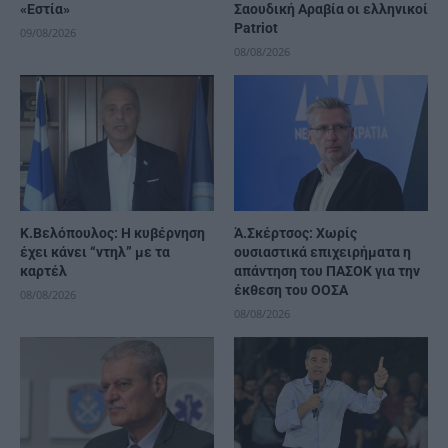
«Εστία»
Σαουδική Αραβία οι ελληνικοί
Patriot
09/08/2026
08/08/2026
Κ.Βελόπουλος: Η κυβέρνηση
Ά.Σκέρτσος: Χωρίς
έχει κάνει “ντηλ” με τα
ουσιαστικά επιχειρήματα η
καρτέλ
απάντηση του ΠΑΣΟΚ για την
έκθεση του ΟΟΣΑ
08/08/2026
08/08/2026