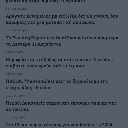
βλάστηση στην περιοχή Πυργαδίκια
38 λεπτά πριν
Αραγτσί: Συνομιλίες με τις ΗΠΑ δεν θα γίνουν, όσο
παραβιάζεται μία μεταβατική συμφωνία
58 λεπτά πριν
Το Evening Report στο One Channel κάνει πρεμιέρα
τη Δευτέρα 31 Αυγούστου
1 ώρα πριν
Κορυφώνεται η έξοδος των αδειούχων. Χιλιάδες
επιβάτες αναχωρούν από τα λιμάνια
1 ώρα πριν
ΠΑΣΟΚ: “Φαντασιόπληκτο” το δημοσίευμα της
εφημερίδας «Εστία»
2 ώρες πριν
Περού: Δεκατρείς νεκροί και τέσσερις τραυματίες
σε τροχαίο
2 ώρες πριν
Στα 15 δισ. ευρώ ο στόχος για νέα δάνεια το 2026