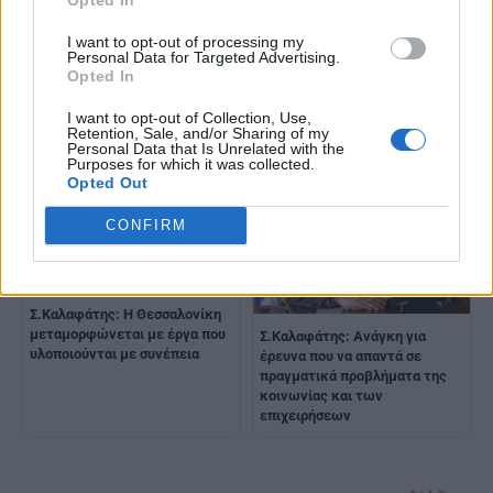
I want to opt-out of processing my
Personal Data for Targeted Advertising.
Στ.Καλαφάτης: Χτίζουμε το
Opted In
Σ.Καλαφάτης: Στόχος μας είναι
νέο, καινοτόμο πρόσωπο της
η Τεχνητή Νοημοσύνη να γίνει
Ελλάδας
κτήμα της κοινωνίας και της
I want to opt-out of Collection, Use,
Retention, Sale, and/or Sharing of my
επιχειρηματικότητας
Personal Data that Is Unrelated with the
Purposes for which it was collected.
Opted Out
CONFIRM
Σ.Καλαφάτης: Η Θεσσαλονίκη
μεταμορφώνεται με έργα που
Σ.Καλαφάτης: Ανάγκη για
υλοποιούνται με συνέπεια
έρευνα που να απαντά σε
πραγματικά προβλήματα της
κοινωνίας και των
επιχειρήσεων