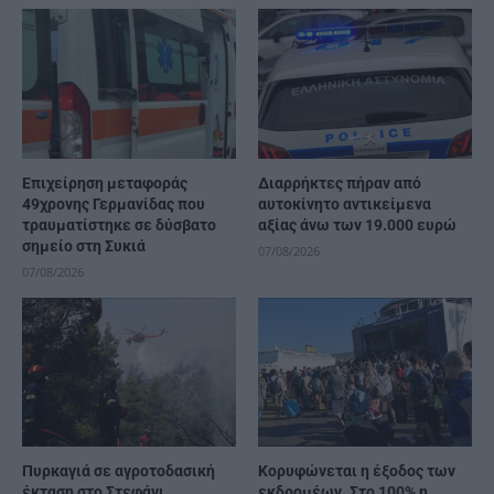
Επιχείρηση μεταφοράς
Διαρρήκτες πήραν από
49χρονης Γερμανίδας που
αυτοκίνητο αντικείμενα
τραυματίστηκε σε δύσβατο
αξίας άνω των 19.000 ευρώ
σημείο στη Συκιά
07/08/2026
07/08/2026
Πυρκαγιά σε αγροτοδασική
Κορυφώνεται η έξοδος των
έκταση στο Στεφάνι
εκδρομέων. Στο 100% η