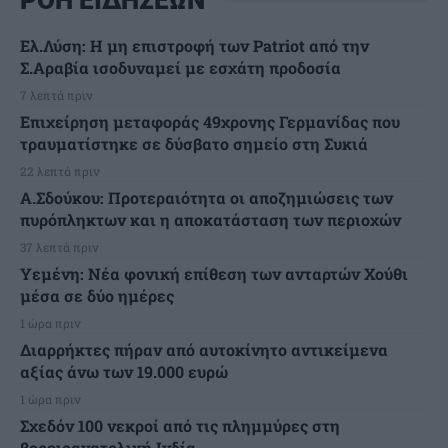
Ελ.Λύση: Η μη επιστροφή των Patriot από την
Σ.Αραβία ισοδυναμεί με εσχάτη προδοσία
7 λεπτά πριν
Επιχείρηση μεταφοράς 49χρονης Γερμανίδας που
τραυματίστηκε σε δύσβατο σημείο στη Συκιά
22 λεπτά πριν
Α.Σδούκου: Προτεραιότητα οι αποζημιώσεις των
πυρόπληκτων και η αποκατάσταση των περιοχών
37 λεπτά πριν
Υεμένη: Νέα φονική επίθεση των ανταρτών Χούθι
μέσα σε δύο ημέρες
1 ώρα πριν
Διαρρήκτες πήραν από αυτοκίνητο αντικείμενα
αξίας άνω των 19.000 ευρώ
1 ώρα πριν
Σχεδόν 100 νεκροί από τις πλημμύρες στη
βορειοανατολική Ινδία