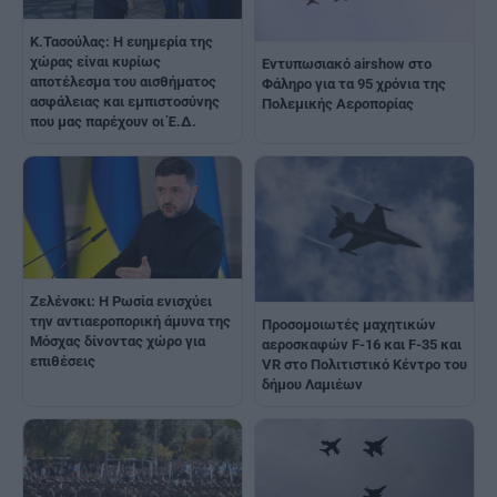
Κ.Τασούλας: Η ευημερία της
χώρας είναι κυρίως
Εντυπωσιακό airshow στο
αποτέλεσμα του αισθήματος
Φάληρο για τα 95 χρόνια της
ασφάλειας και εμπιστοσύνης
Πολεμικής Αεροπορίας
που μας παρέχουν οι Έ.Δ.
Ζελένσκι: Η Ρωσία ενισχύει
την αντιαεροπορική άμυνα της
Προσομοιωτές μαχητικών
Μόσχας δίνοντας χώρο για
αεροσκαφών F-16 και F-35 και
επιθέσεις
VR στο Πολιτιστικό Κέντρο του
δήμου Λαμιέων