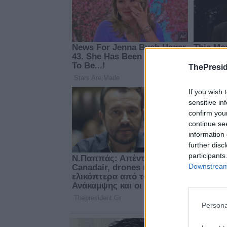
ThePresid
If you wish 
sensitive in
confirm you
continue se
information 
further disc
participants
Downstream 
Persona