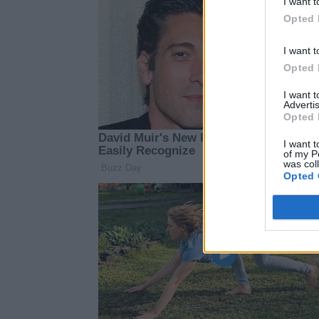
I want t
Opted 
I want t
Opted 
I want 
Advertis
Opted 
I want t
of my P
was col
Opted 