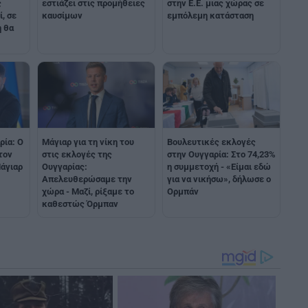
ς
εστιάζει στις προμήθειες
στην Ε.Ε. μιας χώρας σε
, σε
καυσίμων
εμπόλεμη κατάσταση
 θα
ρία: Ο
Μάγιαρ για τη νίκη του
Βουλευτικές εκλογές
τον
στις εκλογές της
στην Ουγγαρία: Στο 74,23%
άγιαρ
Ουγγαρίας:
η συμμετοχή - «Είμαι εδώ
Απελευθερώσαμε την
για να νικήσω», δήλωσε ο
χώρα - Μαζί, ρίξαμε το
Ορμπάν
καθεστώς Όρμπαν