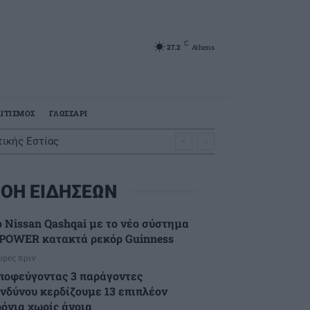
C
27.2
Athens
ΙΤΙΣΜΟΣ
ΓΛΩΣΣΑΡΙ
ικής Εστίας
ΟΗ ΕΙΔΗΣΕΩΝ
ο Nissan Qashqai με το νέο σύστημα
-POWER κατακτά ρεκόρ Guinness
ώρες πριν
ποφεύγοντας 3 παράγοντες
ινδύνου κερδίζουμε 13 επιπλέον
ρόνια χωρίς άνοια