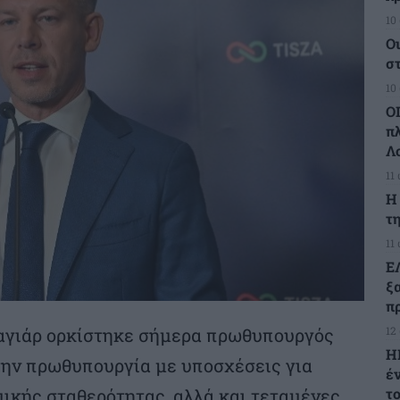
10
Ο
σ
10
Ο
π
Λ
11
H
τη
11
Ε
ξ
πρ
12
αγιάρ ορκίστηκε σήμερα πρωθυπουργός
Η
την πρωθυπουργία με υποσχέσεις για
έ
τ
μικής σταθερότητας, αλλά και τεταμένες