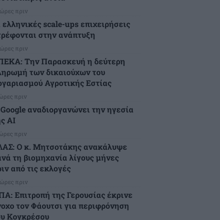
 ώρες πριν
ι ελληνικές scale-ups επιχειρήσεις
τρέφονται στην ανάπτυξη
 ώρες πριν
ΠΕΚΑ: Την Παρασκευή η δεύτερη
ληρωμή των δικαιούχων του
ογαριασμού Αγροτικής Εστίας
 ώρες πριν
 Google αναδιοργανώνει την ηγεσία
ς AI
 ώρες πριν
ΛΑΣ: Ο κ. Μητσοτάκης ανακάλυψε
ανά τη βιομηχανία λίγους μήνες
ιν από τις εκλογές
 ώρες πριν
ΠΑ: Επιτροπή της Γερουσίας έκρινε
νοχο τον Φάουτσι για περιφρόνηση
ου Κογκρέσου