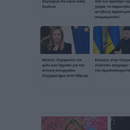
Ουγγαρίας θα κάνει καλή
από τον πρόεδρο τη
δουλειά
χώρας να παραιτηθεί
αντίθετη παρίπτωση
απομακρυνθεί
Μελόνι: Ευχαριστώ τον
Eκλογές στην Ουγγα
φίλο μου Όρμπαν για την
Ζελένσκι συγχαίρει 
έντονη συνεργασία-
νέο πρωθυπουργό Μ
Συγχαρητήρια στον Μάγιαρ