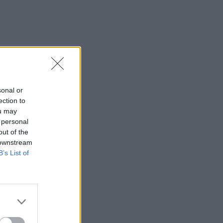
sonal or
ection to
ou may
 personal
out of the
 downstream
B’s List of