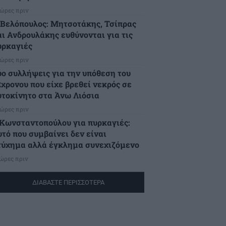
 ώρες πριν
.Βελόπουλος: Μητσοτάκης, Τσίπρας
αι Ανδρουλάκης ευθύνονται για τις
υρκαγιές
 ώρες πριν
ύο συλλήψεις για την υπόθεση του
2χρονου που είχε βρεθεί νεκρός σε
υτοκίνητο στα Άνω Λιόσια
 ώρες πριν
.Κωνσταντοπούλου για πυρκαγιές:
υτό που συμβαίνει δεν είναι
τύχημα αλλά έγκλημα συνεχιζόμενο
 ώρες πριν
ΔΙΑΒΑΣΤΕ ΠΕΡΙΣΣΟΤΕΡΑ