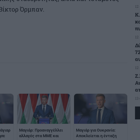
12
Βίκτορ Όρμπαν.
K
κ
π
12
Δ
7
α
12
Ζ
Α
α
13
Μάγιαρ
Μαγιάρ: Προαναγγέλλει
Μαγιάρ για Ουκρανία:
ησε
αλλαγές στα ΜΜΕ και
Αποκλείεται η ένταξη