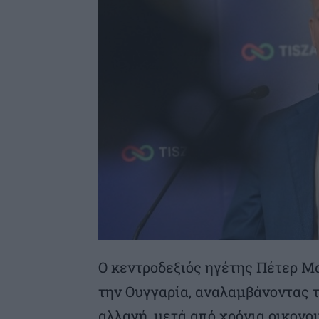
Ο κεντροδεξιός ηγέτης Πέτερ Μ
την Ουγγαρία, αναλαμβάνοντας 
αλλαγή, μετά από χρόνια οικονο