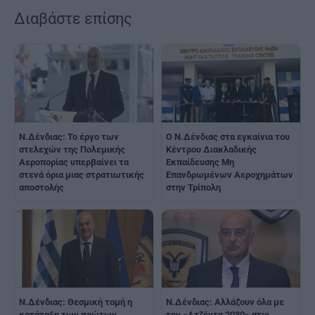
Διαβάστε επίσης
Ν.Δένδιας: Το έργο των
Ο Ν.Δένδιας στα εγκαίνια του
στελεχών της Πολεμικής
Κέντρου Διακλαδικής
Αεροπορίας υπερβαίνει τα
Εκπαίδευσης Μη
στενά όρια μιας στρατιωτικής
Επανδρωμένων Αεροχημάτων
αποστολής
στην Τρίπολη
Ν.Δένδιας: Θεσμική τομή η
Ν.Δένδιας: Αλλάζουν όλα με
κατάταξη των πρώτων
την «Ατζέντα 2030» στις