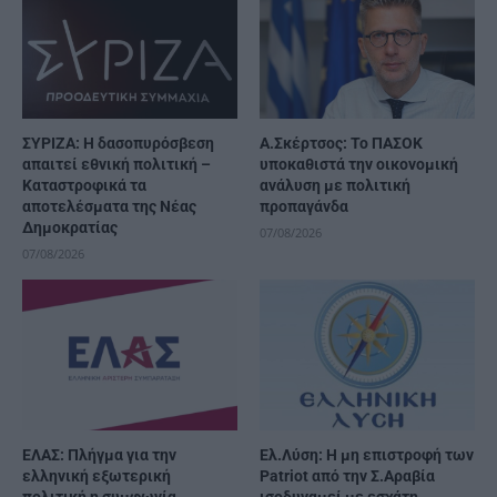
ΣΥΡΙΖΑ: Η δασοπυρόσβεση
Α.Σκέρτσος: Το ΠΑΣΟΚ
απαιτεί εθνική πολιτική –
υποκαθιστά την οικονομική
Καταστροφικά τα
ανάλυση με πολιτική
αποτελέσματα της Νέας
προπαγάνδα
Δημοκρατίας
07/08/2026
07/08/2026
ΕΛΑΣ: Πλήγμα για την
Ελ.Λύση: Η μη επιστροφή των
ελληνική εξωτερική
Patriot από την Σ.Αραβία
πολιτική η συμφωνία
ισοδυναμεί με εσχάτη